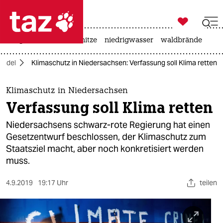

taz zahl ich
krieg in der ukraine
hitze
niedrigwasser
waldbrände

taz zahl ich
andel
Klimaschutz in Niedersachsen: Verfassung soll Klima retten
taz zahl ich
themen
Klimaschutz in Niedersachsen
Verfassung soll Klima retten
politik
Niedersachsens schwarz-rote Regierung hat einen
öko
Gesetzentwurf beschlossen, der Klimaschutz zum
Staatsziel macht, aber noch konkretisiert werden
gesellschaft
muss.
kultur
4.9.2019
19:17 Uhr
teilen
sport