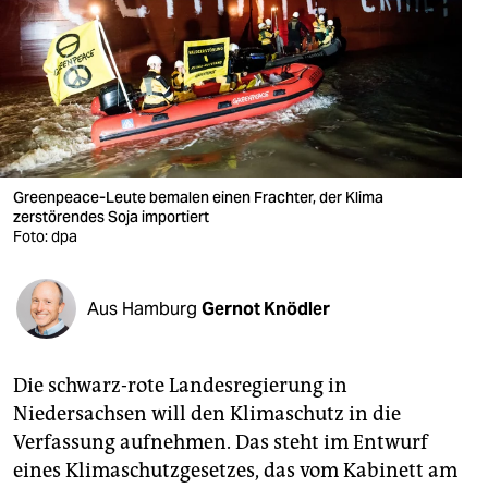
berlin
nord
wahrheit
verlag
verlag
Greenpeace-Leute bemalen einen Frachter, der Klima
zerstörendes Soja importiert
veranstaltungen
Foto: dpa
shop
Aus Hamburg
Gernot Knödler
fragen & hilfe
unterstützen
Die schwarz-rote Landesregierung in
abo
Niedersachsen will den Klimaschutz in die
Verfassung aufnehmen. Das steht im Entwurf
genossenschaft
eines Klimaschutzgesetzes, das vom Kabinett am