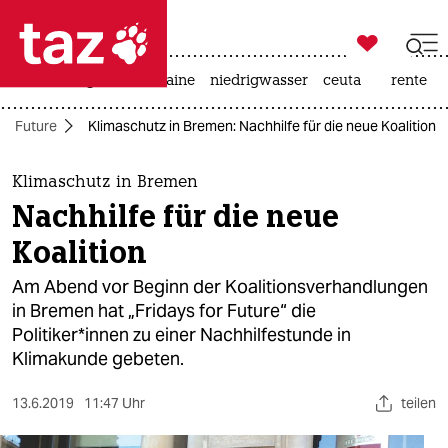

taz zahl ich
hitze
krieg in der ukraine
niedrigwasser
ceuta
rente

taz zahl ich
or Future
Klimaschutz in Bremen: Nachhilfe für die neue Koalition
taz zahl ich
themen
Klimaschutz in Bremen
Nachhilfe für die neue
politik
Koalition
öko
Am Abend vor Beginn der Koalitionsverhandlungen
in Bremen hat „Fridays for Future“ die
gesellschaft
Politiker*innen zu einer Nachhilfestunde in
Klimakunde gebeten.
kultur
sport
13.6.2019
11:47 Uhr
teilen