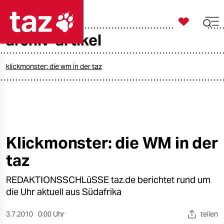

taz zahl ich
archiv-artikel

taz zahl ich
taz zahl ich
klickmonster: die wm in der taz
themen
politik
öko
Klickmonster: die WM in der
taz
gesellschaft
REDAKTIONSSCHLüSSE taz.de berichtet rund um
kultur
die Uhr aktuell aus Südafrika
sport
3.7.2010
0:00 Uhr
teilen