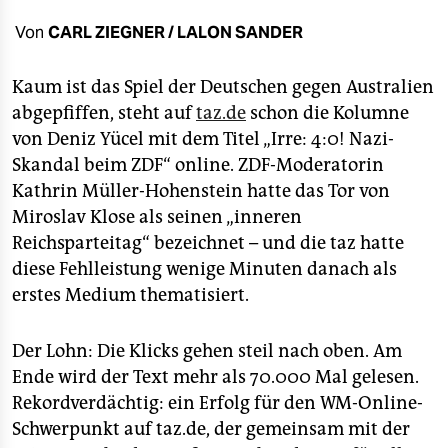
berlin
Von
CARL ZIEGNER / LALON SANDER
nord
Kaum ist das Spiel der Deutschen gegen Australien
wahrheit
abgepfiffen, steht auf
taz.de
schon die Kolumne
verlag
von Deniz Yücel mit dem Titel „Irre: 4:0! Nazi-
Skandal beim ZDF“ online. ZDF-Moderatorin
verlag
Kathrin Müller-Hohenstein hatte das Tor von
veranstaltungen
Miroslav Klose als seinen „inneren
Reichsparteitag“ bezeichnet – und die taz hatte
shop
diese Fehlleistung wenige Minuten danach als
fragen & hilfe
erstes Medium thematisiert.
unterstützen
Der Lohn: Die Klicks gehen steil nach oben. Am
abo
Ende wird der Text mehr als 70.000 Mal gelesen.
Rekordverdächtig: ein Erfolg für den WM-Online-
genossenschaft
Schwerpunkt auf taz.de, der gemeinsam mit der