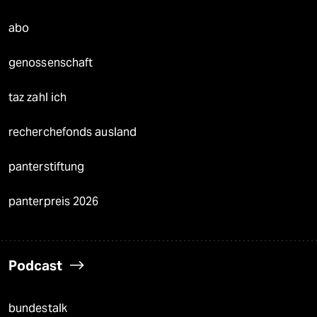
abo
genossenschaft
taz zahl ich
recherchefonds ausland
panterstiftung
panterpreis 2026
Podcast
bundestalk