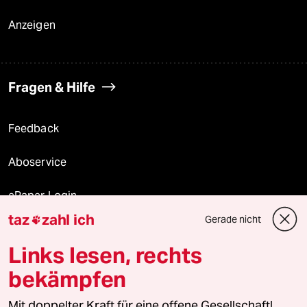
Anzeigen
Fragen & Hilfe
Feedback
Aboservice
ePaper Login
taz
zahl ich
Gerade nicht

Downloads für Abonnierende
Links lesen, rechts
bekämpfen
© 2026 taz Verlags und Vertriebs GmbH
Alle Rechte vorbehalten. Bei rechtlichen Fragen oder für Genehmigungen
Mit doppelter Kraft für eine offene Gesellschaft!