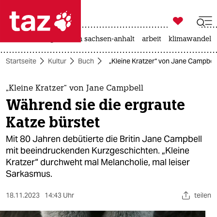

taz zahl ich
hitze
landtagswahl in sachsen-anhalt
arbeit
klimawandel

taz zahl ich
Startseite
Kultur
Buch
„Kleine Kratzer“ von Jane Campbell
taz zahl ich
themen
„Kleine Kratzer“ von Jane Campbell
Während sie die ergraute
politik
Katze bürstet
öko
Mit 80 Jahren debütierte die Britin Jane Campbell
mit beeindruckenden Kurzgeschichten. „Kleine
gesellschaft
Kratzer“ durchweht mal Melancholie, mal leiser
Sarkasmus.
kultur
sport
18.11.2023
14:43 Uhr
teilen