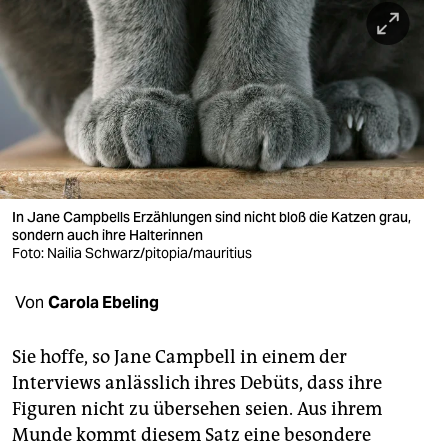
berlin
nord
wahrheit
verlag
verlag
veranstaltungen
In Jane Campbells Erzählungen sind nicht bloß die Katzen grau,
sondern auch ihre Halterinnen
shop
Foto: Nailia Schwarz/pitopia/mauritius
fragen & hilfe
Von
Carola Ebeling
unterstützen
Sie hoffe, so Jane Campbell in einem der
abo
Interviews anlässlich ihres Debüts, dass ihre
Figuren nicht zu übersehen seien. Aus ihrem
genossenschaft
Munde kommt diesem Satz eine besondere