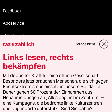
Feedback
Aboservice
ePaper Login
taz
zahl ich
Gerade nicht

Downloads für Abonnierende
Links lesen, rechts
bekämpfen
© 2026 taz Verlags und Vertriebs GmbH
Mit doppelter Kraft für eine offene Gesellschaft!
Alle Rechte vorbehalten. Bei rechtlichen Fragen oder für Genehmigungen
wenden Sie sich bitte an
lizenzen@taz.de
Besonders jetzt brauchen Menschen, die sich gegen
Rechtsextremismus einsetzen, unsere Solidarität.
Daher gehen 50 Prozent der Einnahmen aus
Feedback
Redaktionsstatut
Kommune-Richtlinien
KI-
Neuanmeldungen an „Alles beginnt im Zentrum“ –
eine Kampagne, die bedrohte linke Kulturzentren
Leitlinie
Informant
Datenschutz
Impressum
AGB
und Jugendorte unterstützt. Sind Sie dabei?