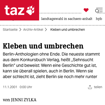

taz zahl ich
niedrigwasser
rente
landtagswahl in sachsen-anhalt
hybri

taz zahl ich
Startseite
Archiv-Artikel
Kleben und umbrechen
taz zahl ich
themen
Kleben und umbrechen
politik
Berlin-Anthologien ohne Ende. Die neueste stammt
aus dem Konkursbuch Verlag, heißt „Sehnsucht
öko
Berlin“ und beweist: Wenn eine Geschichte gut ist,
kann sie überall spielen, auch in Berlin. Wenn sie
gesellschaft
aber schlecht ist, zieht Berlin sie noch mehr runter
kultur
11.1.2001
0:00 Uhr
teilen
sport
von
JENNI ZYLKA