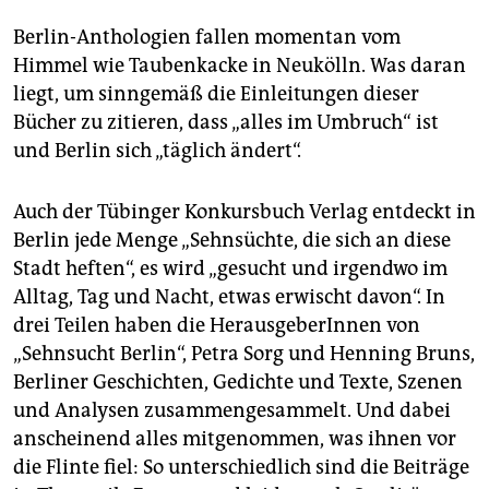
berlin
Berlin-Anthologien fallen momentan vom
nord
Himmel wie Taubenkacke in Neukölln. Was daran
liegt, um sinngemäß die Einleitungen dieser
wahrheit
Bücher zu zitieren, dass „alles im Umbruch“ ist
verlag
und Berlin sich „täglich ändert“.
verlag
Auch der Tübinger Konkursbuch Verlag entdeckt in
veranstaltungen
Berlin jede Menge „Sehnsüchte, die sich an diese
Stadt heften“, es wird „gesucht und irgendwo im
shop
Alltag, Tag und Nacht, etwas erwischt davon“. In
fragen & hilfe
drei Teilen haben die HerausgeberInnen von
„Sehnsucht Berlin“, Petra Sorg und Henning Bruns,
unterstützen
Berliner Geschichten, Gedichte und Texte, Szenen
abo
und Analysen zusammengesammelt. Und dabei
anscheinend alles mitgenommen, was ihnen vor
genossenschaft
die Flinte fiel: So unterschiedlich sind die Beiträge