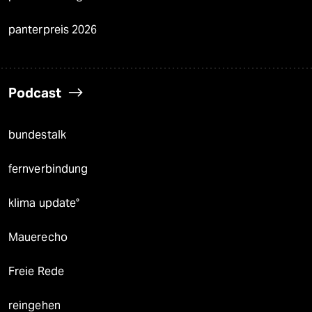
panterpreis 2026
Podcast
bundestalk
fernverbindung
klima update°
Mauerecho
Freie Rede
reingehen