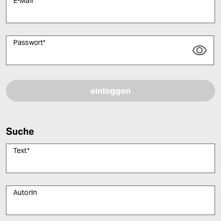
E-Mail
*
Passwort
*
Bitte füllen Sie alle Pflichtfelder (*) aus, um fortfahren zu können.
Suche
Text
*
AutorIn
Bitte füllen Sie alle Pflichtfelder (*) aus, um fortfahren zu können.