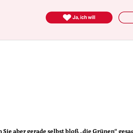
patorischer Bewegung wichtig ist.

Ja, ich will
n Sie aber gerade selbst bloß „die Grünen“ gesa