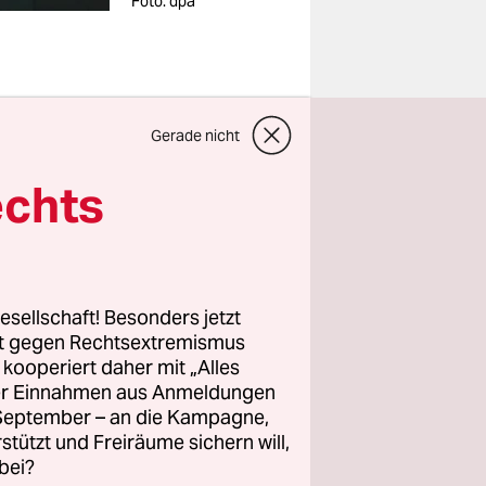
Foto: dpa
rstag zur
Gerade nicht
 Botschaft
echts
heißt, hat
iele
esellschaft! Besonders jetzt
t und
rt gegen Rechtsextremismus
en auf die
z kooperiert daher mit „Alles
West zu
ller Einnahmen aus Anmeldungen
. September – an die Kampagne,
ellschaft
rstützt und Freiräume sichern will,
atorischen
bei?
jede Form