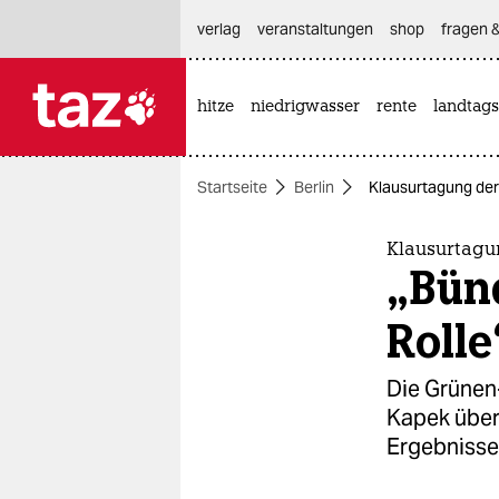
hautnavigation anspringen
hauptinhalt anspringen
footer anspringen
verlag
veranstaltungen
shop
fragen &
hitze
niedrigwasser
rente
landtags

taz zahl ich
taz zahl ich
Startseite
Berlin
Klausurtagung der 
themen
politik
Klausurtagu
„Bünd
öko
Rolle
gesellschaft
Die Grünen
kultur
Kapek über
Ergebnisse
sport