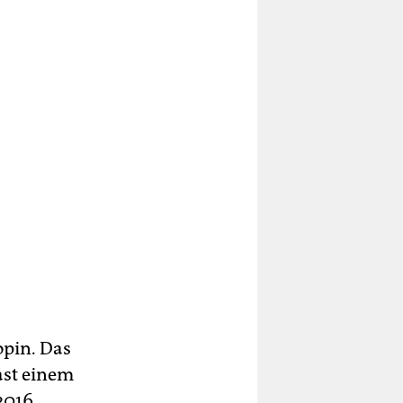
opin. Das
fast einem
2016.