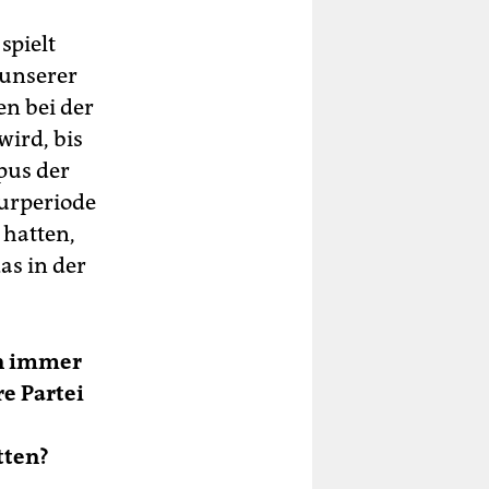
spielt
 unserer
en bei der
wird, bis
pus der
urperiode
 hatten,
das in der
en immer
e Partei
tten?