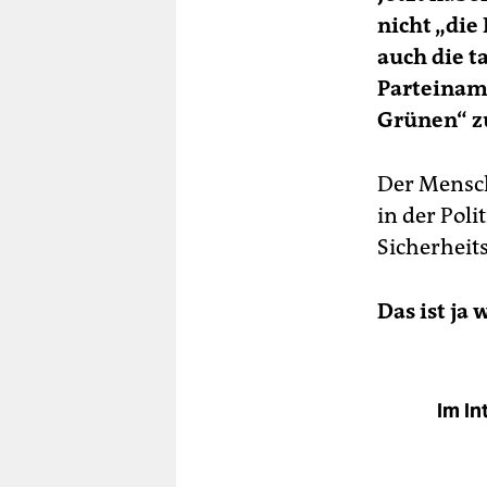
nicht „die
auch die ta
Parteiname
Grünen“ zu
Der Mensch
in der Poli
Sicherheit
Das ist ja
Im In