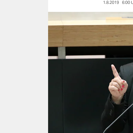
berlin
1.8.2019
6:00 
nord
wahrheit
verlag
verlag
veranstaltungen
shop
fragen & hilfe
unterstützen
abo
genossenschaft