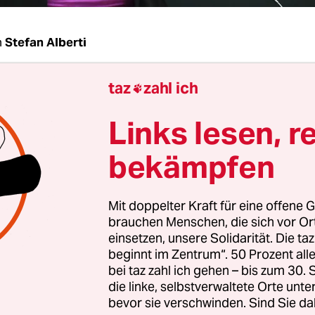
n
Stefan Alberti
taz
zahl ich
Kapek, die Grünen-Fraktion ist ab diesem Donne

Prag – wieso ist es Ihnen wichtig, als Erstes die
Links lesen, r
en, wo das Ende der DDR seinen Anfang nahm?
bekämpfen
ek:
Für eine Partei, die „Bündnis 90/Die Grünen“ 
Mauerfall eine noch größere Bedeutung als für v
Mit doppelter Kraft für eine offene G
teien. Der Kampf für mehr Bürgerrechte, Freihei
brauchen Menschen, die sich vor O
 ist Teil unserer DNA. Vor 30 Jahren sind Mensch
einsetzen, unsere Solidarität. Die ta
angen, um die Teilung Deutschlands in Ost und 
beginnt im Zentrum“. 50 Prozent a
bei taz zahl ich gehen – bis zum 30
, und auch heute tun wir alles, damit unsere Ges
die linke, selbstverwaltete Orte unte
bleibt. Wir haben 1989 den Beginn einer emanzip
bevor sie verschwinden. Sind Sie da
rlebt, und die Grünen sind nun eine Partei, der 