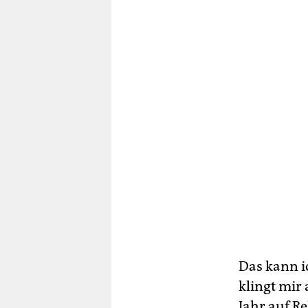
Das kann i
klingt mir 
Jahr auf R