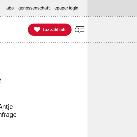
abo
genossenschaft
epaper login

taz zahl ich
taz zahl ich
e
Antje
mfrage-