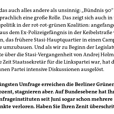
 das auch alles andere als unsinnig: „Bündnis 90“ 
prachlich eine große Rolle. Das zeigt sich auch in
politik in der rot-rot-grünen Koalition: angefang
 aus dem Ex-Polizeigefängnis in der Keibelstraße 
n, das frühere Stasi-Hauptquartier in einen Cam
 umzubauen. Und als wir zu Beginn der Legislat
te über die Stasi-Vergangenheit von Andrej Holm
e Zeit Staatssekretär für die Linkspartei war, hat 
nen Partei intensive Diskussionen ausgelöst.
jüngsten Umfrage erreichen die Berliner Grün
ozent, stagnieren aber. Auf Bundesebene hat Ihr
mfrageinstituten seit Juni sogar schon mehrere
kte verloren. Haben Sie Ihren Zenit überschri