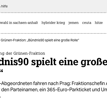
 hilfe
wahl in sachsen-anhalt
hybrider krieg
jemen
ceuta
hitze
Grünen-Fraktion: „Bündnis90 spielt eine große Rolle“
ng der Grünen-Fraktion
nis90 spielt eine groß
“
-Abgeordneten fahren nach Prag: Fraktionschefin 
 den Parteinamen, ein 365-Euro-Parkticket und U
.