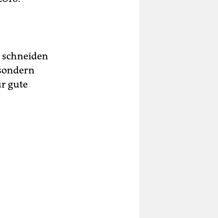
r schneiden
 sondern
r gute