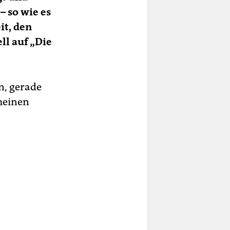
 so wie es
it, den
ll auf „Die
n, gerade
emeinen