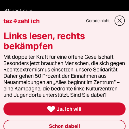
ePaper Login
taz
zahl ich
Gerade nicht

Downloads für Abonnierende
Links lesen, rechts
bekämpfen
© 2026 taz Verlags und Vertriebs GmbH
Alle Rechte vorbehalten. Bei rechtlichen Fragen oder für Genehmigungen
Mit doppelter Kraft für eine offene Gesellschaft!
wenden Sie sich bitte an
lizenzen@taz.de
Besonders jetzt brauchen Menschen, die sich gegen
Rechtsextremismus einsetzen, unsere Solidarität.
Daher gehen 50 Prozent der Einnahmen aus
Feedback
Redaktionsstatut
Kommune-Richtlinien
KI-
Neuanmeldungen an „Alles beginnt im Zentrum“ –
eine Kampagne, die bedrohte linke Kulturzentren
Leitlinie
Informant
Datenschutz
Impressum
AGB
und Jugendorte unterstützt. Sind Sie dabei?
Seitenwende
Einwilligungen widerrufen (Ads)

Ja, ich will
Schon dabei!