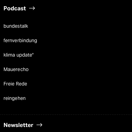
Podcast
bundestalk
fernverbindung
klima update°
Mauerecho
Freie Rede
reingehen
Newsletter