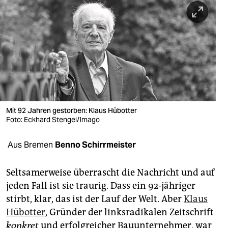
berlin
nord
wahrheit
verlag
verlag
veranstaltungen
Mit 92 Jahren gestorben: Klaus Hübotter
Foto: Eckhard Stengel/Imago
shop
Aus Bremen
Benno Schirrmeister
fragen & hilfe
unterstützen
Seltsamerweise überrascht die Nachricht und auf
jeden Fall ist sie traurig. Dass ein 92-jähriger
abo
stirbt, klar, das ist der Lauf der Welt. Aber
Klaus
genossenschaft
Hübotter
, Gründer der linksradikalen Zeitschrift
konkret
und erfolgreicher Bauunternehmer, war