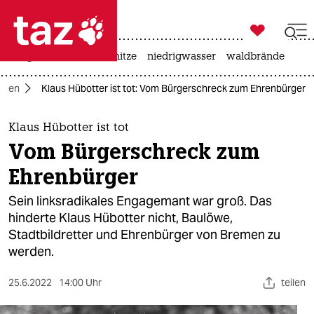

taz zahl ich
krieg in der ukraine
hitze
niedrigwasser
waldbrände

taz zahl ich
emen
Klaus Hübotter ist tot: Vom Bürgerschreck zum Ehrenbürger
taz zahl ich
themen
Klaus Hübotter ist tot
Vom Bürgerschreck zum
politik
Ehrenbürger
öko
Sein linksradikales Engagemant war groß. Das
hinderte Klaus Hübotter nicht, Baulöwe,
gesellschaft
Stadtbildretter und Ehrenbürger von Bremen zu
werden.
kultur
sport
25.6.2022
14:00 Uhr
teilen