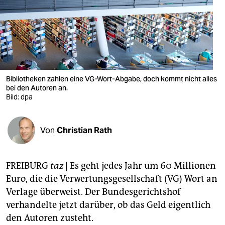
berlin
nord
wahrheit
verlag
Bibliotheken zahlen eine VG-Wort-Abgabe, doch kommt nicht alles
verlag
bei den Autoren an.
Bild: dpa
veranstaltungen
shop
Von
Christian Rath
fragen & hilfe
FREIBURG
taz
| Es geht jedes Jahr um 60 Millionen
unterstützen
Euro, die die Verwertungsgesellschaft (VG) Wort an
abo
Verlage überweist. Der Bundesgerichtshof
verhandelte jetzt darüber, ob das Geld eigentlich
genossenschaft
den Autoren zusteht.