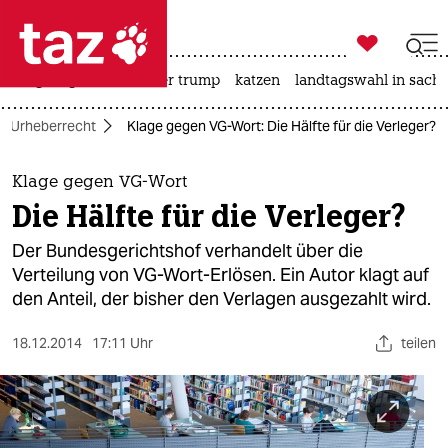

taz zahl ich
bergsteigen
usa unter trump
katzen
landtagswahl in sachs

taz zahl ich
Urheberrecht
Klage gegen VG-Wort: Die Hälfte für die Verleger?
taz zahl ich
themen
Klage gegen VG-Wort
Die Hälfte für die Verleger?
politik
Der Bundesgerichtshof verhandelt über die
öko
Verteilung von VG-Wort-Erlösen. Ein Autor klagt auf
den Anteil, der bisher den Verlagen ausgezahlt wird.
gesellschaft
18.12.2014
17:11 Uhr
teilen
kultur
sport