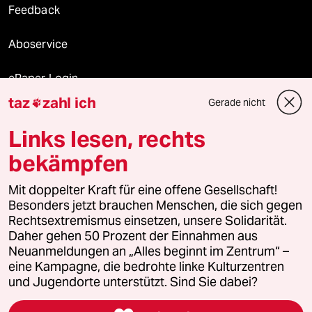
Feedback
Aboservice
ePaper Login
taz
zahl ich
Gerade nicht

Downloads für Abonnierende
Links lesen, rechts
bekämpfen
© 2026 taz Verlags und Vertriebs GmbH
Mit doppelter Kraft für eine offene Gesellschaft!
Alle Rechte vorbehalten. Bei rechtlichen Fragen oder für Genehmigungen
wenden Sie sich bitte an
lizenzen@taz.de
Besonders jetzt brauchen Menschen, die sich gegen
Rechtsextremismus einsetzen, unsere Solidarität.
Daher gehen 50 Prozent der Einnahmen aus
Feedback
Redaktionsstatut
Kommune-Richtlinien
KI-
Neuanmeldungen an „Alles beginnt im Zentrum“ –
eine Kampagne, die bedrohte linke Kulturzentren
Leitlinie
Informant
Datenschutz
Impressum
AGB
und Jugendorte unterstützt. Sind Sie dabei?
Seitenwende
Einwilligungen widerrufen (Ads)