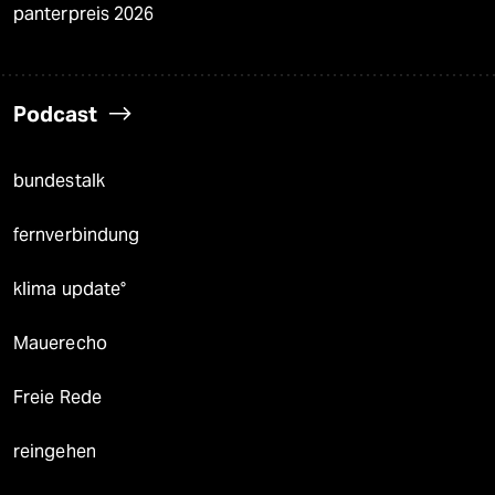
panterpreis 2026
Podcast
bundestalk
fernverbindung
klima update°
Mauerecho
Freie Rede
reingehen