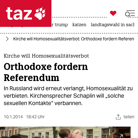

taz zahl ich
bergsteigen
usa unter trump
katzen
landtagswahl in sachs

taz zahl ich
le
Kirche will Homosexualitätsverbot: Orthodoxe fordern Referen
taz zahl ich
themen
Kirche will Homosexualitätsverbot
Orthodoxe fordern
politik
Referendum
öko
In Russland wird erneut verlangt, Homosexualität zu
verbieten. Kirchensprecher Schaplin will „solche
gesellschaft
sexuellen Kontakte“ verbannen.
kultur
10.1.2014
18:42 Uhr
teilen
sport