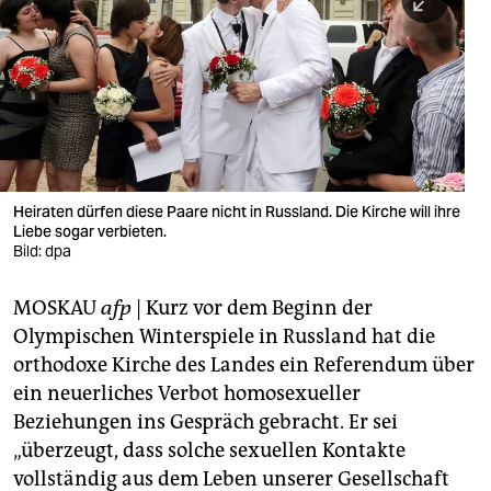
berlin
nord
wahrheit
verlag
verlag
Heiraten dürfen diese Paare nicht in Russland. Die Kirche will ihre
Liebe sogar verbieten.
veranstaltungen
Bild: dpa
shop
MOSKAU
afp
| Kurz vor dem Beginn der
fragen & hilfe
Olympischen Winterspiele in Russland hat die
unterstützen
orthodoxe Kirche des Landes ein Referendum über
ein neuerliches Verbot homosexueller
abo
Beziehungen ins Gespräch gebracht. Er sei
„überzeugt, dass solche sexuellen Kontakte
genossenschaft
vollständig aus dem Leben unserer Gesellschaft