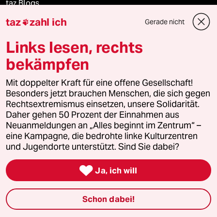
taz Blogs
taz
zahl ich
Gerade nicht

taz FUTURZWEI
Links lesen, rechts
Le Monde diplomatique
bekämpfen
taz Archiv
Mit doppelter Kraft für eine offene Gesellschaft!
Besonders jetzt brauchen Menschen, die sich gegen
Rechtsextremismus einsetzen, unsere Solidarität.
Daher gehen 50 Prozent der Einnahmen aus
Mehr taz Angebote
Neuanmeldungen an „Alles beginnt im Zentrum“ –
eine Kampagne, die bedrohte linke Kulturzentren
und Jugendorte unterstützt. Sind Sie dabei?
Reisen

Ja, ich will
Kantine
Shop
Schon dabei!