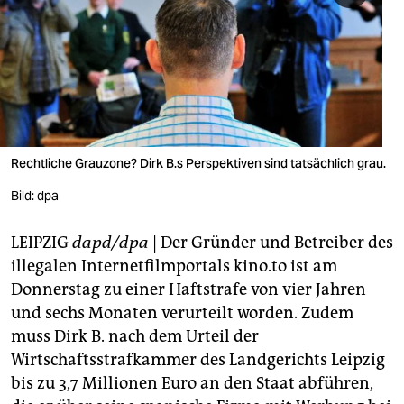
berlin
nord
wahrheit
verlag
verlag
Rechtliche Grauzone? Dirk B.s Perspektiven sind tatsächlich grau.
veranstaltungen
Bild: dpa
shop
LEIPZIG
dapd/dpa
| Der Gründer und Betreiber des
fragen & hilfe
illegalen Internetfilmportals kino.to ist am
Donnerstag zu einer Haftstrafe von vier Jahren
unterstützen
und sechs Monaten verurteilt worden. Zudem
muss Dirk B. nach dem Urteil der
abo
Wirtschaftsstrafkammer des Landgerichts Leipzig
genossenschaft
bis zu 3,7 Millionen Euro an den Staat abführen,