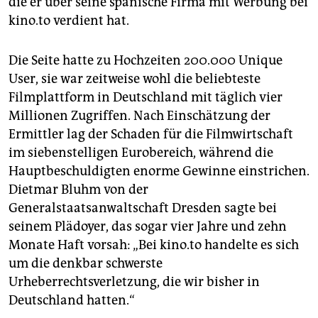
die er über seine spanische Firma mit Werbung bei
epaper login
kino.to verdient hat.
Die Seite hatte zu Hochzeiten 200.000 Unique
User, sie war zeitweise wohl die beliebteste
Filmplattform in Deutschland mit täglich vier
Millionen Zugriffen. Nach Einschätzung der
Ermittler lag der Schaden für die Filmwirtschaft
im siebenstelligen Eurobereich, während die
Hauptbeschuldigten enorme Gewinne einstrichen.
Dietmar Bluhm von der
Generalstaatsanwaltschaft Dresden sagte bei
seinem Plädoyer, das sogar vier Jahre und zehn
Monate Haft vorsah: „Bei kino.to handelte es sich
um die denkbar schwerste
Urheberrechtsverletzung, die wir bisher in
Deutschland hatten.“