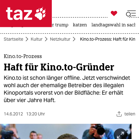

taz zahl ich
bergsteigen
usa unter trump
katzen
landtagswahl in sachs

taz zahl ich
Startseite
Kultur
Netzkultur
Kino.to-Prozess: Haft für Kino
taz zahl ich
themen
Kino.to-Prozess
Haft für Kino.to-Gründer
politik
Kino.to ist schon länger offline. Jetzt verschwindet
öko
wohl auch der ehemalige Betreiber des illegalen
Kinoportals vorerst von der Bildfläche: Er erhält
gesellschaft
über vier Jahre Haft.
kultur
14.6.2012
13:20 Uhr
teilen
sport