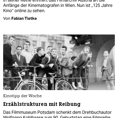
In seiner Reihe erinnert das Filmarchiv Austria an die
Anfänge der Kinematografen in Wien. Nun ist „125 Jahre
Kino“ online zu sehen.
Von
Fabian Tietke
Kinotipp der Woche
Erzählstrukturen mit Reibung
Das Filmmuseum Potsdam schenkt dem Drehbuchautor
Wolfgang Kohlhaase zum 90. Geburtstag eine Filmreihe,