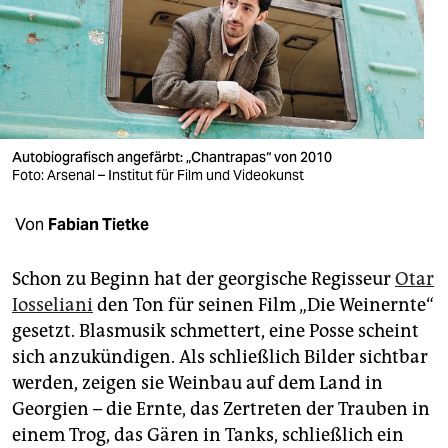
berlin
nord
wahrheit
verlag
Autobiografisch angefärbt: „Chantrapas“ von 2010
verlag
Foto: Arsenal – Institut für Film und Videokunst
veranstaltungen
Von
Fabian Tietke
shop
Schon zu Beginn hat der georgische Regisseur
Otar
fragen & hilfe
Iosseliani
den Ton für seinen Film „Die Weinernte“
gesetzt. Blasmusik schmettert, eine Posse scheint
unterstützen
sich anzukündigen. Als schließlich Bilder sichtbar
abo
werden, zeigen sie Weinbau auf dem Land in
Georgien – die Ernte, das Zertreten der Trauben in
genossenschaft
einem Trog, das Gären in Tanks, schließlich ein