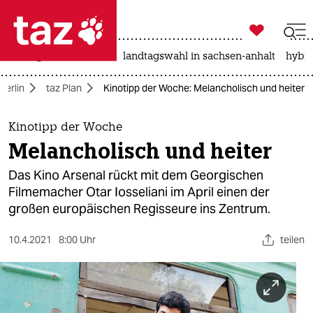

taz zahl ich
niedrigwasser
rente
landtagswahl in sachsen-anhalt
hybri

taz zahl ich
Berlin
taz Plan
Kinotipp der Woche: Melancholisch und heiter
taz zahl ich
themen
Kinotipp der Woche
Melancholisch und heiter
politik
Das Kino Arsenal rückt mit dem Georgischen
öko
Filmemacher Otar Iosseliani im April einen der
großen europäischen Regisseure ins Zentrum.
gesellschaft
10.4.2021
8:00 Uhr
teilen
kultur
sport