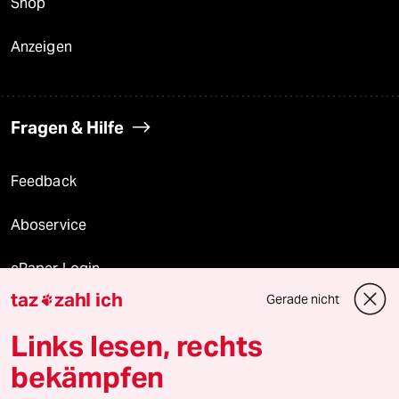
Shop
Anzeigen
Fragen & Hilfe
Feedback
Aboservice
ePaper Login
taz
zahl ich
Gerade nicht

Downloads für Abonnierende
Links lesen, rechts
bekämpfen
© 2026 taz Verlags und Vertriebs GmbH