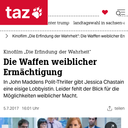

taz zahl ich
nahost-konflikt
usa unter trump
landtagswahl in sachsen-an

taz zahl ich
lm
Kinofilm „Die Erfindung der Wahrheit“: Die Waffen weiblicher Er
taz zahl ich
themen
Kinofilm „Die Erfindung der Wahrheit“
Die Waffen weiblicher
politik
Ermächtigung
öko
In John Maddens Polit-Thriller gibt Jessica Chastain
eine eisige Lobbyistin. Leider fehlt der Blick für die
gesellschaft
Möglichkeiten weiblicher Macht.
kultur
5.7.2017
16:01 Uhr
teilen
sport