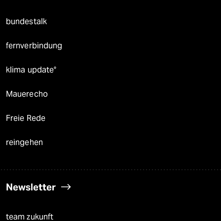
bundestalk
fernverbindung
klima update°
Mauerecho
Freie Rede
reingehen
Newsletter
team zukunft