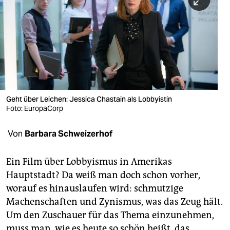
berlin
nord
wahrheit
verlag
verlag
Geht über Leichen: Jessica Chastain als Lobbyistin
Foto: EuropaCorp
veranstaltungen
shop
Von
Barbara Schweizerhof
fragen & hilfe
Ein Film über Lobbyismus in Amerikas
unterstützen
Hauptstadt? Da weiß man doch schon vorher,
worauf es hinauslaufen wird: schmutzige
abo
Machenschaften und Zynismus, was das Zeug hält.
genossenschaft
Um den Zuschauer für das Thema einzunehmen,
muss man, wie es heute so schön heißt, das