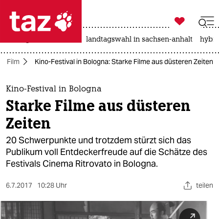

taz zahl ich
niedrigwasser
rente
landtagswahl in sachsen-anhalt
hybri

taz zahl ich
Film
Kino-Festival in Bologna: Starke Filme aus düsteren Zeiten
taz zahl ich
themen
Kino-Festival in Bologna
Starke Filme aus düsteren
politik
Zeiten
öko
20 Schwerpunkte und trotzdem stürzt sich das
Publikum voll Entdeckerfreude auf die Schätze des
gesellschaft
Festivals Cinema Ritrovato in Bologna.
kultur
6.7.2017
10:28 Uhr
teilen
sport