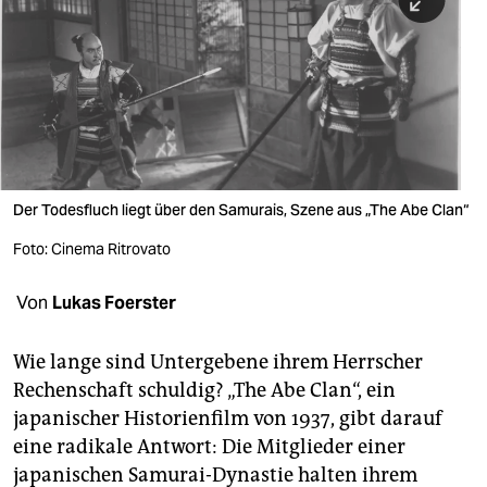
berlin
nord
wahrheit
verlag
verlag
Der Todesfluch liegt über den Samurais, Szene aus „The Abe Clan“
veranstaltungen
Foto: Cinema Ritrovato
shop
Von
Lukas Foerster
fragen & hilfe
unterstützen
Wie lange sind Untergebene ihrem Herrscher
Rechenschaft schuldig? „The Abe Clan“, ein
abo
japanischer Historienfilm von 1937, gibt darauf
eine radikale Antwort: Die Mitglieder einer
genossenschaft
japanischen Samurai-Dynastie halten ihrem