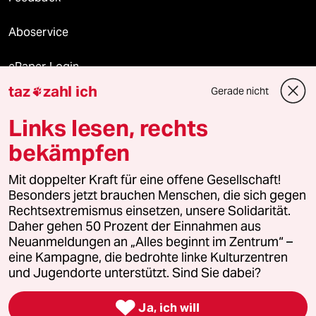
Aboservice
ePaper Login
taz
zahl ich
Gerade nicht

Downloads für Abonnierende
Links lesen, rechts
bekämpfen
© 2026 taz Verlags und Vertriebs GmbH
Mit doppelter Kraft für eine offene Gesellschaft!
Alle Rechte vorbehalten. Bei rechtlichen Fragen oder für Genehmigungen
wenden Sie sich bitte an
lizenzen@taz.de
Besonders jetzt brauchen Menschen, die sich gegen
Rechtsextremismus einsetzen, unsere Solidarität.
Daher gehen 50 Prozent der Einnahmen aus
Feedback
Redaktionsstatut
Kommune-Richtlinien
KI-
Neuanmeldungen an „Alles beginnt im Zentrum“ –
eine Kampagne, die bedrohte linke Kulturzentren
Leitlinie
Informant
Datenschutz
Impressum
AGB
und Jugendorte unterstützt. Sind Sie dabei?
Seitenwende
Einwilligungen widerrufen (Ads)

Ja, ich will