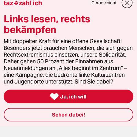
taz
zahl ich
Gerade nicht

taz FUTURZWEI
Links lesen, rechts
Le Monde diplomatique
bekämpfen
taz Archiv
Mit doppelter Kraft für eine offene Gesellschaft!
Besonders jetzt brauchen Menschen, die sich gegen
Rechtsextremismus einsetzen, unsere Solidarität.
Daher gehen 50 Prozent der Einnahmen aus
Mehr taz Angebote
Neuanmeldungen an „Alles beginnt im Zentrum“ –
eine Kampagne, die bedrohte linke Kulturzentren
und Jugendorte unterstützt. Sind Sie dabei?
Reisen

Ja, ich will
Kantine
Schon dabei!
Shop
Anzeigen