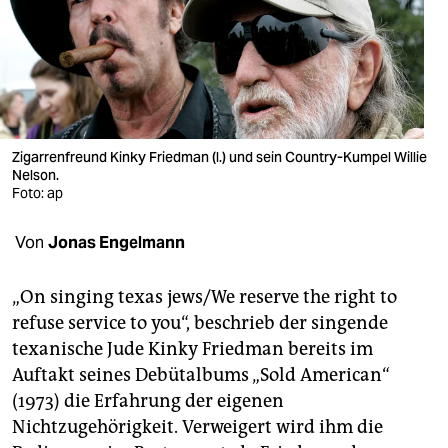
berlin
nord
wahrheit
verlag
Zigarrenfreund Kinky Friedman (l.) und sein Country-Kumpel Willie
verlag
Nelson.
Foto: ap
veranstaltungen
Von
Jonas Engelmann
shop
fragen & hilfe
„On singing texas jews/We reserve the right to
refuse service to you“, beschrieb der singende
unterstützen
texanische Jude Kinky Friedman bereits im
abo
Auftakt seines Debütalbums „Sold American“
(1973) die Erfahrung der eigenen
genossenschaft
Nichtzugehörigkeit. Verweigert wird ihm die