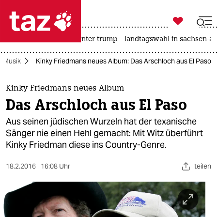

taz zahl ich
nahost-konflikt
usa unter trump
landtagswahl in sachsen-an

taz zahl ich
Musik
Kinky Friedmans neues Album: Das Arschloch aus El Paso
taz zahl ich
themen
Kinky Friedmans neues Album
Das Arschloch aus El Paso
politik
Aus seinen jüdischen Wurzeln hat der texanische
öko
Sänger nie einen Hehl gemacht: Mit Witz überführt
Kinky Friedman diese ins Country-Genre.
gesellschaft
18.2.2016
16:08 Uhr
teilen
kultur
sport