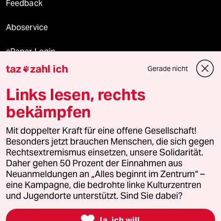
Feedback
Aboservice
ePaper Login
taz
zahl ich
Gerade nicht

Downloads für Abonnierende
Links lesen, rechts
bekämpfen
© 2026 taz Verlags und Vertriebs GmbH
Mit doppelter Kraft für eine offene Gesellschaft!
Alle Rechte vorbehalten. Bei rechtlichen Fragen oder für Genehmigungen
wenden Sie sich bitte an
lizenzen@taz.de
Besonders jetzt brauchen Menschen, die sich gegen
Rechtsextremismus einsetzen, unsere Solidarität.
Daher gehen 50 Prozent der Einnahmen aus
Feedback
Redaktionsstatut
Kommune-Richtlinien
KI-
Neuanmeldungen an „Alles beginnt im Zentrum“ –
eine Kampagne, die bedrohte linke Kulturzentren
Leitlinie
Informant
Datenschutz
Impressum
AGB
und Jugendorte unterstützt. Sind Sie dabei?
Seitenwende
Einwilligungen widerrufen (Ads)

Ja, ich will