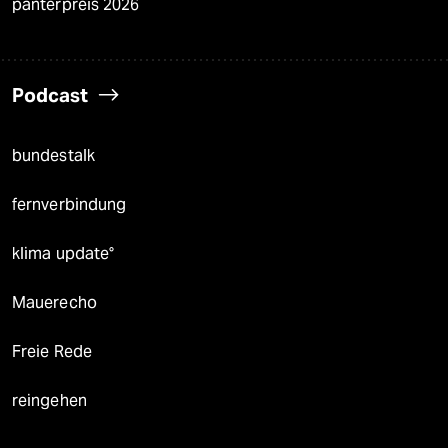
panterpreis 2026
Podcast
bundestalk
fernverbindung
klima update°
Mauerecho
Freie Rede
reingehen