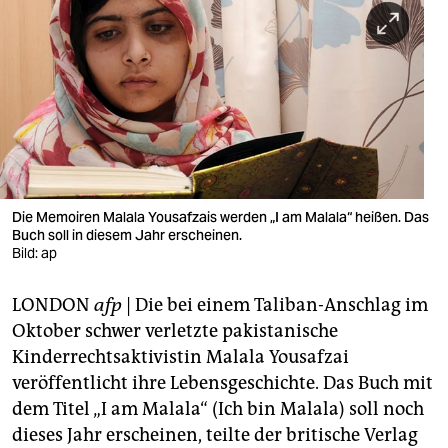
berlin
nord
wahrheit
verlag
verlag
veranstaltungen
Die Memoiren Malala Yousafzais werden „I am Malala“ heißen. Das
Buch soll in diesem Jahr erscheinen.
shop
Bild: ap
fragen & hilfe
LONDON
afp
| Die bei einem Taliban-Anschlag im
Oktober schwer verletzte pakistanische
unterstützen
Kinderrechtsaktivistin Malala Yousafzai
abo
veröffentlicht ihre Lebensgeschichte. Das Buch mit
dem Titel „I am Malala“ (Ich bin Malala) soll noch
genossenschaft
dieses Jahr erscheinen, teilte der britische Verlag