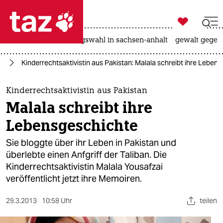

taz zahl ich
hitze
surfen
landtagswahl in sachsen-anhalt
gewalt gegen

taz zahl ich
ag
Kinderrechtsaktivistin aus Pakistan: Malala schreibt ihre Leben
taz zahl ich
themen
Kinderrechtsaktivistin aus Pakistan
Malala schreibt ihre
politik
Lebensgeschichte
öko
Sie bloggte über ihr Leben in Pakistan und
überlebte einen Anfgriff der Taliban. Die
gesellschaft
Kinderrechtsaktivistin Malala Yousafzai
veröffentlicht jetzt ihre Memoiren.
kultur
sport
29.3.2013
10:58 Uhr
teilen