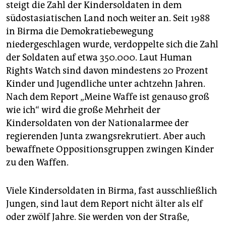
berlin
steigt die Zahl der Kindersoldaten in dem
südostasiatischen Land noch weiter an. Seit 1988
nord
in Birma die Demokratiebewegung
niedergeschlagen wurde, verdoppelte sich die Zahl
wahrheit
der Soldaten auf etwa 350.000. Laut Human
verlag
Rights Watch sind davon mindestens 20 Prozent
Kinder und Jugendliche unter achtzehn Jahren.
verlag
Nach dem Report „Meine Waffe ist genauso groß
veranstaltungen
wie ich“ wird die große Mehrheit der
Kindersoldaten von der Nationalarmee der
shop
regierenden Junta zwangsrekrutiert. Aber auch
fragen & hilfe
bewaffnete Oppositionsgruppen zwingen Kinder
zu den Waffen.
unterstützen
abo
Viele Kindersoldaten in Birma, fast ausschließlich
Jungen, sind laut dem Report nicht älter als elf
genossenschaft
oder zwölf Jahre. Sie werden von der Straße,