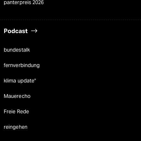
panterpreis 2026
Podcast
bundestalk
fernverbindung
klima update°
Mauerecho
Freie Rede
reingehen