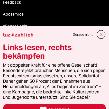
Feedback
Aboservice
ePaper Login
taz
zahl ich
Gerade nicht

Downloads für Abonnierende
Links lesen, rechts
bekämpfen
© 2026 taz Verlags und Vertriebs GmbH
Mit doppelter Kraft für eine offene Gesellschaft!
Alle Rechte vorbehalten. Bei rechtlichen Fragen oder für Genehmigungen
wenden Sie sich bitte an
lizenzen@taz.de
Besonders jetzt brauchen Menschen, die sich gegen
Rechtsextremismus einsetzen, unsere Solidarität.
Daher gehen 50 Prozent der Einnahmen aus
Feedback
Redaktionsstatut
Kommune-Richtlinien
KI-
Neuanmeldungen an „Alles beginnt im Zentrum“ –
eine Kampagne, die bedrohte linke Kulturzentren
Leitlinie
Informant
Datenschutz
Impressum
AGB
und Jugendorte unterstützt. Sind Sie dabei?
Seitenwende
Einwilligungen widerrufen (Ads)