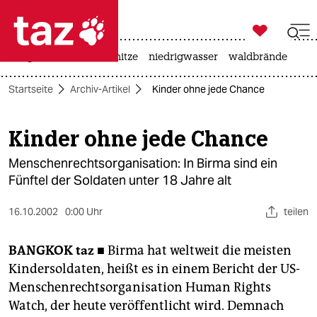

taz zahl ich
krieg in der ukraine
hitze
niedrigwasser
waldbrände

taz zahl ich
Startseite
Archiv-Artikel
Kinder ohne jede Chance
taz zahl ich
themen
Kinder ohne jede Chance
politik
Menschenrechtsorganisation: In Birma sind ein
Fünftel der Soldaten unter 18 Jahre alt
öko
16.10.2002
0:00 Uhr
teilen
gesellschaft
BANGKOK
taz ■
Birma hat weltweit die meisten
kultur
Kindersoldaten, heißt es in einem Bericht der US-
sport
Menschenrechtsorganisation Human Rights
Watch, der heute veröffentlicht wird. Demnach