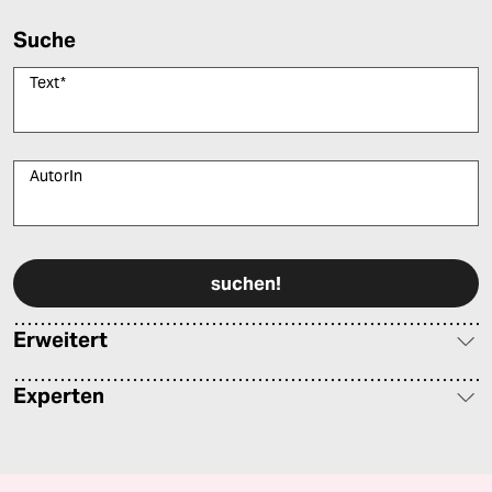
Suche
Text
*
AutorIn
Bitte füllen Sie alle Pflichtfelder (*) aus, um fortfahren zu können.
Erweitert
Experten