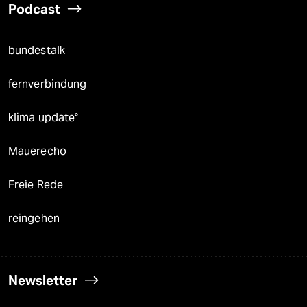
Podcast
bundestalk
fernverbindung
klima update°
Mauerecho
Freie Rede
reingehen
Newsletter