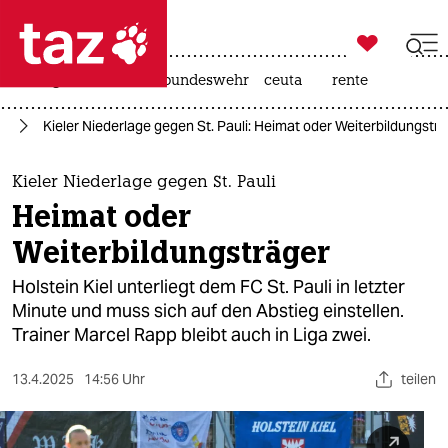

taz zahl ich
niedrigwasser
afd
bundeswehr
ceuta
rente

taz zahl ich
ll
Kieler Niederlage gegen St. Pauli: Heimat oder Weiterbildungstr
taz zahl ich
themen
Kieler Niederlage gegen St. Pauli
Heimat oder
politik
Weiterbildungsträger
öko
Holstein Kiel unterliegt dem FC St. Pauli in letzter
Minute und muss sich auf den Abstieg einstellen.
gesellschaft
Trainer Marcel Rapp bleibt auch in Liga zwei.
kultur
13.4.2025
14:56 Uhr
teilen
sport