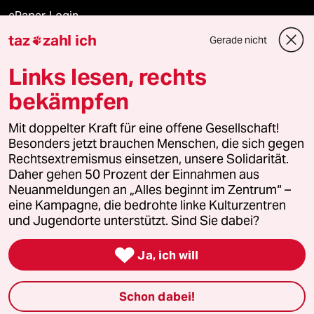
ePaper Login
taz
zahl ich
Gerade nicht

Downloads für Abonnierende
Links lesen, rechts
bekämpfen
© 2026 taz Verlags und Vertriebs GmbH
Mit doppelter Kraft für eine offene Gesellschaft!
Alle Rechte vorbehalten. Bei rechtlichen Fragen oder für Genehmigungen
wenden Sie sich bitte an
lizenzen@taz.de
Besonders jetzt brauchen Menschen, die sich gegen
Rechtsextremismus einsetzen, unsere Solidarität.
Daher gehen 50 Prozent der Einnahmen aus
Feedback
Redaktionsstatut
Kommune-Richtlinien
KI-
Neuanmeldungen an „Alles beginnt im Zentrum“ –
eine Kampagne, die bedrohte linke Kulturzentren
Leitlinie
Informant
Datenschutz
Impressum
AGB
und Jugendorte unterstützt. Sind Sie dabei?
Seitenwende
Einwilligungen widerrufen (Ads)

Ja, ich will
Schon dabei!