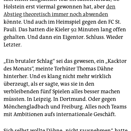
epaper login
Holstein erst viermal gewonnen hat, aber
den
Abstieg theoretisch immer noch abwenden
könnte. Und auch im Heimspiel gegen den FC St.
Pauli. Das hatten die Kieler 92 Minuten lang offen
gehalten. Und dann ein Eigentor. Schluss. Wieder
Letzter.
„Ein brutaler Schlag“ sei das gewesen, ein „Kacktor
des Monats“, meinte Torhüter Thomas Dähne
hinterher. Und es klang nicht mehr wirklich
überzeugt, als er sagte, was sie in den
verbleibenden fünf Spielen alles besser machen
müssten. In Leipzig. In Dortmund. Oder gegen
Mönchengladbach und Freiburg. Alles noch Teams
mit Ambitionen aufs internationale Geschäft.
Sich selbst wollte Dähne „nicht rausnehmen“, hatte