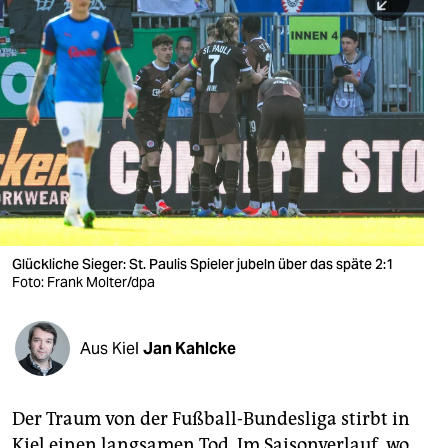
berlin
nord
wahrheit
verlag
verlag
veranstaltungen
shop
Glückliche Sieger: St. Paulis Spieler jubeln über das späte 2:1
Foto: Frank Molter/dpa
fragen & hilfe
unterstützen
Aus Kiel
Jan Kahlcke
abo
genossenschaft
Der Traum von der Fußball-Bundesliga stirbt in
Kiel einen langsamen Tod. Im Saisonverlauf, wo