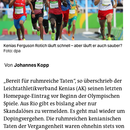
berlin
nord
wahrheit
verlag
Kenias Ferguson Rotich läuft schnell – aber läuft er auch sauber?
Foto: dpa
verlag
veranstaltungen
Von
Johannes Kopp
shop
„Bereit für ruhmreiche Taten“, so überschrieb der
fragen & hilfe
Leichtathletikverband Kenias (AK) seinen letzten
Homepage-Eintrag vor Beginn der Olympischen
unterstützen
Spiele. Aus Rio gibt es bislang aber nur
abo
Skandalöses zu vermelden. Es geht mal wieder um
Dopingvergehen. Die ruhmreichen kenianischen
genossenschaft
Taten der Vergangenheit waren ohnehin stets von