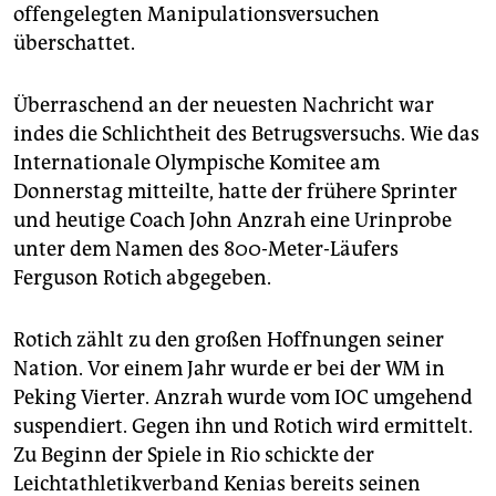
epaper login
offengelegten Manipula­tions­versuchen
überschattet.
Überraschend an der neuesten Nachricht war
indes die Schlichtheit des Betrugsversuchs. Wie das
Internationale Olympische Komitee am
Donnerstag mitteilte, hatte der frühere Sprinter
und heutige Coach John Anzrah eine Urinprobe
unter dem Namen des 800-Meter-Läufers
Ferguson Rotich abgegeben.
Rotich zählt zu den großen Hoffnungen seiner
Nation. Vor einem Jahr wurde er bei der WM in
Peking Vierter. Anzrah wurde vom IOC umgehend
suspendiert. Gegen ihn und Rotich wird ermittelt.
Zu Beginn der Spiele in Rio schickte der
Leichtathletikverband Kenias bereits seinen