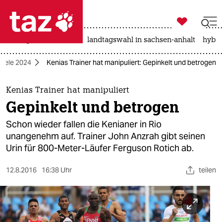

taz zahl ich
niedrigwasser
rente
landtagswahl in sachsen-anhalt
hybri

taz zahl ich
piele 2024
Kenias Trainer hat manipuliert: Gepinkelt und betrogen
taz zahl ich
themen
Kenias Trainer hat manipuliert
Gepinkelt und betrogen
politik
Schon wieder fallen die Kenianer in Rio
öko
unangenehm auf. Trainer John Anzrah gibt seinen
Urin für 800-Meter-Läufer Ferguson Rotich ab.
gesellschaft
12.8.2016
16:38 Uhr
teilen
kultur
sport