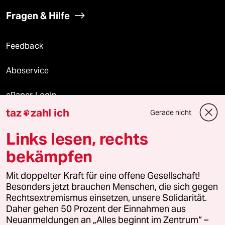
Fragen & Hilfe
Feedback
Aboservice
ePaper Login
taz
zahl ich
Gerade nicht

Downloads für Abonnierende
Links lesen, rechts
bekämpfen
© 2026 taz Verlags und Vertriebs GmbH
Mit doppelter Kraft für eine offene Gesellschaft!
Alle Rechte vorbehalten. Bei rechtlichen Fragen oder für Genehmigungen
wenden Sie sich bitte an
lizenzen@taz.de
Besonders jetzt brauchen Menschen, die sich gegen
Rechtsextremismus einsetzen, unsere Solidarität.
Daher gehen 50 Prozent der Einnahmen aus
Feedback
Redaktionsstatut
Kommune-Richtlinien
KI-
Neuanmeldungen an „Alles beginnt im Zentrum“ –