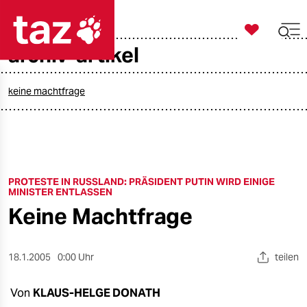

taz zahl ich
archiv-artikel

taz zahl ich
taz zahl ich
keine machtfrage
themen
politik
PROTESTE IN RUSSLAND: PRÄSIDENT PUTIN WIRD EINIGE
öko
MINISTER ENTLASSEN
Keine Machtfrage
gesellschaft
kultur
18.1.2005
0:00 Uhr
teilen
sport
Von
KLAUS-HELGE DONATH