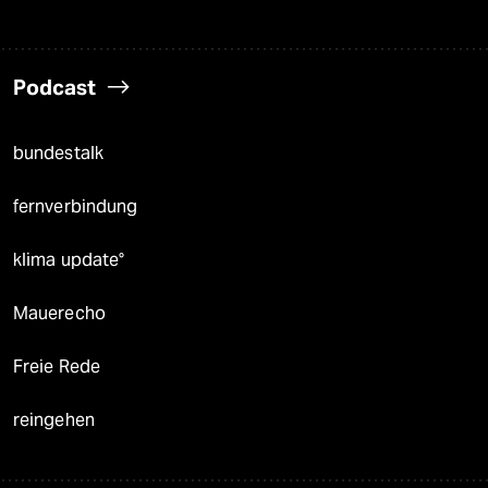
Podcast
bundestalk
fernverbindung
klima update°
Mauerecho
Freie Rede
reingehen