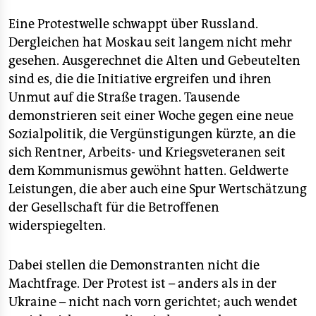
berlin
Eine Protestwelle schwappt über Russland.
nord
Dergleichen hat Moskau seit langem nicht mehr
gesehen. Ausgerechnet die Alten und Gebeutelten
wahrheit
sind es, die die Initiative ergreifen und ihren
verlag
Unmut auf die Straße tragen. Tausende
demonstrieren seit einer Woche gegen eine neue
verlag
Sozialpolitik, die Vergünstigungen kürzte, an die
veranstaltungen
sich Rentner, Arbeits- und Kriegsveteranen seit
dem Kommunismus gewöhnt hatten. Geldwerte
shop
Leistungen, die aber auch eine Spur Wertschätzung
fragen & hilfe
der Gesellschaft für die Betroffenen
widerspiegelten.
unterstützen
abo
Dabei stellen die Demonstranten nicht die
Machtfrage. Der Protest ist – anders als in der
genossenschaft
Ukraine – nicht nach vorn gerichtet; auch wendet