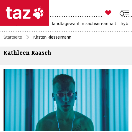

taz zahl ich
niedrigwasser
rente
landtagswahl in sachsen-anhalt
hybri

taz zahl ich
Startseite
Kirsten Riesselmann
taz zahl ich
Kathleen Raasch
themen
politik
öko
gesellschaft
kultur
sport