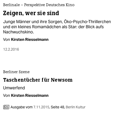
berlin
Berlinale – Perspektive Deutsches Kino
nord
Zeigen, wer sie sind
Junge Männer und ihre Sorgen, Öko-Psycho-Thrillerchen
wahrheit
und ein kleines Romamädchen als Star: der Blick aufs
Nachwuchskino.
verlag
Von
Kirsten Riesselmann
verlag
12.2.2016
veranstaltungen
shop
Berliner Szene
fragen & hilfe
Taschentücher für Newsom
unterstützen
Umwerfend
Von
Kirsten Riesselmann
abo
genossenschaft
Ausgabe vom
7.11.2015
,
Seite 48,
Berlin Kultur