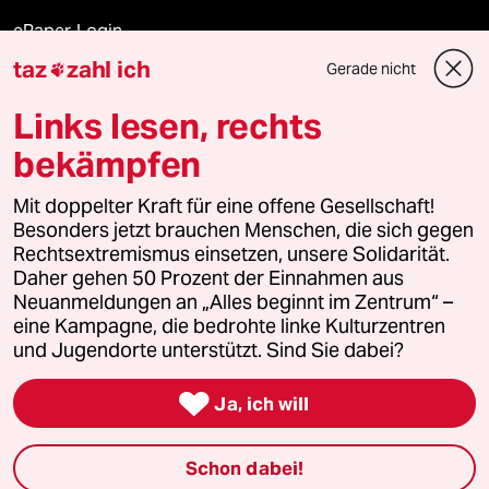
ePaper Login
taz
zahl ich
Gerade nicht

Downloads für Abonnierende
Links lesen, rechts
bekämpfen
© 2026 taz Verlags und Vertriebs GmbH
Alle Rechte vorbehalten. Bei rechtlichen Fragen oder für Genehmigungen
Mit doppelter Kraft für eine offene Gesellschaft!
wenden Sie sich bitte an
lizenzen@taz.de
Besonders jetzt brauchen Menschen, die sich gegen
Rechtsextremismus einsetzen, unsere Solidarität.
Daher gehen 50 Prozent der Einnahmen aus
Feedback
Redaktionsstatut
Kommune-Richtlinien
KI-
Neuanmeldungen an „Alles beginnt im Zentrum“ –
eine Kampagne, die bedrohte linke Kulturzentren
Leitlinie
Informant
Datenschutz
Impressum
AGB
und Jugendorte unterstützt. Sind Sie dabei?
Seitenwende
Einwilligungen widerrufen (Ads)

Ja, ich will
Schon dabei!