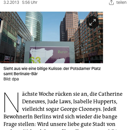
berlin
3.2.2013
5:56 Uhr
teilen
nord
wahrheit
verlag
verlag
veranstaltungen
Sieht aus wie eine billige Kulisse: der Potsdamer Platz
shop
samt Berlinale-Bär
Bild: dpa
fragen & hilfe
N
ächste Woche rücken sie an, die Catherine
unterstützen
Deneuves, Jude Laws, Isabelle Hupperts,
abo
vielleicht sogar George Clooneys. JedeR
BewohnerIn Berlins wird sich wieder die bange
genossenschaft
Frage stellen: Wird unsere liebe gute Stadt von