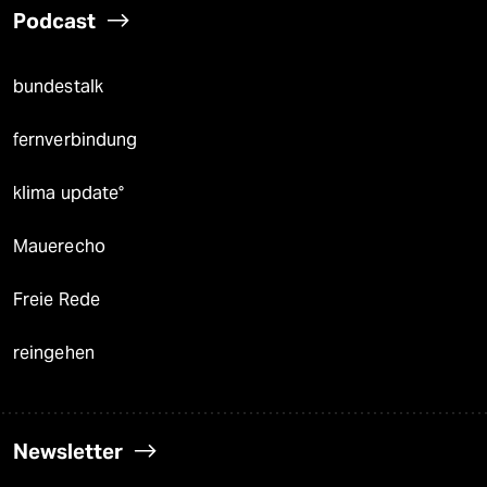
Podcast
bundestalk
fernverbindung
klima update°
Mauerecho
Freie Rede
reingehen
Newsletter