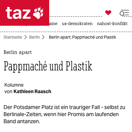

taz zahl ich
hitze
krieg in der ukraine
us-demokraten
nahost-konflikt

taz zahl ich
Startseite
Berlin
Berlin apart: Pappmaché und Plastik
taz zahl ich
themen
Berlin apart
Pappmaché und Plastik
politik
öko
Kolumne
von
Kathleen Raasch
gesellschaft
kultur
Der Potsdamer Platz ist ein trauriger Fall - selbst zu
Berlinale-Zeiten, wenn hier Promis am laufenden
sport
Band antanzen.