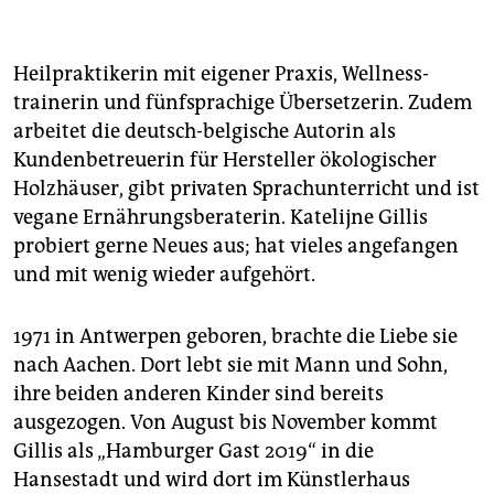
berlin
nord
Heilpraktikerin mit eigener Praxis, Wellness­
wahrheit
trainerin und fünfsprachige Übersetzerin. Zudem
arbeitet die deutsch-belgische Autorin als
verlag
Kundenbetreuerin für Hersteller ökologischer
Holzhäuser, gibt privaten Sprachunterricht und ist
verlag
vegane Ernährungsberaterin. Katelijne Gillis
veranstaltungen
probiert gerne Neues aus; hat vieles angefangen
und mit wenig wieder aufgehört.
shop
fragen & hilfe
1971 in Antwerpen geboren, brachte die Liebe sie
nach Aachen. Dort lebt sie mit Mann und Sohn,
unterstützen
ihre beiden anderen Kinder sind bereits
abo
ausgezogen. Von August bis November kommt
Gillis als „Hamburger Gast 2019“ in die
genossenschaft
Hansestadt und wird dort im Künstlerhaus