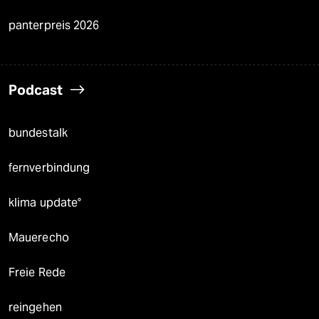
panterpreis 2026
Podcast
bundestalk
fernverbindung
klima update°
Mauerecho
Freie Rede
reingehen