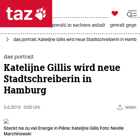

taz zahl ich
hitze
surfen
landtagswahl in sachsen-anhalt
gewalt gegen

taz zahl ich
el
das portrait: Katelijne Gillis wird neue Stadtschreiberin in Hambu
taz zahl ich
themen
das portrait
Katelijne Gillis wird neue
politik
Stadtschreiberin in
öko
Hamburg
gesellschaft
5.6.2019
0:00 Uhr
teilen
kultur
sport
Steckt nie zu viel Energie in Pläne: Katelijne Gillis Foto: Neville
Marchinowski