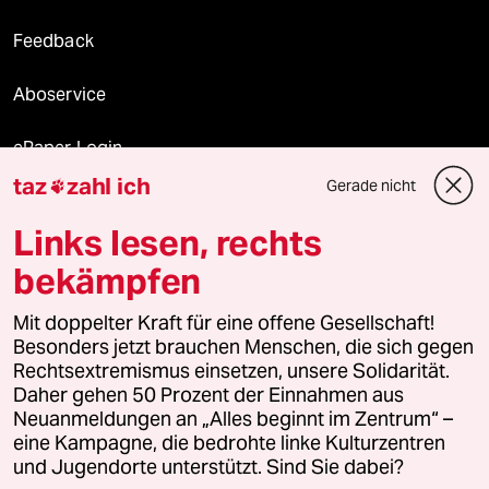
Feedback
Aboservice
ePaper Login
taz
zahl ich
Gerade nicht

Downloads für Abonnierende
Links lesen, rechts
bekämpfen
© 2026 taz Verlags und Vertriebs GmbH
Mit doppelter Kraft für eine offene Gesellschaft!
Alle Rechte vorbehalten. Bei rechtlichen Fragen oder für Genehmigungen
wenden Sie sich bitte an
lizenzen@taz.de
Besonders jetzt brauchen Menschen, die sich gegen
Rechtsextremismus einsetzen, unsere Solidarität.
Daher gehen 50 Prozent der Einnahmen aus
Feedback
Redaktionsstatut
Kommune-Richtlinien
KI-
Neuanmeldungen an „Alles beginnt im Zentrum“ –
eine Kampagne, die bedrohte linke Kulturzentren
Leitlinie
Informant
Datenschutz
Impressum
AGB
und Jugendorte unterstützt. Sind Sie dabei?