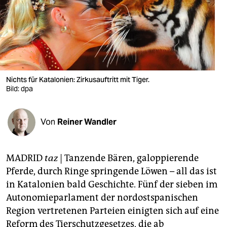
berlin
nord
wahrheit
verlag
Nichts für Katalonien: Zirkusauftritt mit Tiger.
Bild: dpa
verlag
veranstaltungen
Von
Reiner Wandler
shop
fragen & hilfe
MADRID
taz
| Tanzende Bären, galoppierende
unterstützen
Pferde, durch Ringe springende Löwen – all das ist
in Katalonien bald Geschichte. Fünf der sieben im
abo
Autonomieparlament der nordostspanischen
genossenschaft
Region vertretenen Parteien einigten sich auf eine
Reform des Tierschutzgesetzes, die ab