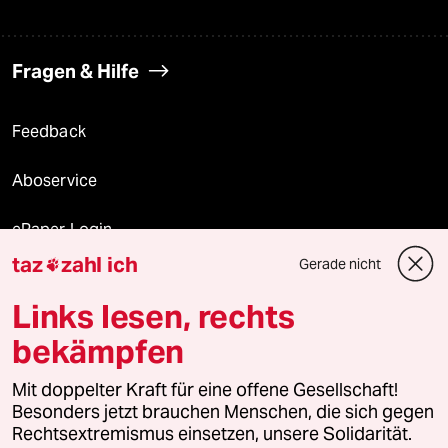
Fragen & Hilfe
Feedback
Aboservice
ePaper Login
taz
zahl ich
Gerade nicht

Downloads für Abonnierende
Links lesen, rechts
bekämpfen
© 2026 taz Verlags und Vertriebs GmbH
Mit doppelter Kraft für eine offene Gesellschaft!
Alle Rechte vorbehalten. Bei rechtlichen Fragen oder für Genehmigungen
wenden Sie sich bitte an
lizenzen@taz.de
Besonders jetzt brauchen Menschen, die sich gegen
Rechtsextremismus einsetzen, unsere Solidarität.