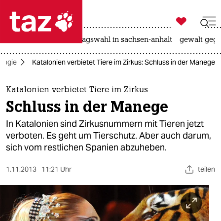

taz zahl ich
nahost-konflikt
landtagswahl in sachsen-anhalt
gewalt gege

taz zahl ich
logie
Katalonien verbietet Tiere im Zirkus: Schluss in der Manege
taz zahl ich
themen
Katalonien verbietet Tiere im Zirkus
Schluss in der Manege
politik
In Katalonien sind Zirkusnummern mit Tieren jetzt
öko
verboten. Es geht um Tierschutz. Aber auch darum,
sich vom restlichen Spanien abzuheben.
gesellschaft
1.11.2013
11:21 Uhr
teilen
kultur
sport