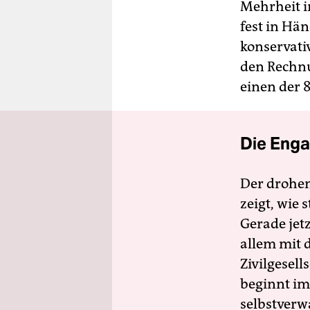
Mehrheit i
fest in Hä
konservati
den Rechnu
einen der 
Die Enga
Der drohe
zeigt, wie
Gerade jet
allem mit d
Zivilgesell
beginnt im
selbstverw