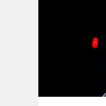
berlin
nord
wahrheit
verlag
verlag
veranstaltungen
shop
fragen & hilfe
unterstützen
abo
genossenschaft