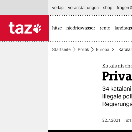
hautnavigation anspringen
hauptinhalt anspringen
footer anspringen
verlag
veranstaltungen
shop
fragen &
hitze
niedrigwasser
rente
landtags

taz zahl ich
taz zahl ich
Startseite
Politik
Europa
Katala
themen
politik
Katalanische
Priv
öko
34 katalani
gesellschaft
illegale po
Regierungs
kultur
sport
22.7.2021
18:1