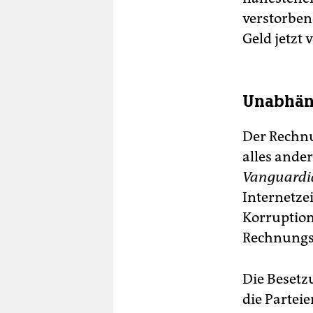
verstorben
Geld jetzt 
Unabhäng
Der Rechnu
alles ande
Vanguardi
Internetzei
Korruptions
Rechnungs
Die Besetz
die Partei