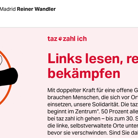
Madrid
Reiner Wandler
che Rechnungshof hat am Donnerstag mit der
taz
zahl ich

ahmung des Privatvermögens von 34 ehemaligen
en Vertretern und Beamten der katalanischen R
Links lesen, r
Sie müssen insgesamt eine Kaution von 5,4 Mill
bekämpfen
. Ihnen wird vorgeworfen, öffentliche Gelder für 
itische Zwecke ausgegeben zu haben, in dem sie i
abhängigkeit Kataloniens und das verbotene
Mit doppelter Kraft für eine offene G
gkeitsreferendum 2017 geworben haben sollen.
brauchen Menschen, die sich vor O
einsetzen, unsere Solidarität. Die ta
beginnt im Zentrum“. 50 Prozent a
bei taz zahl ich gehen – bis zum 30
die linke, selbstverwaltete Orte unte
bevor sie verschwinden. Sind Sie da