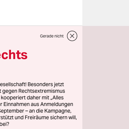
Gerade nicht
egierung
echts
ionen Euro
nicht
m Ausland
esellschaft! Besonders jetzt
rt gegen Rechtsextremismus
z kooperiert daher mit „Alles
ller Einnahmen aus Anmeldungen
. September – an die Kampagne,
rstützt und Freiräume sichern will,
bei?