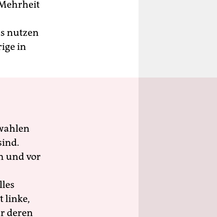
 Mehrheit
ns nutzen
ige in
wahlen
sind.
h und vor
lles
 linke,
ür deren