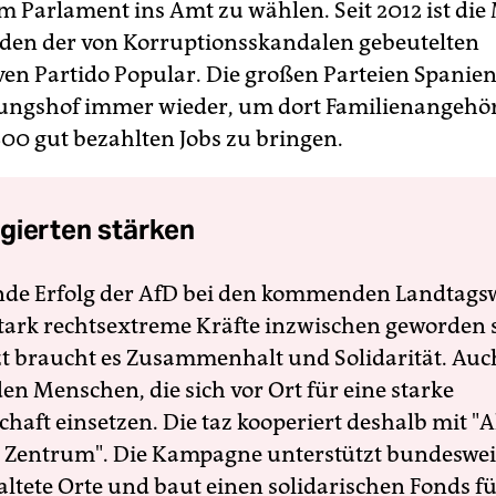
m Parlament ins Amt zu wählen. Seit 2012 ist die
nden der von Korruptionsskandalen gebeutelten
ven Partido Popular. Die großen Parteien Spanie
ngshof immer wieder, um dort Familienangehör
800 gut bezahlten Jobs zu bringen.
gierten stärken
nde Erfolg der AfD bei den kommenden Landtags
 stark rechtsextreme Kräfte inzwischen geworden 
zt braucht es Zusammenhalt und Solidarität. Auc
en Menschen, die sich vor Ort für eine starke
schaft einsetzen. Die taz kooperiert deshalb mit "A
 Zentrum". Die Kampagne unterstützt bundesweit
altete Orte und baut einen solidarischen Fonds f