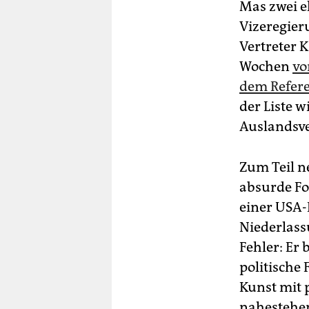
Mas zwei e
Vizeregier
Vertreter 
Wochen
vo
dem Refer
der Liste w
Auslandsve
Zum Teil n
absurde Fo
einer USA-
Niederlass
Fehler: Er
politische
Kunst mit 
nahestehen