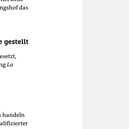
ungshof das
 gestellt
setzt,
ung
La
s handeln
lifizierter