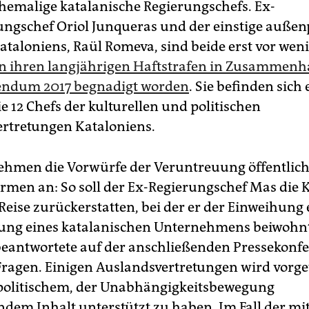
hemalige katalanische Regierungschefs. Ex-
ungschef Oriol Junqueras und der einstige außenp
Kataloniens, Raül Romeva, sind beide erst vor wen
n ihren langjährigen Haftstrafen in Zusammenh
endum 2017 begnadigt worden
. Sie befinden sich
ie 12 Chefs der kulturellen und politischen
rtretungen Kataloniens.
ehmen die Vorwürfe der Veruntreuung öffentlich
rmen an: So soll der Ex-Regierungschef Mas die 
Reise zurückerstatten, bei der er der Einweihung 
ung eines katalanischen Unternehmens beiwohnt
 beantwortete auf der anschließenden Pressekonf
 Fragen. Einigen Auslandsvertretungen wird vorg
politischem, der Unabhängigkeitsbewegung
dem Inhalt unterstützt zu haben. Im Fall der mit