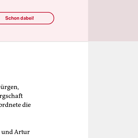
Schon dabei!
bürgen,
ürgschaft
ordnete die
t und Artur