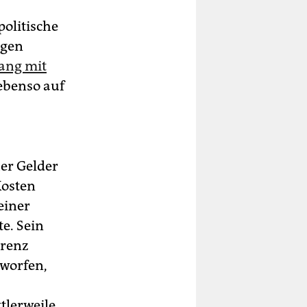
olitische
igen
ang mit
 ebenso auf
er Gelder
Kosten
einer
e. Sein
erenz
eworfen,
tlerweile