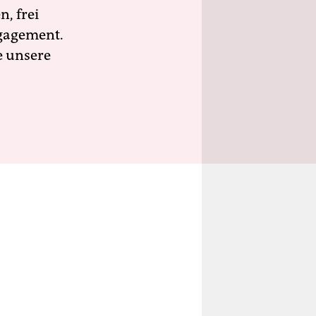
n, frei
ngagement.
e unsere