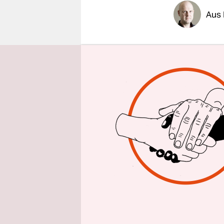
epaper login
Aus 
Der spanis
Beschlagn
hochrangig
begonnen. 
aufbringen
legale pol
für die Un
Unabhängi