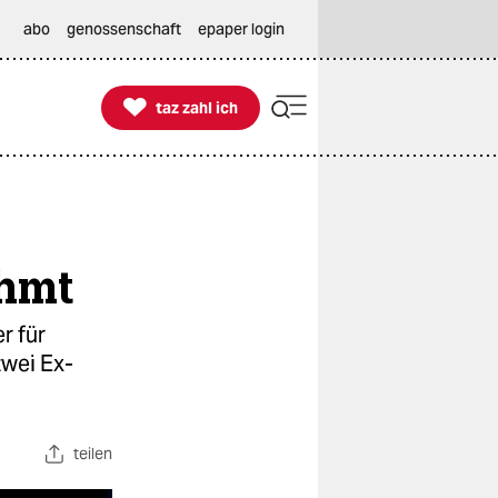
abo
genossenschaft
epaper login

taz zahl ich
taz zahl ich
ahmt
r für
zwei Ex-
teilen