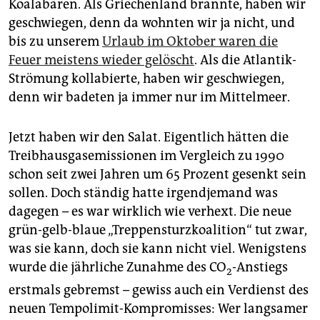
epaper login
Koalabären. Als Griechenland brannte, haben wir
geschwiegen, denn da wohnten wir ja nicht, und
bis zu unserem
Urlaub im Oktober waren die
Feuer meistens wieder gelöscht
. Als die Atlantik-
Strömung kollabierte, haben wir geschwiegen,
denn wir badeten ja immer nur im Mittelmeer.
Jetzt haben wir den Salat. Eigentlich hätten die
Treibhausgasemissionen im Vergleich zu 1990
schon seit zwei Jahren um 65 Prozent gesenkt sein
sollen. Doch ständig hatte irgendjemand was
dagegen – es war wirklich wie verhext. Die neue
grün-gelb-blaue „Treppensturzkoalition“ tut zwar,
was sie kann, doch sie kann nicht viel. Wenigstens
wurde die jährliche Zunahme des CO
-Anstiegs
2
erstmals gebremst – gewiss auch ein Verdienst des
neuen Tempolimit-Kompromisses: Wer langsamer