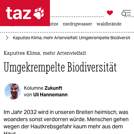

taz zahl ich
krieg in der ukraine
hitze
niedrigwasser
waldbrände

taz zahl ich
el
Kaputtes Klima, mehr Artenvielfalt: Umgekrempelte Biodiversität
taz zahl ich
themen
Kaputtes Klima, mehr Artenvielfalt
Umgekrempelte Biodiversität
politik
öko
Kolumne
Zukunft
gesellschaft
von
Uli Hannemann
kultur
Im Jahr 2032 wird in unseren Breiten heimisch, was
woanders sonst verdorren würde. Menschen gehen
sport
wegen der Hautkrebsgefahr kaum mehr aus dem
Haus.