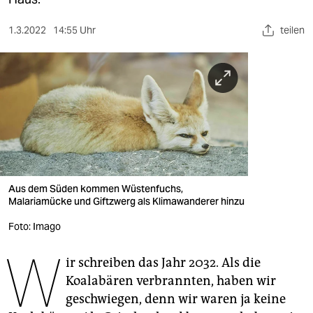
berlin
nord
1.3.2022
14:55 Uhr
teilen
wahrheit
verlag
verlag
veranstaltungen
shop
Aus dem Süden kommen Wüstenfuchs,
Malariamücke und Giftzwerg als Klimawanderer hinzu
fragen & hilfe
Foto: Imago
unterstützen
W
abo
ir schreiben das Jahr 2032. Als die
Koalabären verbrannten, haben wir
genossenschaft
geschwiegen, denn wir waren ja keine