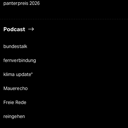
panterpreis 2026
Podcast
bundestalk
fernverbindung
klima update°
Mauerecho
Freie Rede
reingehen