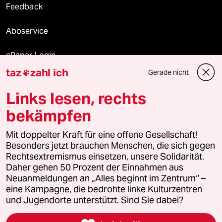
Feedback
Aboservice
ePaper Login
taz
zahl ich
Gerade nicht

Downloads für Abonnierende
Links lesen, rechts
bekämpfen
© 2026 taz Verlags und Vertriebs GmbH
Mit doppelter Kraft für eine offene Gesellschaft!
Alle Rechte vorbehalten. Bei rechtlichen Fragen oder für Genehmigungen
wenden Sie sich bitte an
lizenzen@taz.de
Besonders jetzt brauchen Menschen, die sich gegen
Rechtsextremismus einsetzen, unsere Solidarität.
Daher gehen 50 Prozent der Einnahmen aus
Feedback
Redaktionsstatut
Kommune-Richtlinien
KI-
Neuanmeldungen an „Alles beginnt im Zentrum“ –
eine Kampagne, die bedrohte linke Kulturzentren
Leitlinie
Informant
Datenschutz
Impressum
AGB
und Jugendorte unterstützt. Sind Sie dabei?
Seitenwende
Einwilligungen widerrufen (Ads)