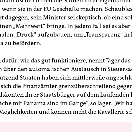
anamaische Firmen die Namen ihrer Eigentümer
, wenn sie in der EU Geschäfte machen. Schäuble
rt dagegen, sein Minister sei skeptisch, ob eine so
nen „Mehrwert“ bringe. In jedem Fall sei es aber 
nalen „Druck“ aufzubauen, um „Transparenz“ in
 zu befördern.
l dafür, wie das gut funktioniere, nennt Jäger das
über den automatischen Austausch in Steuersa
tzend Staaten haben sich mittlerweile angeschl
n sich die Finanzämter grenzüberschreitend gegen
dskonten ihrer Staatsbürger auf dem Laufenden 
äche mit Panama sind im Gange“, so Jäger. „Wir h
Möglichkeiten und können nicht die Kavallerie sc