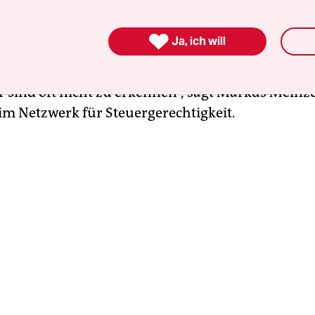
hrer und Gesellschafter sind. Anders ist die Lage
llschaften. Denn wem die AG gehört, steht nicht 

Ja, ich will
ister. „Bei deutschen Aktiengesellschaften beste
ich dasselbe Problem wie bei Firmen in Panama:
 sind oft nicht zu erkennen“, sagt Markus Meinze
eim Netzwerk für Steuergerechtigkeit.