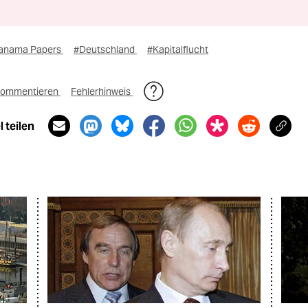
anama Papers
#Deutschland
#Kapitalflucht
ommentieren
Fehlerhinweis
 teilen