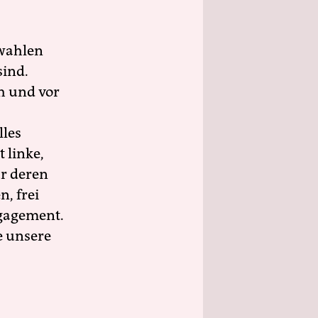
wahlen
sind.
h und vor
lles
 linke,
ür deren
n, frei
ngagement.
e unsere