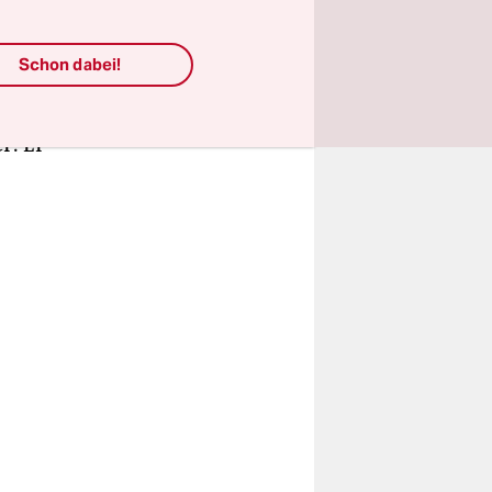
 bei
im
Schon dabei!
ht
 Die
r. Er