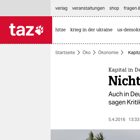
hautnavigation anspringen
hauptinhalt anspringen
footer anspringen
verlag
veranstaltungen
shop
fragen &
hitze
krieg in der ukraine
us-demokr

taz zahl ich
taz zahl ich
Startseite
Öko
Ökonomie
Kapit
themen
politik
Kapital in 
Nich
öko
Auch in De
gesellschaft
sagen Krit
kultur
5.4.2016
13:33
sport