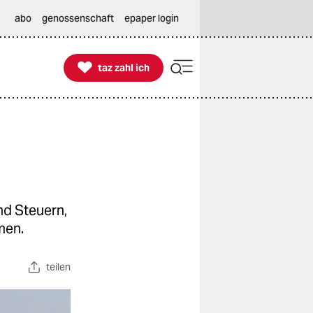
abo
genossenschaft
epaper login

taz zahl ich
taz zahl ich
nd Steuern,
men.
teilen