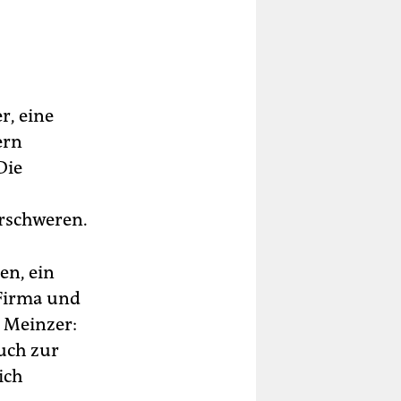
r, eine
ern
Die
rschweren.
en, ein
 Firma und
. Meinzer:
uch zur
ich