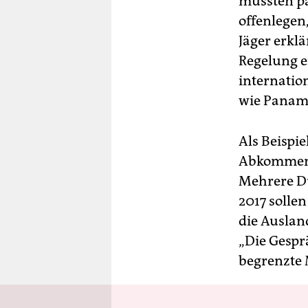
müssten p
offenlegen
Jäger erklä
Regelung ei
internatio
wie Panama
Als Beispie
Abkommen 
Mehrere Du
2017 solle
die Auslan
„Die Gespr
begrenzte 