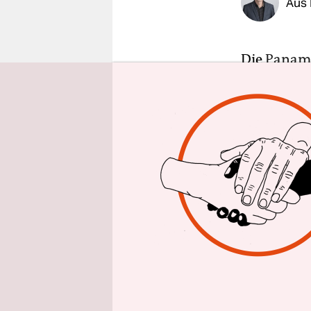
Aus 
epaper login
Die
Panama
vornehmlic
vergangene
Verschleie
Sprecher v
Montag. Kr
Schick seh
bei Kapita
Sind anony
hierzuland
gründen wi
GmbHs ist d