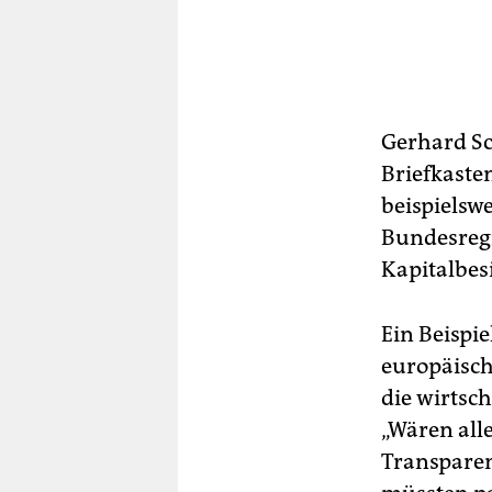
Gerhard Sc
Briefkaste
beispielswe
Bundesreg
Kapitalbes
Ein Beispi
europäisch
die wirtsc
„Wären all
Transparen