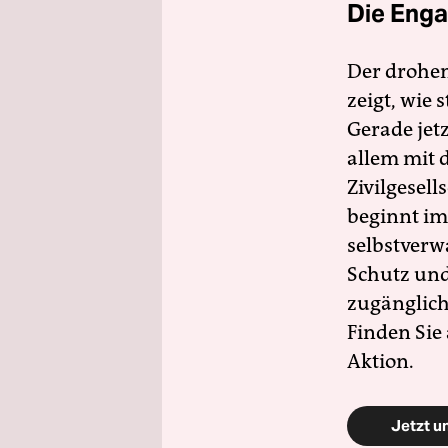
Die Enga
Der drohe
zeigt, wie
Gerade jet
allem mit d
Zivilgesell
beginnt im
selbstverw
Schutz und 
zugänglich
Finden Sie
Aktion.
Jetzt u