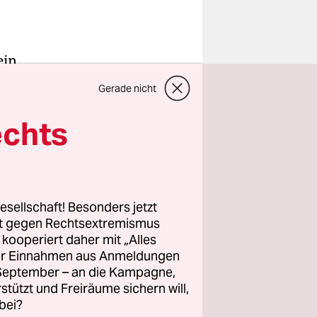
ein
 in den
Gerade nicht
 und
tin Jäger,
echts
DU), am
rhard
Transparenz
esellschaft! Besonders jetzt
rt gegen Rechtsextremismus
z kooperiert daher mit „Alles
er
ller Einnahmen aus Anmeldungen
ellschaft –
. September – an die Kampagne,
n. Bei
rstützt und Freiräume sichern will,
bei?