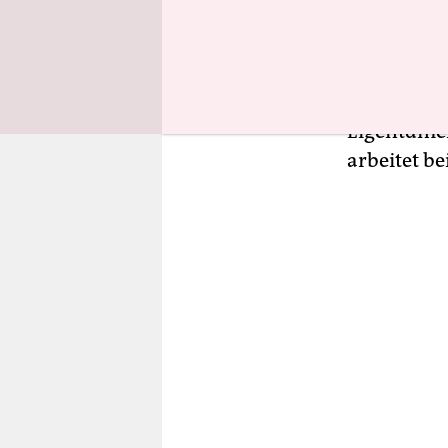
Geschäftsfü
Aktiengese
Handelsreg
grundsätzl
Eigentümer
arbeitet b