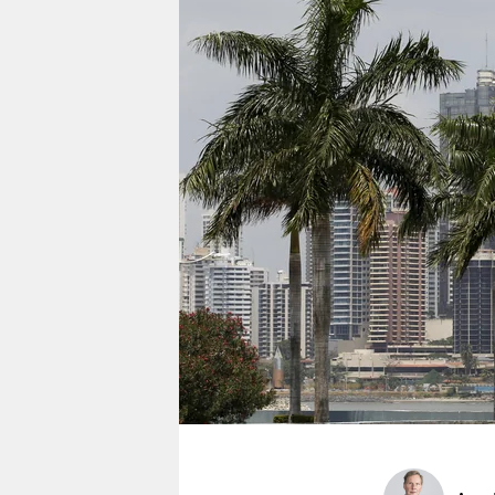
berlin
nord
wahrheit
verlag
verlag
veranstaltungen
shop
fragen & hilfe
unterstützen
abo
genossenschaft