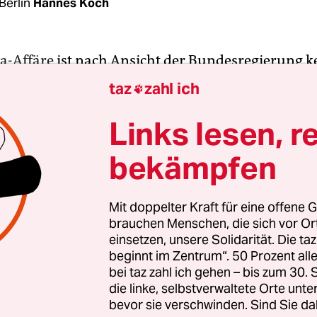
Berlin
Hannes Koch
-Affäre
ist nach Ansicht der Bundesregierung k
h deutsches und europäisches Problem. Hier sei
taz
zahl ich

n Jahren schon viel gegen Steuerhinterziehung
rung von Kapital unternommen worden, sagte Mar
Links lesen, r
on Bundesfinanzminister Wolfgang Schäuble (C
bekämpfen
itiker wie der grüne Bundestagsabgeordnete Ge
en das freilich anders: Sie werfen Schäuble vor, 
l und Steuern auch in Europa zu behindern.
Mit doppelter Kraft für eine offene G
brauchen Menschen, die sich vor O
einsetzen, unsere Solidarität. Die ta
me Firmen auch in Deutschland ein Problem? W
beginnt im Zentrum“. 50 Prozent a
e eine Kapitalgesellschaft – GmbH oder Aktienges
bei taz zahl ich gehen – bis zum 30
ll, muss diese im Handelsregister eintragen lasse
die linke, selbstverwaltete Orte unte
bevor sie verschwinden. Sind Sie da
eshalb für die Öffentlichkeit ersichtlich, wer