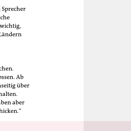
s Sprecher
lche
wichtig,
 Ländern
chen.
ossen. Ab
seitig über
halten.
aben aber
hicken.“