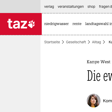
hautnavigation anspringen
hauptinhalt anspringen
footer anspringen
verlag
veranstaltungen
shop
fragen &
niedrigwasser
rente
landtagswahl i

taz zahl ich
taz zahl ich
Startseite
Gesellschaft
Alltag
K
themen
politik
Kanye West
öko
Die e
gesellschaft
kultur
Kom
sport