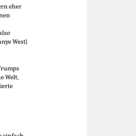
ern eher
inen
also
anye West)
 Trumps
e Welt,
ierte
e einfach