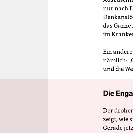
nur nach 
Denkanstöß
das Ganze 
im Kranken
Ein andere
nämlich: „
und die Wel
Die Enga
Der drohe
zeigt, wie
Gerade jet