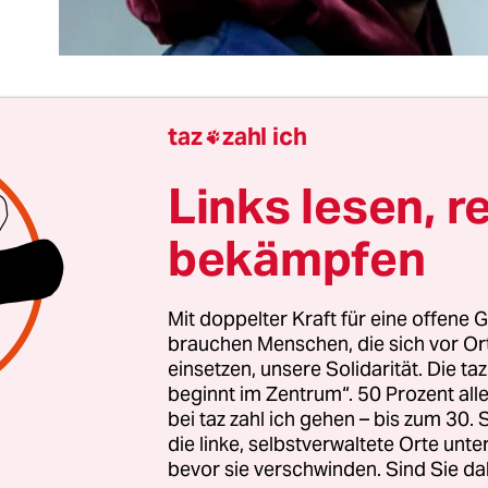
taz
zahl ich

, es ist sicher nicht einfach, „Gott“ zu sein. Oder 
Links lesen, r
ve Jobs“. Oder einen Verstand zu haben, in dem e
e in einer Hermès-Fabrik. Der Scheiß ist echt“ (Zi
bekämpfen
 über Kanye West).
Mit doppelter Kraft für eine offene G
igen Chicagoer Rapper und Adidas-Designer ge
brauchen Menschen, die sich vor O
ichnungen seit über einer Dekade nicht aus, ja, d
einsetzen, unsere Solidarität. Die ta
st das, worum sich Kanye Wests Kunst im Grunde
beginnt im Zentrum“. 50 Prozent a
bei taz zahl ich gehen – bis zum 30
die linke, selbstverwaltete Orte unte
bevor sie verschwinden. Sind Sie da