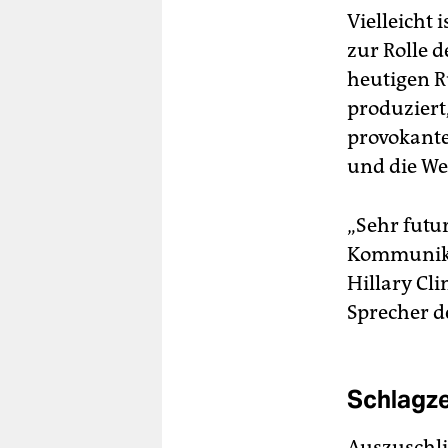
Vielleicht 
zur Rolle 
heutigen R
produziert
provokante
und die We
„Sehr futu
Kommunikat
Hillary Cli
Sprecher d
Schlagz
Auszuschli