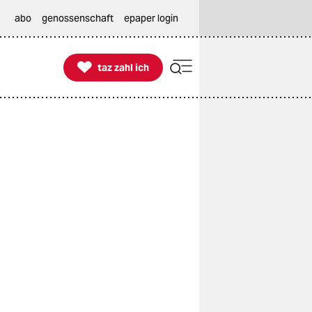
abo
genossenschaft
epaper login

taz zahl ich
taz zahl ich