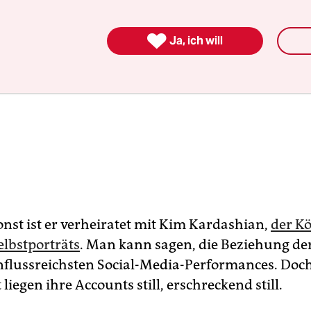

Ja, ich will
nst ist er verheiratet mit Kim Kardashian,
der Kö
elbstporträts
. Man kann sagen, die Beziehung der
influssreichsten Social-Media-Performances. Doch
t liegen ihre Accounts still, erschreckend still.