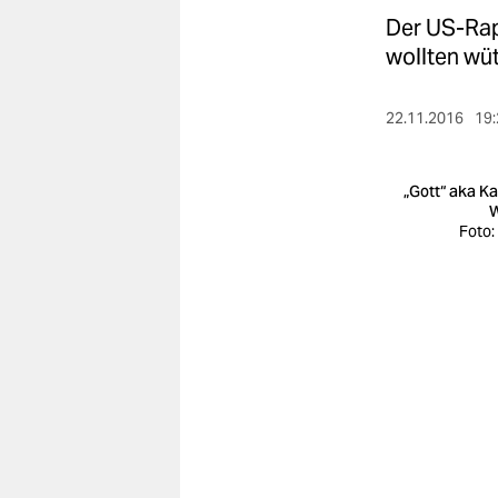
berlin
Der US-Rapp
nord
wollten wü
wahrheit
22.11.2016
19:
verlag
„Gott“ aka K
verlag
W
Foto:
veranstaltungen
shop
fragen & hilfe
unterstützen
abo
genossenschaft