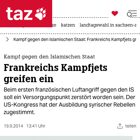

taz zahl ich
iran-krieg
ceuta
hitze
katzen
landtagswahl in sachsen-an

taz zahl ich
en
Kampf gegen den Islamischen Staat: Frankreichs Kampfjets grei
taz zahl ich
themen
Kampf gegen den Islamischen Staat
Frankreichs Kampfjets
politik
greifen ein
öko
Beim ersten französischen Luftangriff gegen den IS
soll ein Versorgungspunkt zerstört worden sein. Der
gesellschaft
US-Kongress hat der Ausbildung syrischer Rebellen
zugestimmt.
kultur
sport
19.9.2014
13:41 Uhr
teilen