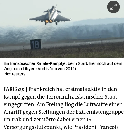
berlin
nord
wahrheit
verlag
verlag
veranstaltungen
Ein französischer Rafale-Kampfjet beim Start, hier noch auf dem
Weg nach Libyen (Archivfoto von 2011)
shop
Bild: reuters
fragen & hilfe
PARIS
ap
| Frankreich hat erstmals aktiv in den
Kampf gegen die Terrormiliz Islamischer Staat
unterstützen
eingegriffen. Am Freitag flog die Luftwaffe einen
abo
Angriff gegen Stellungen der Extremistengruppe
im Irak und zerstörte dabei einen IS-
genossenschaft
Versorgungsstützpunkt, wie Präsident François