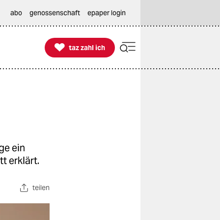
abo
genossenschaft
epaper login

taz zahl ich
taz zahl ich
ge ein
t erklärt.
teilen