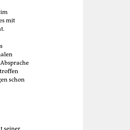
 im
es mit
t.
s
nalen
e Absprache
troffen
gen schon
t seiner