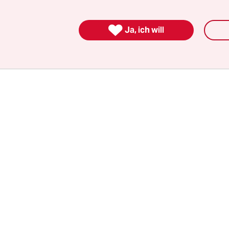
ter übernahm, weil er ein derartiges politisches
cht nicht zum Gegner haben wollte.

Ja, ich will