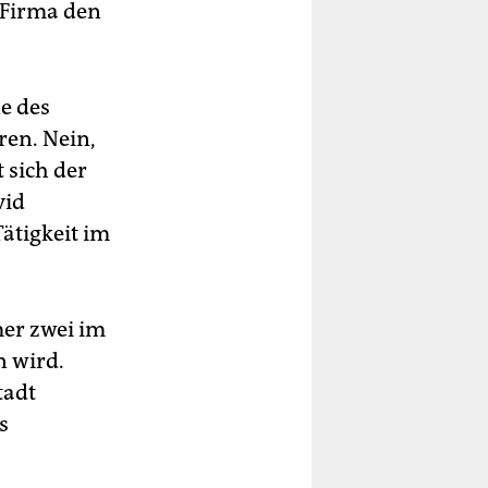
 Firma den
e des
ren. Nein,
 sich der
vid
ätigkeit im
mer zwei im
n wird.
tadt
s