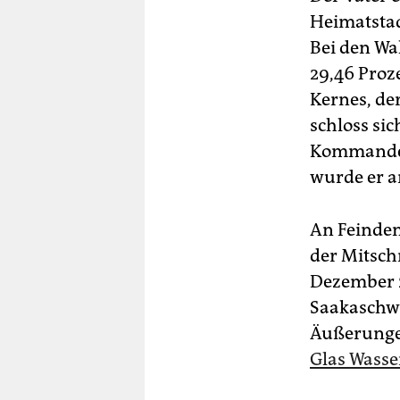
Heimatstad
Bei den Wa
29,46 Proz
Kernes, de
schloss si
Kommandeur
wurde er a
An Feinden
der Mitschn
Dezember 2
Saakaschwi
Äußerunge
Glas Wasse