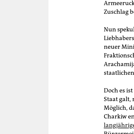
Armeerucks
Zuschlag 
Nun spekul
Liebhabers
neuer Mini
Fraktionsc
Arachamija
staatlichen
Doch es is
Staat galt,
Möglich, d
Charkiw en
langjährig
Bürgermeis