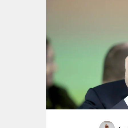
berlin
nord
wahrheit
verlag
verlag
veranstaltungen
shop
fragen & hilfe
unterstützen
abo
genossenschaft