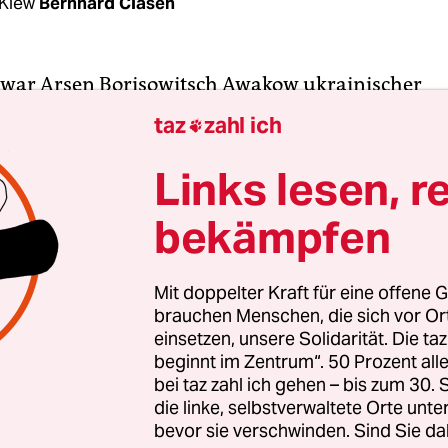
Kiew
Bernhard Clasen
 war Arsen Borisowitsch Awakow ukrainischer
ter. Niemand hatte in der Zeit nach der Maidan-
taz
zahl ich

Ministeramt in der Ukraine inne wie er. Doch am 
bei. Ohne auf die Gründe seiner Entscheidung ei
Links lesen, r
 seinen Rücktritt, fügte der Erklärung noch ein
bekämpfen
tliches „Ich habe die Ehre“ hinzu.
ein Geheimnis, wie der 1964 im aserbaidschanisc
Mit doppelter Kraft für eine offene G
brauchen Menschen, die sich vor O
rmenier es geschafft hatte, alle Regierungsumbi
einsetzen, unsere Solidarität. Die ta
e zu überleben. Rechtzeitig hatte er Anfang 2019 
beginnt im Zentrum“. 50 Prozent a
tro Poroschenko nicht mehr zu einer zweiten Amt
bei taz zahl ich gehen – bis zum 30
ürde. Er diente sich
Wolodimir Selenski
an. Nicht
die linke, selbstverwaltete Orte unte
bevor sie verschwinden. Sind Sie da
eßen, dass Selenski Awakow nur deswegen als