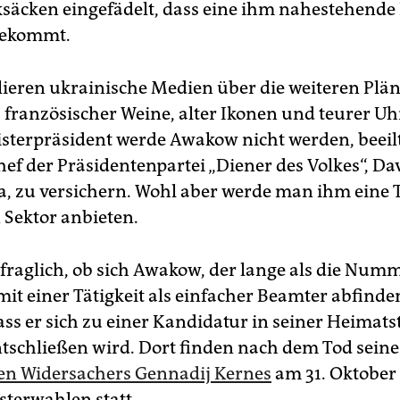
äcken eingefädelt, dass eine ihm nahestehende
bekommt.
ieren ukrainische Medien über die weiteren Plän
 französischer Weine, alter Ikonen und teurer Uh
sterpräsident werde Awakow nicht werden, beeilt
hef der Präsidentenpartei „Diener des Volkes“, Da
, zu versichern. Wohl aber werde man ihm eine T
 Sektor anbieten.
t fraglich, ob sich Awakow, der lange als die Num
 mit einer Tätigkeit als einfacher Beamter abfinde
ass er sich zu einer Kandidatur in seiner Heimats
tschließen wird. Dort finden nach dem Tod seine
en Widersachers Gennadij Kernes
am 31. Oktober
terwahlen statt.