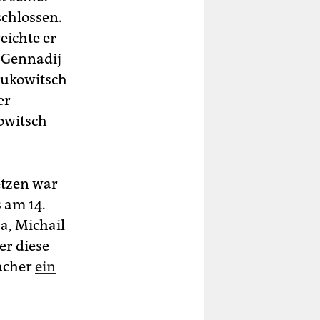
schlossen.
eichte er
 Gennadij
anukowitsch
er
owitsch
etzen war
 am 14.
a, Michail
er diese
acher
ein