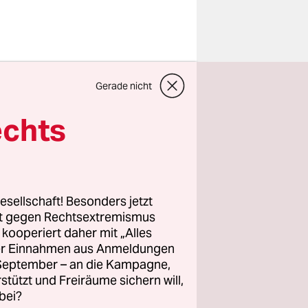
Revolte so
Gerade nicht
Dienstag
nzugehen,
echts
hen Baku
esellschaft! Besonders jetzt
rt gegen Rechtsextremismus
ldungen in
z kooperiert daher mit „Alles
erkannt,
ller Einnahmen aus Anmeldungen
speriode
. September – an die Kampagne,
rstützt und Freiräume sichern will,
bei?