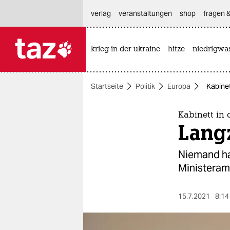
hautnavigation anspringen
hauptinhalt anspringen
footer anspringen
verlag
veranstaltungen
shop
fragen &
krieg in der ukraine
hitze
niedrigwa

taz zahl ich
taz zahl ich
Startseite
Politik
Europa
Kabinet
themen
politik
Kabinett in 
Langz
öko
Niemand ha
gesellschaft
Ministeramt
kultur
15.7.2021
8:14
sport