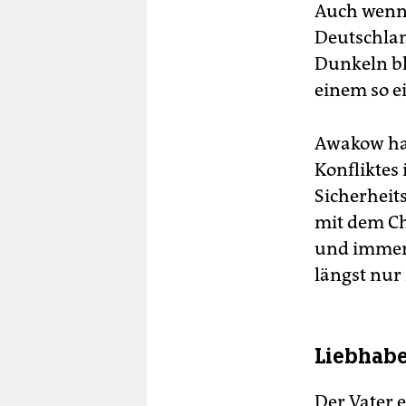
Auch wenn 
Deutschlan
Dunkeln ble
einem so e
Awakow hat
Konfliktes
Sicherheit
mit dem Ch
und immer 
längst nur
Liebhabe
Der Vater e