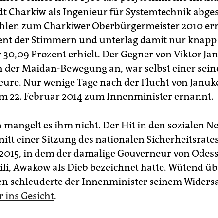
t Charkiw als Ingenieur für Systemtechnik abge
hlen zum Charkiwer Oberbürgermeister 2010 err
ent der Stimmern und unterlag damit nur knapp
r 30,09 Prozent erhielt. Der Gegner von Viktor J
ch der Maidan-Bewegung an, war selbst einer sein
e. Nur wenige Tage nach der Flucht von Januk
m 22. Februar 2014 zum Innenminister ernannt.
 mangelt es ihm nicht. Der Hit in den sozialen N
itt einer Sitzung des nationalen Sicherheitsrates
015, in dem der damalige Gouverneur von Odess
li, Awakow als Dieb bezeichnet hatte. Wütend üb
n schleuderte der Innenminister seinem Widers
r ins Gesicht
.