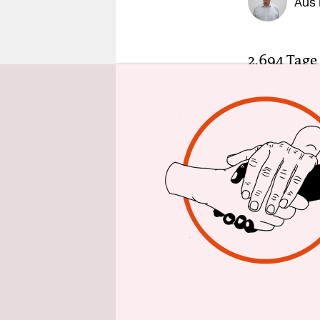
Aus 
epaper login
2.694 Tage
Innenminis
lange ein 
war es vor
erklärte er
handschrif
Es bleibt 
geborene A
der Ukrain
dass es Pe
schaffen w
auszuschli