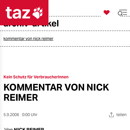

taz zahl ich
archiv-artikel

taz zahl ich
taz zahl ich
kommentar von nick reimer
themen
politik
Kein Schutz für VerbraucherInnen
öko
KOMMENTAR VON NICK
gesellschaft
REIMER
kultur
5.9.2006
0:00 Uhr
teilen
sport
Von
NICK REIMER