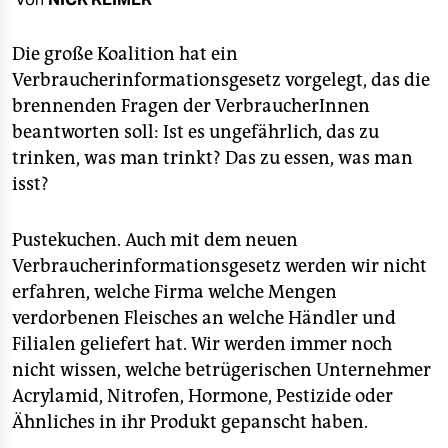
berlin
nord
Die große Koalition hat ein
Verbraucherinformationsgesetz vorgelegt, das die
wahrheit
brennenden Fragen der VerbraucherInnen
beantworten soll: Ist es ungefährlich, das zu
verlag
trinken, was man trinkt? Das zu essen, was man
verlag
isst?
veranstaltungen
Pustekuchen. Auch mit dem neuen
shop
Verbraucherinformationsgesetz werden wir nicht
erfahren, welche Firma welche Mengen
fragen & hilfe
verdorbenen Fleisches an welche Händler und
unterstützen
Filialen geliefert hat. Wir werden immer noch
nicht wissen, welche betrügerischen Unternehmer
abo
Acrylamid, Nitrofen, Hormone, Pestizide oder
genossenschaft
Ähnliches in ihr Produkt gepanscht haben.