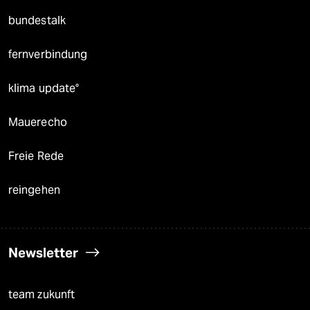
bundestalk
fernverbindung
klima update°
Mauerecho
Freie Rede
reingehen
Newsletter
team zukunft