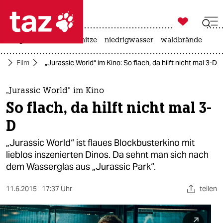

taz zahl ich
krieg in der ukraine
hitze
niedrigwasser
waldbrände

taz zahl ich
ur
Film
„Jurassic World“ im Kino: So flach, da hilft nicht mal 3-D
taz zahl ich
themen
„Jurassic World“ im Kino
So flach, da hilft nicht mal 3-
politik
D
öko
„Jurassic World“ ist flaues Blockbusterkino mit
lieblos inszenierten Dinos. Da sehnt man sich nach
gesellschaft
dem Wasserglas aus „Jurassic Park“.
kultur
11.6.2015
17:37 Uhr
teilen
sport