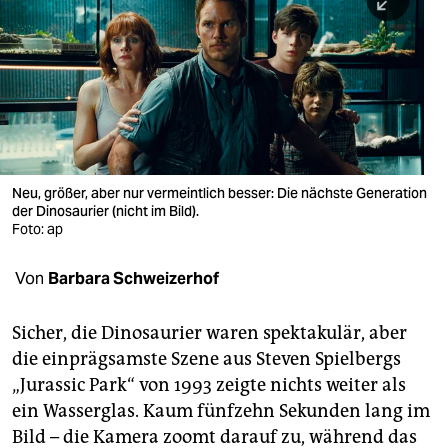
berlin
nord
wahrheit
verlag
verlag
Neu, größer, aber nur vermeintlich besser: Die nächste Generation
der Dinosaurier (nicht im Bild).
veranstaltungen
Foto: ap
shop
Von
Barbara Schweizerhof
fragen & hilfe
unterstützen
Sicher, die Dinosaurier waren spektakulär, aber
die einprägsamste Szene aus Steven Spielbergs
abo
„Jurassic Park“ von 1993 zeigte nichts weiter als
ein Wasserglas. Kaum fünfzehn Sekunden lang im
genossenschaft
Bild – die Kamera zoomt darauf zu, während das