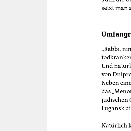
setzt man a
Umfangr
„Rabbi, ni
todkranken
Und natürl
von Dnipro
Neben ein
das „Menor
jüdischen
Lugansk di
Natürlich 