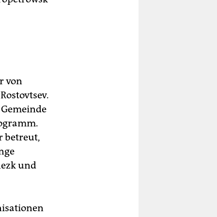
r von
Rostovtsev.
e Gemeinde
Programm.
 betreut,
inge
nezk und
nisationen