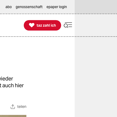
abo
genossenschaft
epaper login

taz zahl ich
taz zahl ich
wieder
 auch hier
teilen