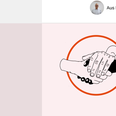
epaper login
Aus 
„Ich kenne
gegessen, 
können“, sa
Infrastruk
brauchen.“
„Menorah“,
wird nun st
Milchprod
Oleg Rosto
Dnipropetr
drittgrößte