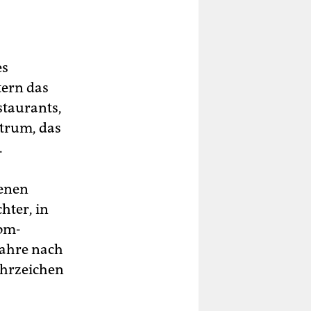
es
ern das
staurants,
ntrum, das
.
tenen
hter, in
lom-
Jahre nach
ahrzeichen