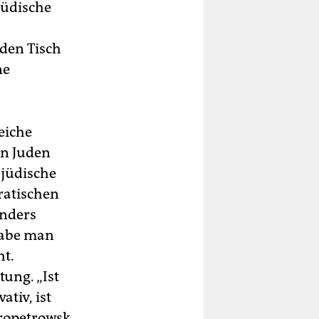
jüdische
 den Tisch
ne
eiche
en Juden
 jüdische
ratischen
anders
habe man
ht.
ung. „Ist
ativ, ist
propetrowsk