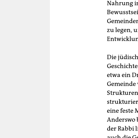
Nahrung in
Bewusstsein
Gemeindemi
zu legen, 
Entwicklun
Die jüdisc
Geschichte
etwa ein Dr
Gemeinde v
Strukturen 
strukturie
eine feste 
Anderswo b
der Rabbi l
auch die G