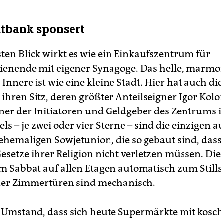
atbank sponsert
sten Blick wirkt es wie ein Einkaufszentrum für
ienende mit eigener Synagoge. Das helle, marmor
 Innere ist wie eine kleine Stadt. Hier hat auch di
ihren Sitz, deren größter Anteilseigner Igor Kol
ner der Initiatoren und Geldgeber des Zentrums i
ls – je zwei oder vier Sterne – sind die einzigen 
 ehemaligen Sowjetunion, die so gebaut sind, das
Gesetze ihrer Religion nicht verletzen müssen. Di
Sabbat auf allen Etagen automatisch zum Stills
der Zimmertüren sind mechanisch.
r Umstand, dass sich heute Supermärkte mit kosc