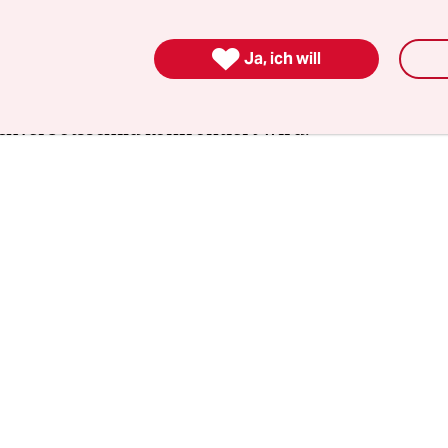
artner für sich einzunehmen, er nimmt seinen G
gang durch das Kulturzentrum. Misserfolg, so sc

Ja, ich will
n in der Werbebranche tätigen bärtigen Unterneh
ort. Nervös wird er nur, wenn er auf jeder Etage 
hverbotsschild konfrontiert wird.