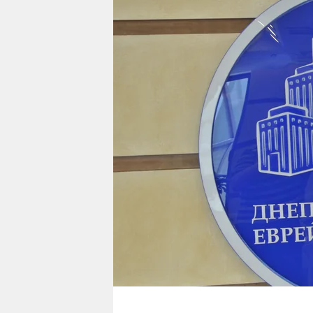
berlin
nord
wahrheit
verlag
verlag
veranstaltungen
shop
fragen & hilfe
unterstützen
abo
genossenschaft