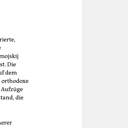
ierte,
e
omojskij
st. Die
auf dem
s orthodoxe
e Aufzüge
tand, die
herer