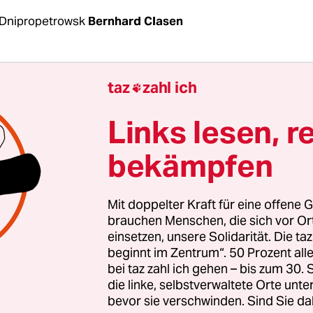
Dnipropetrowsk
Bernhard Clasen
 Juden hier, die haben zwanzig Jahre lang kein Fl
taz
zahl ich

weil sie nicht wussten, wo sie koscheres Fleisch
gt Oleg Rostovtsev. „Nun gibt es wieder die gesa
Links lesen, r
tur, die hier lebende Juden oder auch jüdische Gä
bekämpfen
 Er strahlt. In den verschiedenen Cafés und Rest
 dem jüdischen Kultur- und Gemeindezentrum de
rikt wieder darauf geachtet, dass Fleisch- und
Mit doppelter Kraft für eine offene G
ukte nicht zusammen angeboten werden.
brauchen Menschen, die sich vor O
einsetzen, unsere Solidarität. Die ta
beginnt im Zentrum“. 50 Prozent a
vtsev ist Mitglied im Vorstand der jüdischen Gem
bei taz zahl ich gehen – bis zum 30
owsk, der ostukrainischen Metropole und zuglei
die linke, selbstverwaltete Orte unte
bevor sie verschwinden. Sind Sie da
n Stadt des Landes. Der Mittvierziger weiß, seine