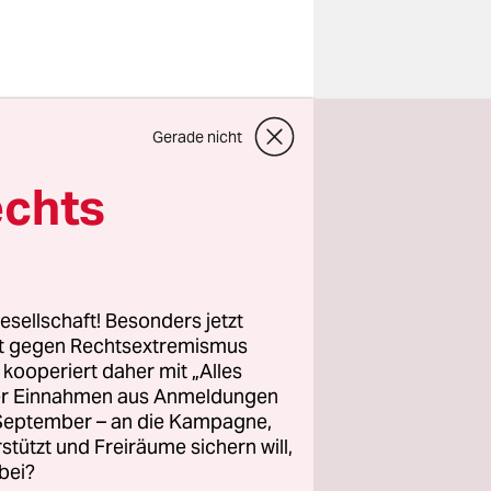
eisch
Gerade nicht
 bekommen
mte
echts
ste
aurants der
r Stadt,
esellschaft! Besonders jetzt
rt gegen Rechtsextremismus
z kooperiert daher mit „Alles
ller Einnahmen aus Anmeldungen
einde von
. September – an die Kampagne,
ch
rstützt und Freiräume sichern will,
bei?
n