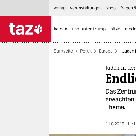
hautnavigation anspringen
hauptinhalt anspringen
footer anspringen
verlag
veranstaltungen
shop
fragen &
katzen
usa unter trump
hitze
nied

taz zahl ich
taz zahl ich
Startseite
Politik
Europa
Juden 
themen
politik
Juden in der
Endl
öko
Das Zentru
gesellschaft
erwachten 
Thema.
kultur
sport
11.8.2015
11:4