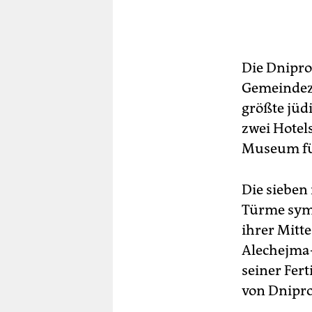
Die Dnipro
Gemeindez
größte jüd
zwei Hotels
Museum für
Die sieben
Türme symb
ihrer Mitte
Alechejma-
seiner Fer
von Dnipro