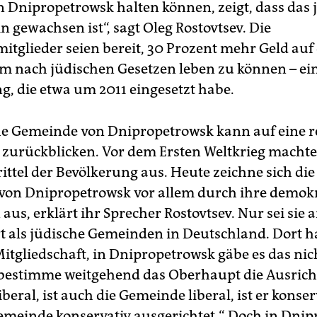
 Dnipropetrowsk halten können, zeigt, dass das 
 gewachsen ist“, sagt Oleg Rostovtsev. Die
tglieder seien bereit, 30 Prozent mehr Geld auf
um nach jüdischen Gesetzen leben zu können – ei
g, die etwa um 2011 eingesetzt habe.
he Gemeinde von Dnipropetrowsk kann auf eine r
 zurückblicken. Vor dem Ersten Weltkrieg macht
ittel der Bevölkerung aus. Heute zeichne sich die
on Dnipropetrowsk vor allem durch ihre demok
aus, erklärt ihr Sprecher Rostovtsev. Nur sei sie 
rt als jüdische Gemeinden in Deutschland. Dort 
Mitgliedschaft, in Dnipropetrowsk gäbe es das nic
estimme weitgehend das Oberhaupt die Ausricht
iberal, ist auch die Gemeinde liberal, ist er konserv
emeinde konservativ ausgerichtet.“ Doch in Dni