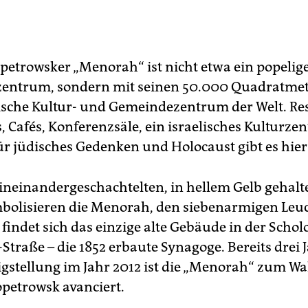
petrowsker „Menorah“ ist nicht etwa ein popelig
entrum, sondern mit seinen 50.000 Quadratmet
ische Kultur- und Gemeindezentrum der Welt. Re
, Cafés, Konferenzsäle, ein israelisches Kulturze
 jüdisches Gedenken und Holocaust gibt es hier
 ineinandergeschachtelten, in hellem Gelb gehal
olisieren die Menorah, den siebenarmigen Leuc
 findet sich das einzige alte Gebäude in der Scho
Straße – die 1852 erbaute Synagoge. Bereits drei 
tigstellung im Jahr 2012 ist die „Menorah“ zum W
petrowsk avanciert.