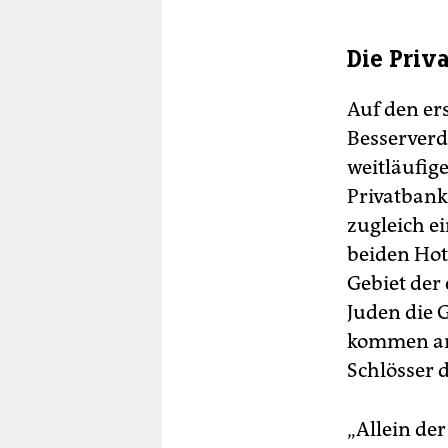
Die Priv
Auf den er
Besserverd
weitläufige
Privatbank 
zugleich ei
beiden Hote
Gebiet der
Juden die 
kommen am 
Schlösser 
„Allein de