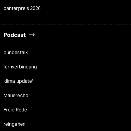
panterpreis 2026
Podcast
bundestalk
fernverbindung
klima update°
Mauerecho
Freie Rede
reingehen