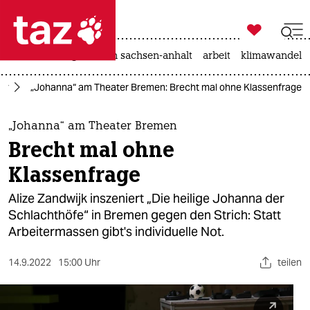

taz zahl ich
hitze
landtagswahl in sachsen-anhalt
arbeit
klimawandel

taz zahl ich
tur
„Johanna“ am Theater Bremen: Brecht mal ohne Klassenfrage
taz zahl ich
themen
„Johanna“ am Theater Bremen
Brecht mal ohne
politik
Klassenfrage
öko
Alize Zandwijk inszeniert „Die heilige Johanna der
Schlachthöfe“ in Bremen gegen den Strich: Statt
gesellschaft
Arbeitermassen gibt's individuelle Not.
kultur
14.9.2022
15:00 Uhr
teilen
sport