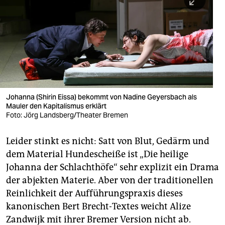
berlin
nord
wahrheit
verlag
verlag
Johanna (Shirin Eissa) bekommt von Nadine Geyersbach als
Mauler den Kapitalismus erklärt
veranstaltungen
Foto: Jörg Landsberg/Theater Bremen
shop
Leider stinkt es nicht: Satt von Blut, Gedärm und
fragen & hilfe
dem Material Hundescheiße ist „Die heilige
unterstützen
Johanna der Schlachthöfe“ sehr explizit ein Drama
der abjekten Materie. Aber von der traditionellen
abo
Reinlichkeit der Aufführungspraxis dieses
kanonischen Bert Brecht-Textes weicht Alize
genossenschaft
Zandwijk mit ihrer Bremer Version nicht ab.