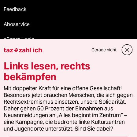
Feedback
Aboservice
ePaper Login
taz
zahl ich
Gerade nicht

Downloads für Abonnierende
Links lesen, rechts
bekämpfen
© 2026 taz Verlags und Vertriebs GmbH
Mit doppelter Kraft für eine offene Gesellschaft!
Alle Rechte vorbehalten. Bei rechtlichen Fragen oder für Genehmigungen
wenden Sie sich bitte an
lizenzen@taz.de
Besonders jetzt brauchen Menschen, die sich gegen
Rechtsextremismus einsetzen, unsere Solidarität.
Daher gehen 50 Prozent der Einnahmen aus
Feedback
Redaktionsstatut
Kommune-Richtlinien
KI-
Neuanmeldungen an „Alles beginnt im Zentrum“ –
eine Kampagne, die bedrohte linke Kulturzentren
Leitlinie
Informant
Datenschutz
Impressum
AGB
und Jugendorte unterstützt. Sind Sie dabei?