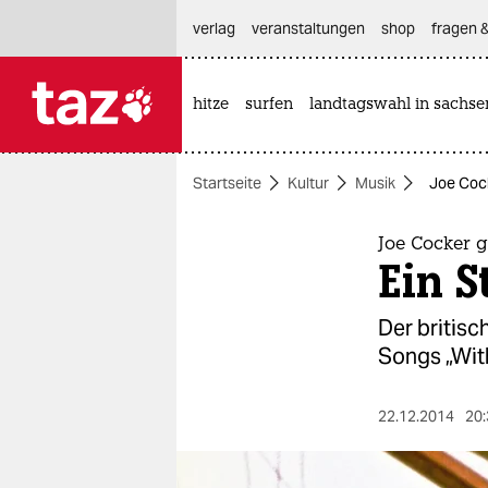
hautnavigation anspringen
hauptinhalt anspringen
footer anspringen
verlag
veranstaltungen
shop
fragen &
hitze
surfen
landtagswahl in sachse

taz zahl ich
taz zahl ich
Startseite
Kultur
Musik
Joe Cock
themen
politik
Joe Cocker 
Ein S
öko
Der britisc
gesellschaft
Songs „Wit
kultur
22.12.2014
20:
sport