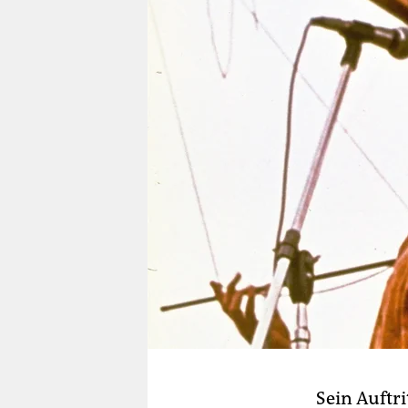
berlin
nord
wahrheit
verlag
verlag
veranstaltungen
shop
fragen & hilfe
unterstützen
abo
genossenschaft
Sein Auftri