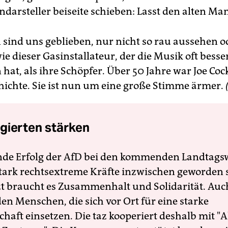
darsteller beiseite schieben: Lasst den alten Ma
n sind uns geblieben, nur nicht so rau aussehen o
e dieser Gasinstallateur, der die Musik oft besse
hat, als ihre Schöpfer. Über 50 Jahre war Joe Cock
ichte. Sie ist nun um eine große Stimme ärmer.
gierten stärken
nde Erfolg der AfD bei den kommenden Landtags
 stark rechtsextreme Kräfte inzwischen geworden 
zt braucht es Zusammenhalt und Solidarität. Auc
en Menschen, die sich vor Ort für eine starke
schaft einsetzen. Die taz kooperiert deshalb mit "A