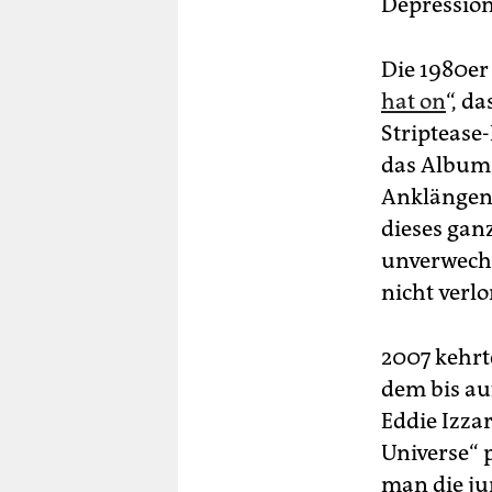
Depression
Die 1980er
hat on
“, d
Striptease
das Album 
Anklängen 
dieses gan
unverwechs
nicht verlo
2007 kehrt
dem bis au
Eddie Izza
Universe“ 
man die ju