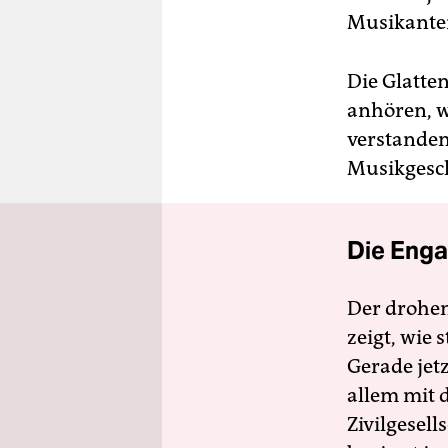
Musikanten
Die Glatte
anhören, wi
verstanden 
Musikgesch
Die Enga
Der drohe
zeigt, wie
Gerade jet
allem mit d
Zivilgesell