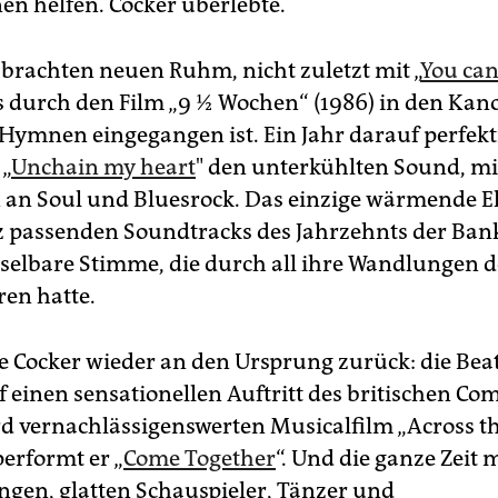
en helfen. Cocker überlebte.
 brachten neuen Ruhm, nicht zuletzt mit „
You can
as durch den Film „9 ½ Wochen“ (1986) in den Kan
-Hymnen eingegangen ist. Ein Jahr darauf perfekt
„
Unchain my heart
" den unterkühlten Sound, mi
an Soul und Bluesrock. Das einzige wärmende 
z passenden Soundtracks des Jahrzehnts der Bank
elbare Stimme, die durch all ihre Wandlungen d
ren hatte.
e Cocker wieder an den Ursprung zurück: die Beat
f einen sensationellen Auftritt des britischen Co
rd vernachlässigenswerten Musicalfilm „Across t
performt er „
Come Together
“. Und die ganze Zeit
ngen, glatten Schauspieler, Tänzer und