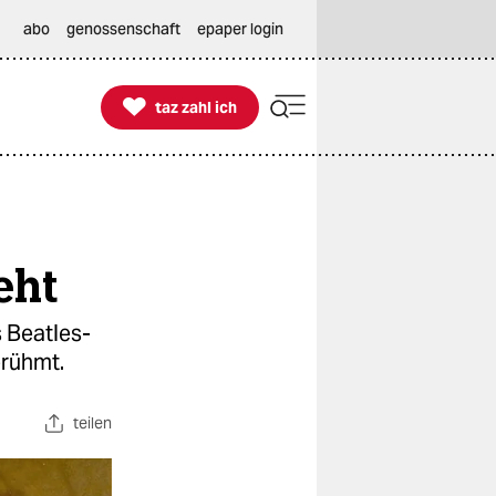
abo
genossenschaft
epaper login

taz zahl ich
taz zahl ich
eht
 Beatles-
erühmt.
teilen