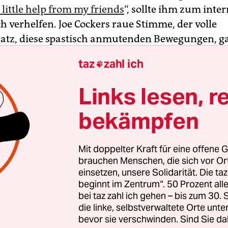
 little help from my friends
“, sollte ihm zum inte
 verhelfen. Joe Cockers raue Stimme, der volle
atz, diese spastisch anmutenden Bewegungen, 
k eine Größe und emotionale Tiefe, die das Origin
taz
zahl ich

te.
Links lesen, r
e Gasinstallateur, dessen rasender, später oft sa
bekämpfen
esang noch jedem durchgenudelten Cover ganz
es Leben einhauchen konnte, ist in der Nacht z
on 70 Jahren gestorben. Lungenkrebs hatte den mi
Mit doppelter Kraft für eine offene G
iner Ranch in Colorado lebenden Musiker endgül
brauchen Menschen, die sich vor O
n gebracht.
einsetzen, unsere Solidarität. Die ta
beginnt im Zentrum“. 50 Prozent a
bei taz zahl ich gehen – bis zum 30
die linke, selbstverwaltete Orte unte
bevor sie verschwinden. Sind Sie da