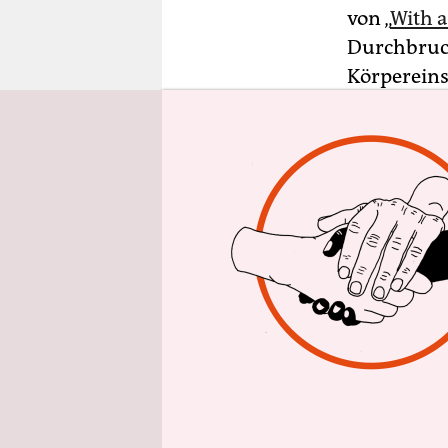
epaper login
von „
With a
Durchbruch
Körpereins
Beatlesstüc
nie erreich
Der gelernt
kratzige G
unerwartet
im Alter v
Frau auf e
Verstumme