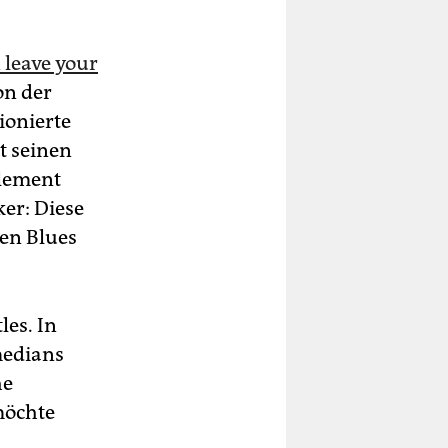
 leave your
on der
ionierte
t seinen
Element
er: Diese
en Blues
les. In
medians
he
 möchte