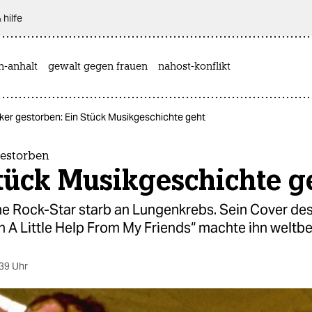
 hilfe
n-anhalt
gewalt gegen frauen
nahost-konflikt
er gestorben: Ein Stück Musikgeschichte geht
gestorben
tück Musikgeschichte g
he Rock-Star starb an Lungenkrebs. Sein Cover des
h A Little Help From My Friends“ machte ihn weltb
39 Uhr