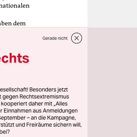
rnationalen
gaben dem
al selber
Gerade nicht
echts
nftmütig
um Montag
t seiner
esellschaft! Besonders jetzt
tig zum
rt gegen Rechtsextremismus
z kooperiert daher mit „Alles
ller Einnahmen aus Anmeldungen
. September – an die Kampagne,
rstützt und Freiräume sichern will,
bei?