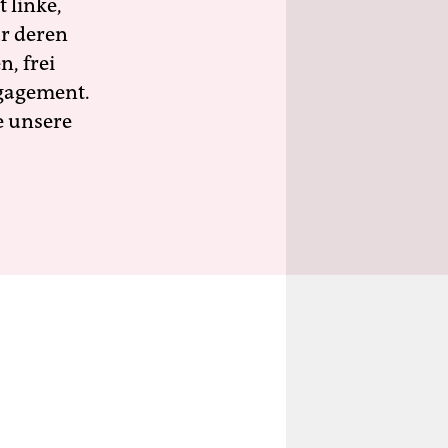
 linke,
ür deren
n, frei
ngagement.
e unsere