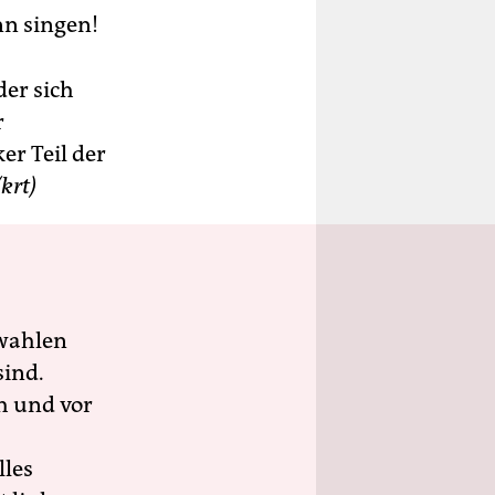
nn singen!
der sich
r
er Teil der
(krt)
wahlen
sind.
h und vor
lles