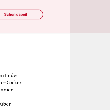
Schon dabei!
em Ende:
 – Cocker
 immer
 über