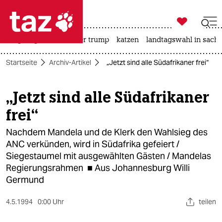

taz zahl ich
bergsteigen
usa unter trump
katzen
landtagswahl in sachs

taz zahl ich
Startseite
Archiv-Artikel
„Jetzt sind alle Südafrikaner frei“
taz zahl ich
themen
„Jetzt sind alle Südafrikaner
frei“
politik
Nachdem Mandela und de Klerk den Wahlsieg des
öko
ANC verkünden, wird in Südafrika gefeiert /
Siegestaumel mit ausgewählten Gästen / Mandelas
gesellschaft
Regierungsrahmen ■ Aus Johannesburg Willi
kultur
Germund
sport
4.5.1994
0:00 Uhr
teilen