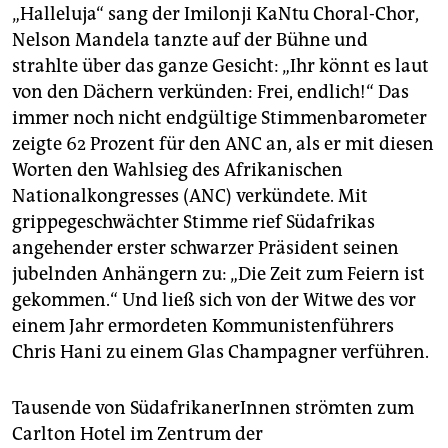
berlin
„Halleluja“ sang der Imilonji KaNtu Choral-Chor,
Nelson Mandela tanzte auf der Bühne und
nord
strahlte über das ganze Gesicht: „Ihr könnt es laut
wahrheit
von den Dächern verkünden: Frei, endlich!“ Das
immer noch nicht endgültige Stimmenbarometer
verlag
zeigte 62 Prozent für den ANC an, als er mit diesen
Worten den Wahlsieg des Afrikanischen
verlag
Nationalkongresses (ANC) verkündete. Mit
veranstaltungen
grippegeschwächter Stimme rief Südafrikas
angehender erster schwarzer Präsident seinen
shop
jubelnden Anhängern zu: „Die Zeit zum Feiern ist
fragen & hilfe
gekommen.“ Und ließ sich von der Witwe des vor
einem Jahr ermordeten Kommunistenführers
unterstützen
Chris Hani zu einem Glas Champagner verführen.
abo
Tausende von SüdafrikanerInnen strömten zum
genossenschaft
Carlton Hotel im Zentrum der