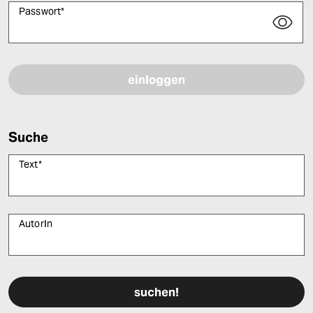
Passwort
*
Bitte füllen Sie alle Pflichtfelder (*) aus, um fortfahren zu können.
Suche
Text
*
AutorIn
Bitte füllen Sie alle Pflichtfelder (*) aus, um fortfahren zu können.