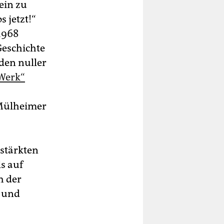
ein zu
 jetzt!“
1968
Geschichte
den nuller
Werk“
 Mülheimer
rstärkten
ls auf
h der
t und