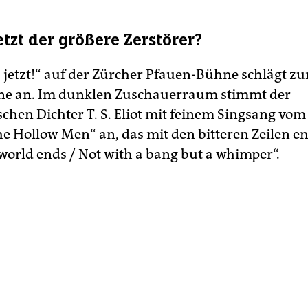
etzt der größere Zerstörer?
s jetzt!“ auf der Zürcher Pfauen-Bühne schlägt z
ne an. Im dunklen Zuschauerraum stimmt der
chen Dichter T. S. Eliot mit feinem Singsang vom
he Hollow Men“ an, das mit den bitteren Zeilen en
 world ends / Not with a bang but a whimper“.