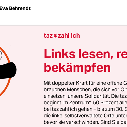
Eva Behrendt
4,5 Milliarden Jahren scheint die Sonne, und verm
taz
zahl ich

ch weitere 5 Milliarden Jahre tun. Gut möglich, da
dem die Sonne umkreisenden Planeten Erde inne
Links lesen, r
rstellbar langen Endlichkeit nur eine kleine Episo
bekämpfen
, aus Perspektive der Sonne, keine Rolle spielt, ob
 vorzeitigen Auslöschung dieses Lebens beiträgt
Mit doppelter Kraft für eine offene G
st Zeit? Etwas, das uns erst durch Kommen und 
brauchen Menschen, die sich vor O
einsetzen, unsere Solidarität. Die ta
sst wird, so
Elfriede Jelinek
in „Sonne/Luft“, zwei
beginnt im Zentrum“. 50 Prozent a
tgriechischer Philosophen inspirierten
bei taz zahl ich gehen – bis zum 30
sschleifenfolgen zu diesen Elementen, geschrieben
die linke, selbstverwaltete Orte unte
pektive. „Sonne“ ist ein Monolog des Himmelskör
bevor sie verschwinden. Sind Sie da