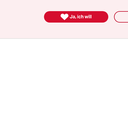
torin der Klimaangst ins Gesicht leuchtet: „Ich b
hen Bräune zu geben. Und danach Schwärze.“

Ja, ich will