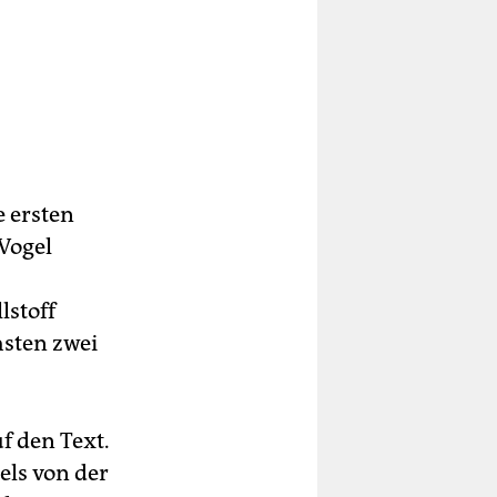
e ersten
Vogel
lstoff
hsten zwei
f den Text.
sels von der