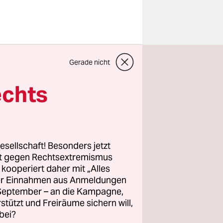
utlich wird
Gerade nicht
ss das
rhalb
echts
de ist,
 die Spezies
.
esellschaft! Besonders jetzt
Gehen der
rt gegen Rechtsextremismus
z kooperiert daher mit „Alles
 von der
ller Einnahmen aus Anmeldungen
. September – an die Kampagne,
 teils aus
rstützt und Freiräume sichern will,
pers, mit
bei?