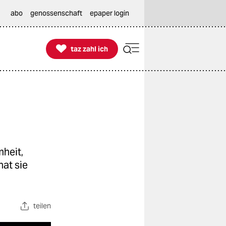
abo
genossenschaft
epaper login

taz zahl ich
taz zahl ich
mheit,
at sie
teilen