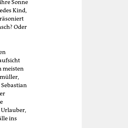
 ihre Sonne
Jedes Kind,
räsoniert
ensch? Oder
hen
aufsicht
m meisten
umüller,
 Sebastian
er
ie
 Urlauber,
lle ins