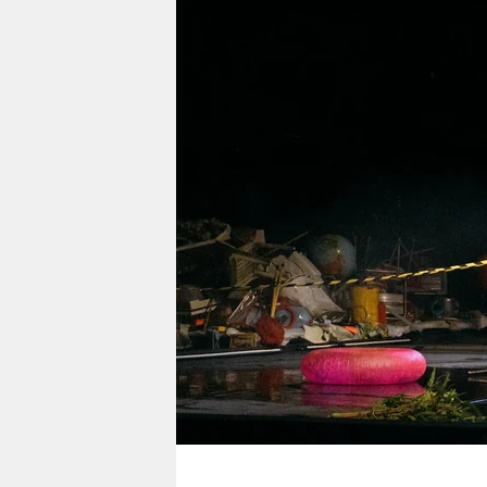
berlin
nord
wahrheit
verlag
verlag
veranstaltungen
shop
fragen & hilfe
unterstützen
abo
genossenschaft