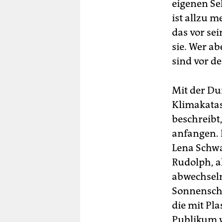
eigenen Se
ist allzu m
das vor se
sie. Wer ab
sind vor d
Mit der Du
Klimakatas
beschreibt
anfangen. D
Lena Schwa
Rudolph, a
abwechselnd
Sonnensche
die mit Pl
Publikum 