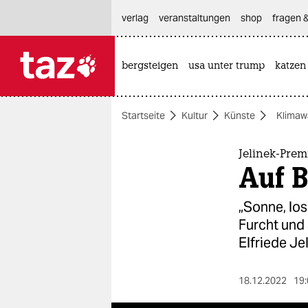
hautnavigation anspringen
hauptinhalt anspringen
footer anspringen
verlag
veranstaltungen
shop
fragen &
bergsteigen
usa unter trump
katzen

taz zahl ich
taz zahl ich
Startseite
Kultur
Künste
Klimaw
themen
politik
Jelinek-Prem
Auf B
öko
„Sonne, los
gesellschaft
Furcht und
Elfriede Je
kultur
sport
18.12.2022
19: