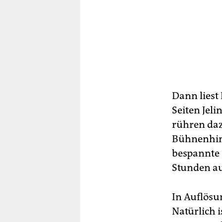
Dann liest
Seiten Jel
rühren daz
Bühnenhimm
bespannte 
Stunden au
In Auflösu
Natürlich i