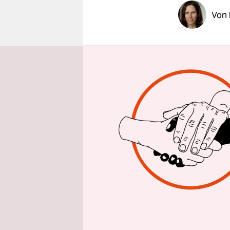
epaper login
Von
Seit rund 
sie dies no
Leben auf 
dieser unvo
und dass es
Mensch zur
Denn was i
Sonne bewu
Lektüre al
Reflektion
deren Pers