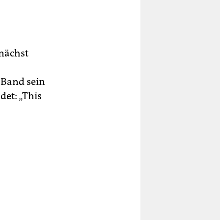
unächst
 Band sein
det: „This