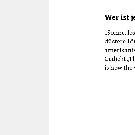
Wer ist j
„Sonne, lo
düstere Tö
amerikanis
Gedicht „T
is how the