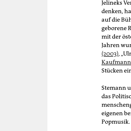
Jelineks V
denken, hat
auf die Bü
geborene R
mit der ös
Jahren wur
(2003)
, „U
Kaufmanns
Stücken ei
Stemann un
das Politis
menschenge
eigenen be
Popmusik.