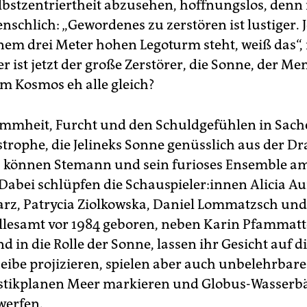
lbstzentriertheit abzusehen, hoffnungslos, denn
enschlich: „Gewordenes zu zerstören ist lustiger. 
inem drei Meter hohen Legoturm steht, weiß das“, 
er ist jetzt der große Zerstörer, die Sonne, der M
em Kosmos eh alle gleich?
mmheit, Furcht und den Schuldgefühlen in Sac
trophe, die Jelineks Sonne genüsslich aus der Dr
, können Stemann und sein furioses Ensemble a
abei schlüpfen die Schau­spie­le­r:in­nen Alicia A
rz, Patrycia Ziolkowska, Daniel Lommatzsch und
llesamt vor 1984 geboren, neben Karin Pfammatt
 in die Rolle der Sonne, lassen ihr Gesicht auf d
ibe projizieren, spielen aber auch unbelehrbare
astikplanen Meer markieren und Globus-Wasserbä
werfen.