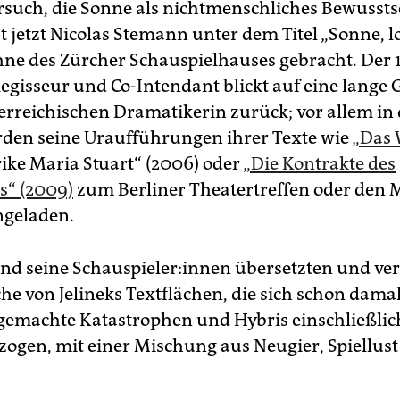
ersuch, die Sonne als nichtmenschliches Bewussts
 jetzt Nicolas Stemann unter dem Titel „Sonne, los
hne des Zürcher Schauspielhauses gebracht. Der 
egisseur und Co-Intendant blickt auf eine lange 
terreichischen Dramatikerin zurück; vor allem in 
den seine Uraufführungen ihrer Texte wie
„Das 
lrike Maria Stuart“ (2006) oder
„Die Kontrakte des
“ (2009)
zum Berliner Theatertreffen oder den
ngeladen.
d seine Schau­spie­le­r:in­nen übersetzten und ve
che von Jelineks Textflächen, die sich schon dama
machte Katastrophen und Hybris einschließlic
zogen, mit einer Mischung aus Neugier, Spiellus