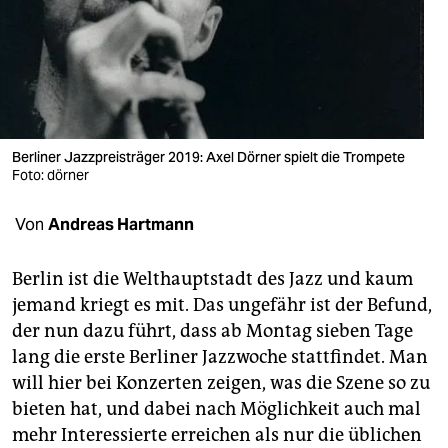
berlin
nord
wahrheit
verlag
Berliner Jazzpreisträger 2019: Axel Dörner spielt die Trompete
verlag
Foto: dörner
veranstaltungen
Von
Andreas Hartmann
shop
Berlin ist die Welthauptstadt des Jazz und kaum
fragen & hilfe
jemand kriegt es mit. Das ungefähr ist der Befund,
der nun dazu führt, dass ab Montag sieben Tage
unterstützen
lang die erste Berliner Jazzwoche stattfindet. Man
abo
will hier bei Konzerten zeigen, was die Szene so zu
bieten hat, und dabei nach Möglichkeit auch mal
genossenschaft
mehr Interessierte erreichen als nur die üblichen