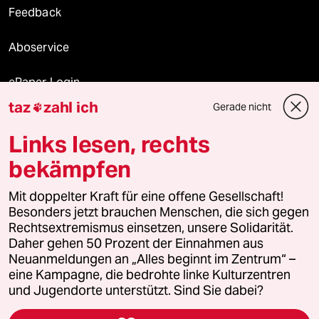
Feedback
Aboservice
ePaper Login
taz
zahl ich
Gerade nicht

Downloads für Abonnierende
Links lesen, rechts
bekämpfen
© 2026 taz Verlags und Vertriebs GmbH
Mit doppelter Kraft für eine offene Gesellschaft!
Alle Rechte vorbehalten. Bei rechtlichen Fragen oder für Genehmigungen
wenden Sie sich bitte an
lizenzen@taz.de
Besonders jetzt brauchen Menschen, die sich gegen
Rechtsextremismus einsetzen, unsere Solidarität.
Daher gehen 50 Prozent der Einnahmen aus
Feedback
Redaktionsstatut
Kommune-Richtlinien
KI-
Neuanmeldungen an „Alles beginnt im Zentrum“ –
eine Kampagne, die bedrohte linke Kulturzentren
Leitlinie
Informant
Datenschutz
Impressum
AGB
und Jugendorte unterstützt. Sind Sie dabei?