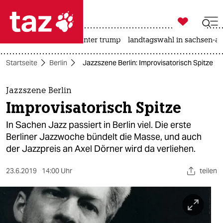

taz zahl ich
nahost-konflikt
usa unter trump
landtagswahl in sachsen-an

taz zahl ich
Startseite
Berlin
Jazzszene Berlin: Improvisatorisch Spitze
taz zahl ich
themen
Jazzszene Berlin
Improvisatorisch Spitze
politik
In Sachen Jazz passiert in Berlin viel. Die erste
öko
Berliner Jazzwoche bündelt die Masse, und auch
der Jazzpreis an Axel Dörner wird da verliehen.
gesellschaft
23.6.2019
14:00 Uhr
teilen
kultur
sport