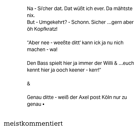
Na - Si’cher dat. Dat wüßt ich ever. Da mähtste
nix.
But - Umgekehrt? - Schonn. Sicher …gern aber
öh Kopfkratz!
“Aber nee - weeßte ditt' kann ick ja nu nich
machen - wa!
Den Bass spielt hier ja immer der Willi & …euch
kennt hier ja ooch keener - kerr!“
&
Genau ditte - weiß der Axel post Köln nur zu
genau •
meistkommentiert