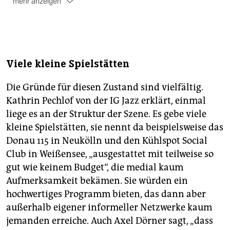
mehr anzeigen
Die Jazzwoche
:
Die Preisverleihung findet inmitten der ersten Berliner
Jazzwoche vom Montag, 24., bis Sonntag, 30. Juni,
statt, deren Besonderheit die ist, dass da eben gar
Viele kleine Spielstätten
nichts Besonderes hergerichtet wird. Der Fokus liegt
auf dem „Normalprogramm“ mit der Fülle, was da in
Die Gründe für diesen Zustand sind vielfältig.
der Stadt an Jazz und improvisierter Musik passiert.
Kathrin Pechlof von der IG Jazz erklärt, einmal
Fast 40 Clubs, über 100 Veranstaltungen, Programm:
liege es an der Struktur der Szene. Es gebe viele
www.field-notes.berlin
.
kleine Spielstätten, sie nennt da beispielsweise das
Donau 115 in Neukölln und den Kühlspot Social
Club in Weißensee, „ausgestattet mit teilweise so
gut wie keinem Budget“, die medial kaum
Aufmerksamkeit bekämen. Sie würden ein
hochwertiges Programm bieten, das dann aber
außerhalb eigener informeller Netzwerke kaum
jemanden erreiche. Auch Axel Dörner sagt, „dass