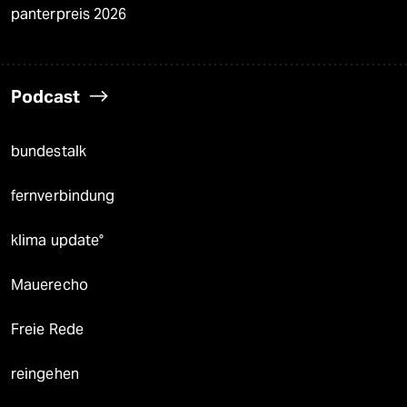
panterpreis 2026
Podcast
bundestalk
fernverbindung
klima update°
Mauerecho
Freie Rede
reingehen