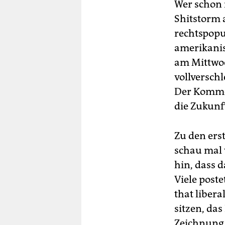
berlin
Wer schon 
Shitstorm a
nord
rechtspopu
wahrheit
amerikanis
am Mittw
verlag
vollverschl
verlag
Der Komment
die Zukunft
veranstaltungen
shop
Zu den ers
fragen & hilfe
schau mal 
hin, dass d
unterstützen
Viele poste
abo
that liber
genossenschaft
sitzen, das
Zeichnung,