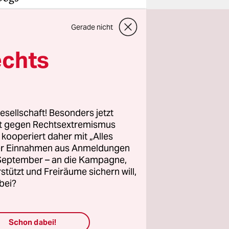
Gerade nicht
ches „Ja,
echts
hön, wenn
esellschaft! Besonders jetzt
rt gegen Rechtsextremismus
z kooperiert daher mit „Alles
wahlen
ller Einnahmen aus Anmeldungen
sind.
. September – an die Kampagne,
rstützt und Freiräume sichern will,
h und vor
bei?
lles
 linke,
Schon dabei!