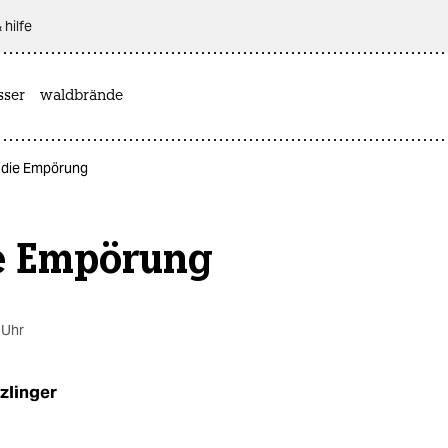
 hilfe
sser
waldbrände
 die Empörung
e Empörung
 Uhr
zlinger