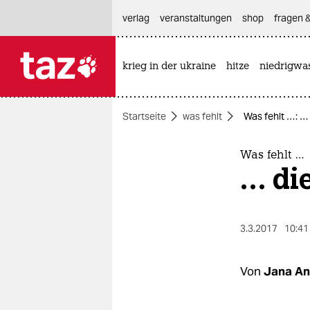
hautnavigation anspringen
hauptinhalt anspringen
footer anspringen
verlag
veranstaltungen
shop
fragen &
krieg in der ukraine
hitze
niedrigwa

taz zahl ich
taz zahl ich
Startseite
was fehlt
Was fehlt …: …
themen
politik
Was fehlt …
… di
öko
gesellschaft
3.3.2017
10:41
kultur
Von
Jana An
sport