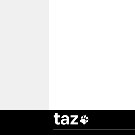
taz
