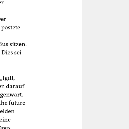
er
Der
 postete
Bus sitzen.
 Dies sei
Igitt,
sen darauf
egenwart.
the future
helden
 eine
Dogs