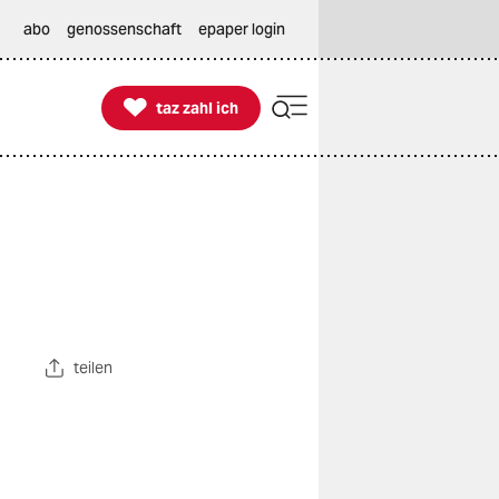
abo
genossenschaft
epaper login

taz zahl ich
taz zahl ich
teilen