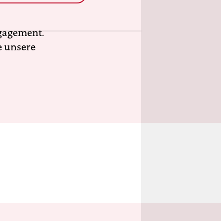
ür deren
n, frei
ngagement.
e unsere