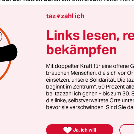
taz
zahl ich

ste Antwort auf den Tweet aber war ein pragmatis
Links lesen, r
e Zukunft, die Liberale wollen“. Manchmal ganz sc
ng fehlt.
(ja)
bekämpfen
Mit doppelter Kraft für eine offene G
gierten stärken
brauchen Menschen, die sich vor O
einsetzen, unsere Solidarität. Die ta
nde Erfolg der AfD bei den kommenden Landtags
beginnt im Zentrum“. 50 Prozent a
 stark rechtsextreme Kräfte inzwischen geworden 
bei taz zahl ich gehen – bis zum 30
die linke, selbstverwaltete Orte unte
zt braucht es Zusammenhalt und Solidarität. Auc
bevor sie verschwinden. Sind Sie da
en Menschen, die sich vor Ort für eine starke
schaft einsetzen. Die taz kooperiert deshalb mit "A
 Zentrum". Die Kampagne unterstützt bundesweit

Ja, ich will