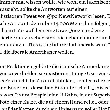
immer mal wissen wollte, wie wohl ein lakonisch
ussieht, sollte die Antworten auf einen
listischen Tweet von @polNewsNetwork1 lesen. 
che Account, dem über 14.000 Menschen folgen,
och
ein Foto
, auf dem eine Drag Queen und eine
eierte Frau zu sehen sind, die nebeneinander im 
ar dazu: „This is the future that liberals want.“
, die liberale Amerikaner wollen.
ten Reaktionen gehörte die ironische Anmerkung „
wie unverhohlen sie existieren“. Einige User wie
as Foto nicht die Zukunft abbildet, sondern die G
ten Bilder mit derselben Bildunterschrift „This is 
als want“: zum Beispiel eine U-Bahn, in der Super
 Foto einer Katze, die auf einem Hund reitet, oder
 auf der Katzen durch ein Universum voller Hot 