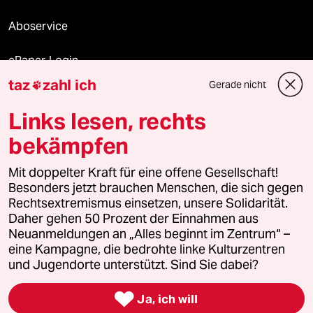
Aboservice
ePaper Login
taz
zahl ich
Gerade nicht

Downloads für Abonnierende
Links lesen, rechts
bekämpfen
© 2026 taz Verlags und Vertriebs GmbH
Mit doppelter Kraft für eine offene Gesellschaft!
Alle Rechte vorbehalten. Bei rechtlichen Fragen oder für Genehmigungen
wenden Sie sich bitte an
lizenzen@taz.de
Besonders jetzt brauchen Menschen, die sich gegen
Rechtsextremismus einsetzen, unsere Solidarität.
Daher gehen 50 Prozent der Einnahmen aus
Feedback
Redaktionsstatut
Kommune-Richtlinien
KI-
Neuanmeldungen an „Alles beginnt im Zentrum“ –
eine Kampagne, die bedrohte linke Kulturzentren
Leitlinie
Informant
Datenschutz
Impressum
AGB
und Jugendorte unterstützt. Sind Sie dabei?
Seitenwende
Einwilligungen widerrufen (Ads)

Ja, ich will