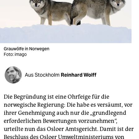
berlin
nord
wahrheit
verlag
Grauwölfe in Norwegen
verlag
Foto: imago
veranstaltungen
Aus Stockholm
Reinhard Wolff
shop
fragen & hilfe
Die Begründung ist eine Ohrfeige für die
unterstützen
norwegische Regierung: Die habe es versäumt, vor
ihrer Genehmigung auch nur die „grundlegend
abo
erforderlichen Bewertungen vorzunehmen“,
genossenschaft
urteilte nun das Osloer Amtsgericht. Damit ist der
Beschluss des Osloer Umweltministeriums von