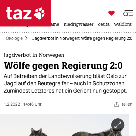

taz zahl ich
hitze
krieg in der ukraine
niedrigwasser
ceuta
waldbrän

taz zahl ich
Ökologie
Jagdverbot in Norwegen: Wölfe gegen Regierung 2:0
taz zahl ich
themen
Jagdverbot in Norwegen
Wölfe gegen Regierung 2:0
politik
Auf Betreiben der Landbevölkerung bläst Oslo zur
öko
Jagd auf den Beutegreifer – auch in Schutzzonen.
Zumindest Letzteres hat ein Gericht nun gestoppt.
gesellschaft
1.2.2022
14:46 Uhr
teilen
kultur
sport