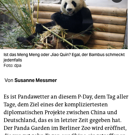
berlin
nord
wahrheit
verlag
verlag
Ist das Meng Meng oder Jiao Quin? Egal, der Bambus schmeckt
jedenfalls
veranstaltungen
Foto: dpa
shop
Von
Susanne Messmer
fragen & hilfe
Es ist Pandawetter an diesem P-Day, dem Tag aller
unterstützen
Tage, dem Ziel eines der kompliziertesten
diplomatischen Projekte zwischen China und
abo
Deutschland, das es in letzter Zeit gegeben hat.
genossenschaft
Der Panda Garden im Berliner Zoo wird eröffnet,