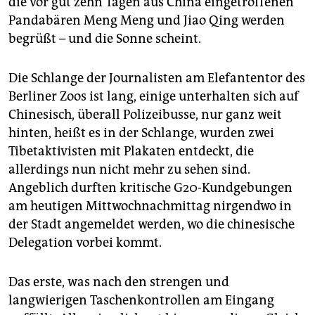
die vor gut zehn Tagen aus China eingetroffenen
epaper login
Pandabären Meng Meng und Jiao Qing werden
begrüßt – und die Sonne scheint.
Die Schlange der Journalisten am Elefantentor des
Berliner Zoos ist lang, einige unterhalten sich auf
Chinesisch, überall Polizeibusse, nur ganz weit
hinten, heißt es in der Schlange, wurden zwei
Tibetaktivisten mit Plakaten entdeckt, die
allerdings nun nicht mehr zu sehen sind.
Angeblich durften kritische G20-Kundgebungen
am heutigen Mittwochnachmittag nirgendwo in
der Stadt angemeldet werden, wo die chinesische
Delegation vorbei kommt.
Das erste, was nach den strengen und
langwierigen Taschenkontrollen am Eingang