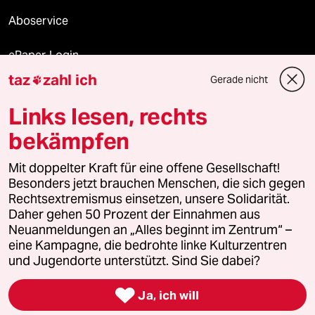
Aboservice
ePaper Login
taz
zahl ich
Gerade nicht

Downloads für Abonnierende
Links lesen, rechts
bekämpfen
© 2026 taz Verlags und Vertriebs GmbH
Mit doppelter Kraft für eine offene Gesellschaft!
Alle Rechte vorbehalten. Bei rechtlichen Fragen oder für Genehmigungen
wenden Sie sich bitte an
lizenzen@taz.de
Besonders jetzt brauchen Menschen, die sich gegen
Rechtsextremismus einsetzen, unsere Solidarität.
Daher gehen 50 Prozent der Einnahmen aus
Feedback
Redaktionsstatut
Kommune-Richtlinien
KI-
Neuanmeldungen an „Alles beginnt im Zentrum“ –
eine Kampagne, die bedrohte linke Kulturzentren
Leitlinie
Informant
Datenschutz
Impressum
AGB
und Jugendorte unterstützt. Sind Sie dabei?
Seitenwende
Einwilligungen widerrufen (Ads)

Ja, ich will