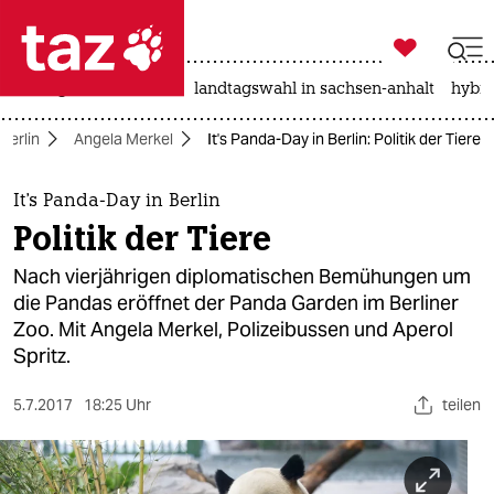

taz zahl ich
niedrigwasser
rente
landtagswahl in sachsen-anhalt
hybri

taz zahl ich
Berlin
Angela Merkel
It's Panda-Day in Berlin: Politik der Tiere
taz zahl ich
themen
It's Panda-Day in Berlin
Politik der Tiere
politik
Nach vierjährigen diplomatischen Bemühungen um
öko
die Pandas eröffnet der Panda Garden im Berliner
Zoo. Mit Angela Merkel, Polizeibussen und Aperol
gesellschaft
Spritz.
kultur
5.7.2017
18:25 Uhr
teilen
sport