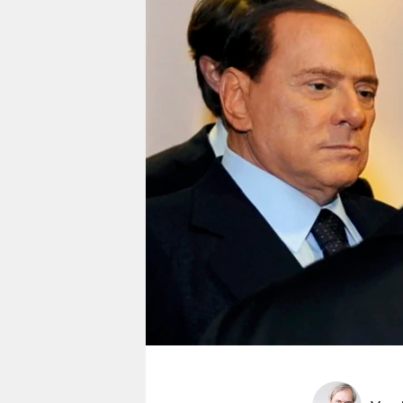
berlin
nord
wahrheit
verlag
verlag
veranstaltungen
shop
fragen & hilfe
unterstützen
abo
genossenschaft