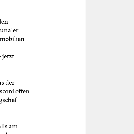
den
munaler
mmobilien
jetzt
us der
sconi offen
gschef
alls am