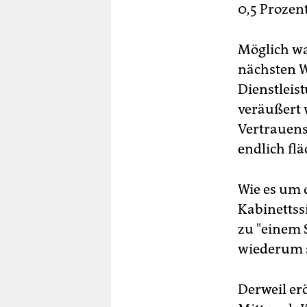
0,5 Prozent
Möglich wa
nächsten W
Dienstleis
veräußert 
Vertrauens
endlich fl
Wie es um d
Kabinettss
zu "einem 
wiederum s
Derweil er