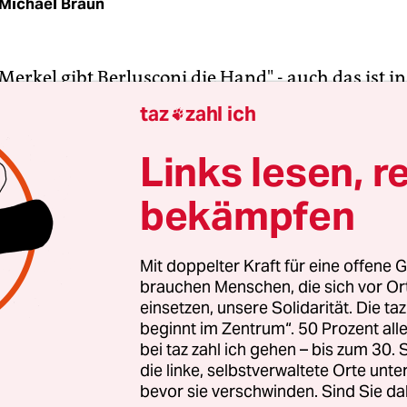
Michael Braun
Merkel gibt Berlusconi die Hand" - auch das ist in
ine Nachricht, die die italienischen Agenturen z
taz
zahl ich

es G-20-Gipfels sofort tickerten: Mittlerweile gilt 
sation, dass Italiens Regierungschef auf internat
Links lesen, r
ht gleich als Paria abgekanzelt wird.
bekämpfen
nd die Zinsen für zehnjährige Staatsanleihen des
t geklettert. Der Eurorettungsschirm EFSF versch
Mit doppelter Kraft für eine offene G
brauchen Menschen, die sich vor O
auf das Marktumfeld die Aufnahme einer neuen A
einsetzen, unsere Solidarität. Die ta
 Mittwoch gab es in Rom eine eilends einberufen
beginnt im Zentrum“. 50 Prozent a
itzung. Die Regierung werde nun "einschneidend
bei taz zahl ich gehen – bis zum 30
" fassen.
die linke, selbstverwaltete Orte unte
bevor sie verschwinden. Sind Sie da