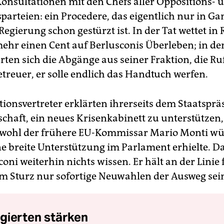
onsultationen mit den Chefs aller Oppositions- 
parteien: ein Procedere, das eigentlich nur in G
egierung schon gestürzt ist. In der Tat wettet in
hr einen Cent auf Berlusconis Überleben; in den
ten sich die Abgänge aus seiner Fraktion, die Ru
treuer, er solle endlich das Handtuch werfen.
tionsvertreter erklärten ihrerseits dem Staatspr
schaft, ein neues Krisenkabinett zu unterstützen
 wohl der frühere EU-Kommissar Mario Monti wü
ne breite Unterstützung im Parlament erhielte. D
coni weiterhin nichts wissen. Er hält an der Linie f
m Sturz nur sofortige Neuwahlen der Ausweg sei
gierten stärken