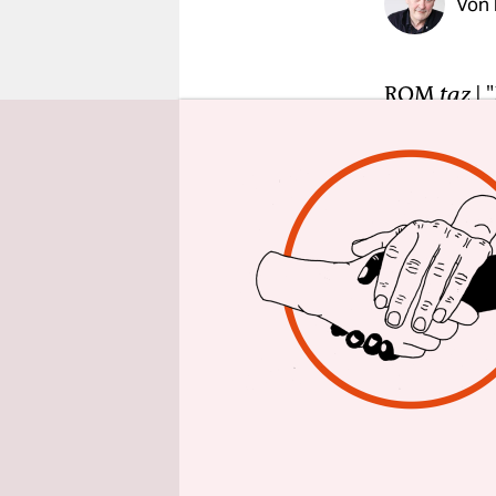
Von
epaper login
ROM
taz
|
"
Eurokrise e
Eröffnung d
kleine Sen
Parkett nic
Derweil si
6,4 Prozen
Rücksicht 
Irland. Am
Kabinettss
Beschlüsse