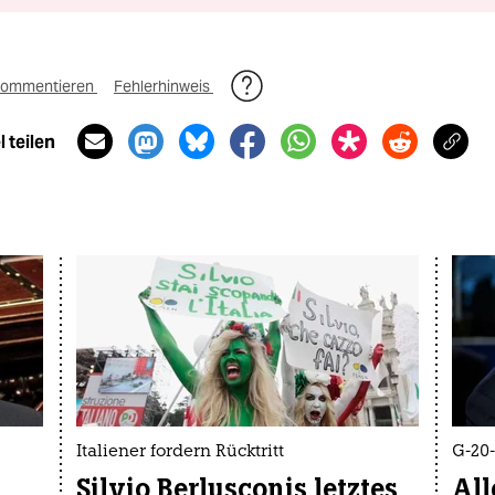
ommentieren
Fehlerhinweis
 teilen
Italiener fordern Rücktritt
G-20
Silvio Berlusconis letztes
All