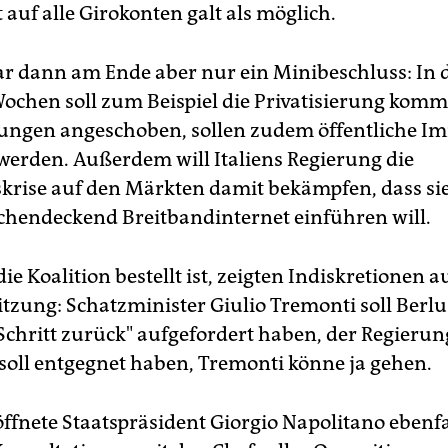
 auf alle Girokonten galt als möglich.
r dann am Ende aber nur ein Minibeschluss: In 
ochen soll zum Beispiel die Privatisierung kom
tungen angeschoben, sollen zudem öffentliche I
werden. Außerdem will Italiens Regierung die
krise auf den Märkten damit bekämpfen, dass sie 
ächendeckend Breitbandinternet einführen will.
ie Koalition bestellt ist, zeigten Indiskretionen a
itzung: Schatzminister Giulio Tremonti soll Berlu
Schritt zurück" aufgefordert haben, der Regierun
oll entgegnet haben, Tremonti könne ja gehen.
öffnete Staatspräsident Giorgio Napolitano ebenf