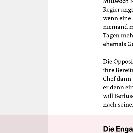
Mittwoch K
Regierungs
wenn eine R
niemand me
Tagen mehr
ehemals Ge
Die Opposi
ihre Bereit
Chef dann
er denn ei
will Berlus
nach seine
Die Enga