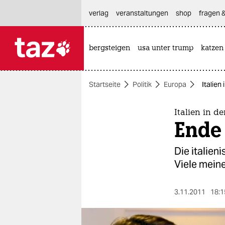
hautnavigation anspringen
hauptinhalt anspringen
footer anspringen
verlag
veranstaltungen
shop
fragen &
bergsteigen
usa unter trump
katzen

taz zahl ich
taz zahl ich
Startseite
Politik
Europa
Italien
themen
politik
Italien in de
Ende
öko
Die italien
gesellschaft
Viele meine
kultur
3.11.2011
18:1
sport