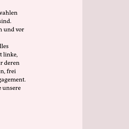
wahlen
sind.
h und vor
lles
 linke,
ür deren
n, frei
ngagement.
e unsere