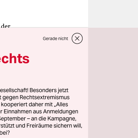
 der
ur
Gerade nicht
es als
ionalem
echts
 Landes auf
ob mit
esellschaft! Besonders jetzt
rt gegen Rechtsextremismus
nleihe für
z kooperiert daher mit „Alles
e
ller Einnahmen aus Anmeldungen
e
. September – an die Kampagne,
rstützt und Freiräume sichern will,
bei?