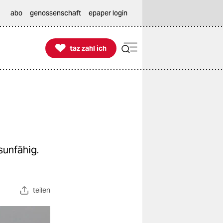
abo
genossenschaft
epaper login

taz zahl ich
taz zahl ich
sunfähig.
teilen