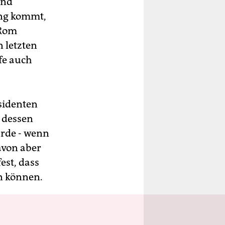
und
ang kommt,
 Rom
 letzten
fe auch
äsidenten
, dessen
rde - wenn
avon aber
est, dass
n können.