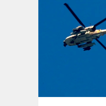
berlin
nord
wahrheit
verlag
verlag
veranstaltungen
shop
fragen & hilfe
unterstützen
abo
genossenschaft