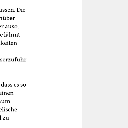
üssen. Die
enüber
enauso,
ie lähmt
hkeiten
sserzufuhr
dass es so
einen
kaum
elische
l zu