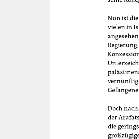
Nun ist di
vielen in I
angesehen.
Regierung, 
Konzession
Unterzeich
palästinen
vernünftig
Gefangenen
Doch nach 
der Arafat
die gering
großzügig