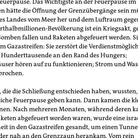
Feuerpause. Das Wichtigste an der Feuerpause im
en hätte die Öffnung der Grenzübergänge sein m
des Landes vom Meer her und dem Luftraum geg
rthalbmillionen-Bevölkerung ist ein Kriegsakt, g
omben fallen und Raketen abgefeuert werden. S
im Gazastreifen: Sie zerstört die Verdienstmöglic
 Hunderttausende an den Rand des Hungers;
ser hören auf zu funktionieren; Strom und Wa
brochen.
, die die Schließung entschieden haben, wussten, 
liche Feuerpause geben kann. Dann kamen die kl
onen. Nach mehreren Monaten, während deren 
eten abgefeuert worden waren, wurde eine isra
it in den Gazastreifen gesandt, um einen Tunne
 der nah an den Grenzzaun herankam. Vom rein