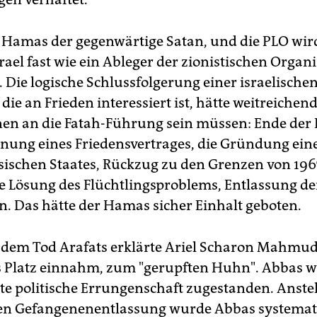
e Hamas der gegenwärtige Satan, und die PLO wir
srael fast wie ein Ableger der zionistischen Organ
 Die logische Schlussfolgerung einer israelische
die an Frieden interessiert ist, hätte weitreichen
en an die Fatah-Führung sein müssen: Ende der 
nung eines Friedensvertrages, die Gründung ein
sischen Staates, Rückzug zu den Grenzen von 1967
e Lösung des Flüchtlingsproblems, Entlassung de
. Das hätte der Hamas sicher Einhalt geboten.
dem Tod Arafats erklärte Ariel Scharon Mahmud
s Platz einnahm, zum "gerupften Huhn". Abbas w
ste politische Errungenschaft zugestanden. Anstel
en Gefangenenentlassung wurde Abbas systemat