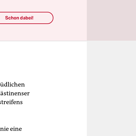
Schon dabei!
südlichen
alästinenser
treifens
nie eine