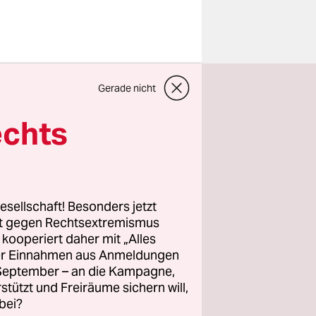
l-
Gerade nicht
chieht.
Er war
echts
hören: das
s Dröhnen.
astreifen
en der
esellschaft! Besonders jetzt
rt gegen Rechtsextremismus
z kooperiert daher mit „Alles
ller Einnahmen aus Anmeldungen
. September – an die Kampagne,
rstützt und Freiräume sichern will,
bei?