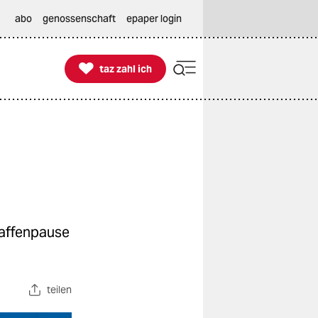
abo
genossenschaft
epaper login

taz zahl ich
taz zahl ich
Waffenpause
teilen