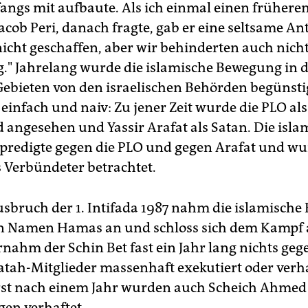
ngs mit aufbaute. Als ich einmal einen früheren
acob Peri, danach fragte, gab er eine seltsame An
nicht geschaffen, aber wir behinderten auch nicht
." Jahrelang wurde die islamische Bewegung in 
Gebieten von den israelischen Behörden begünsti
 einfach und naiv: Zu jener Zeit wurde die PLO als
 angesehen und Yassir Arafat als Satan. Die isla
redigte gegen die PLO und gegen Arafat und w
s Verbündeter betrachtet.
sbruch der 1. Intifada 1987 nahm die islamisch
den Namen Hamas an und schloss sich dem Kampf a
nahm der Schin Bet fast ein Jahr lang nichts gege
tah-Mitglieder massenhaft exekutiert oder verha
st nach einem Jahr wurden auch Scheich Ahmed 
gen verhaftet.