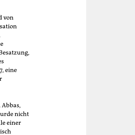
d von
isation
n
de
Besatzung,
es
, eine
r
 Abbas,
urde nicht
le einer
isch