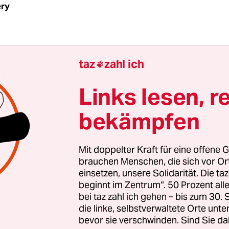
ery
Mitternacht berichtete der arabisch sprechende A
taz
zahl ich

Sender über das, was gerade im Gazastreifen ges
wurde die Kamera zum dunklen Himmel gedreht. 
Links lesen, r
z. Man konnte nichts sehen, doch ein Geräusch 
bekämpfen
on Flugzeugen, ein erschreckendes, entsetzliche
öglich, nicht an die zehntausende Kinder im Gaz
 die dieses Geräusch auch hören und auf das Fall
Mit doppelter Kraft für eine offene G
rten.
brauchen Menschen, die sich vor O
einsetzen, unsere Solidarität. Die ta
beginnt im Zentrum“. 50 Prozent a
bei taz zahl ich gehen – bis zum 30
die linke, selbstverwaltete Orte unte
bevor sie verschwinden. Sind Sie da