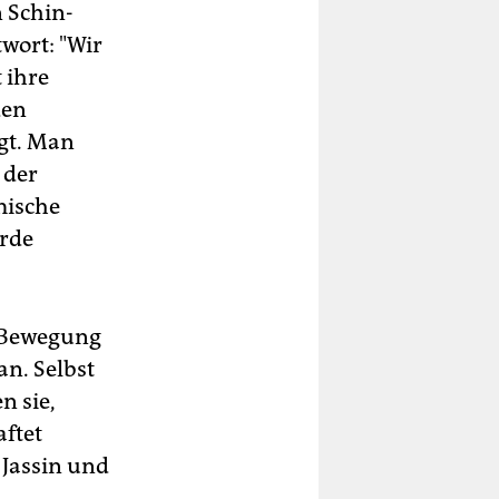
 Schin-
twort: "Wir
 ihre
den
gt. Man
 der
mische
urde
e Bewegung
n. Selbst
n sie,
ftet
Jassin und