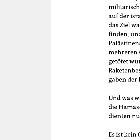
militärisc
auf der isr
das Ziel w
finden, und
Palästinen
mehreren 
getötet wu
Raketenbes
gaben der 
Und was wa
die Hamas-
dienten nu
Es ist kein