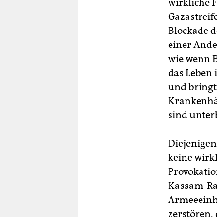
wirkliche 
Gazastreif
Blockade 
einer Ande
wie wenn B
das Leben 
und bringt
Krankenhäu
sind unter
Diejenigen
keine wirk
Provokati
Kassam-Rak
Armeeeinhe
zerstören,