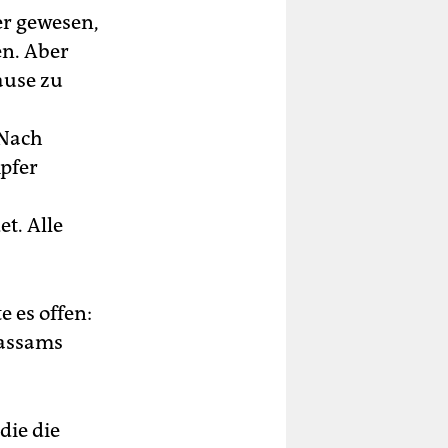
er gewesen,
en. Aber
ause zu
 Nach
pfer
t. Alle
 es offen:
Kassams
die die