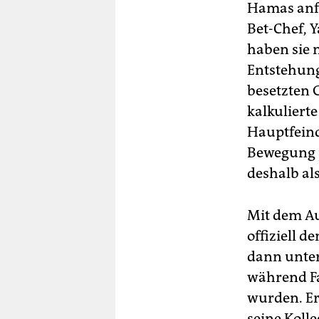
Hamas anfa
Bet-Chef, Y
haben sie 
Entstehung
besetzten 
kalkulierte
Hauptfeind
Bewegung p
deshalb al
Mit dem Au
offiziell 
dann unter
während Fa
wurden. Er
seine Kolle