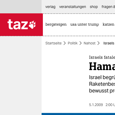
hautnavigation anspringen
hauptinhalt anspringen
footer anspringen
verlag
veranstaltungen
shop
fragen &
bergsteigen
usa unter trump
katzen

taz zahl ich
taz zahl ich
Startseite
Politik
Nahost
Israel
themen
politik
Israels fatal
Hama
öko
Israel begr
gesellschaft
Raketenbes
bewusst pr
kultur
sport
5.1.2009
2:00 