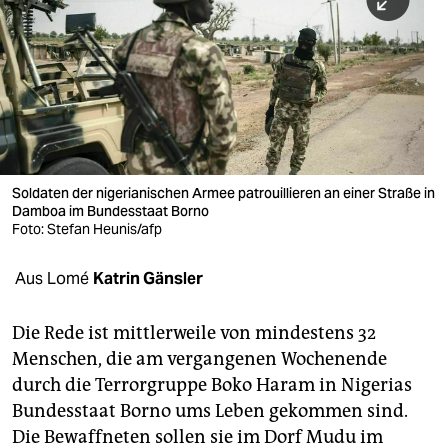
berlin
nord
wahrheit
verlag
verlag
Soldaten der nigerianischen Armee patrouillieren an einer Straße in
Damboa im Bundesstaat Borno
veranstaltungen
Foto: Stefan Heunis/afp
shop
Aus Lomé
Katrin Gänsler
fragen & hilfe
unterstützen
Die Rede ist mittlerweile von mindestens 32
Menschen, die am vergangenen Wochenende
abo
durch die Terrorgruppe Boko Haram in Nigerias
Bundesstaat Borno ums Leben gekommen sind.
genossenschaft
Die Bewaffneten sollen sie im Dorf Mudu im