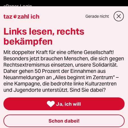
ePaper Login
taz
zahl ich
Gerade nicht

Downloads für Abonnierende
Links lesen, rechts
bekämpfen
© 2026 taz Verlags und Vertriebs GmbH
Alle Rechte vorbehalten. Bei rechtlichen Fragen oder für Genehmigungen
Mit doppelter Kraft für eine offene Gesellschaft!
wenden Sie sich bitte an
lizenzen@taz.de
Besonders jetzt brauchen Menschen, die sich gegen
Rechtsextremismus einsetzen, unsere Solidarität.
Daher gehen 50 Prozent der Einnahmen aus
Feedback
Redaktionsstatut
Kommune-Richtlinien
KI-
Neuanmeldungen an „Alles beginnt im Zentrum“ –
eine Kampagne, die bedrohte linke Kulturzentren
Leitlinie
Informant
Datenschutz
Impressum
AGB
und Jugendorte unterstützt. Sind Sie dabei?
Seitenwende
Einwilligungen widerrufen (Ads)

Ja, ich will
Schon dabei!