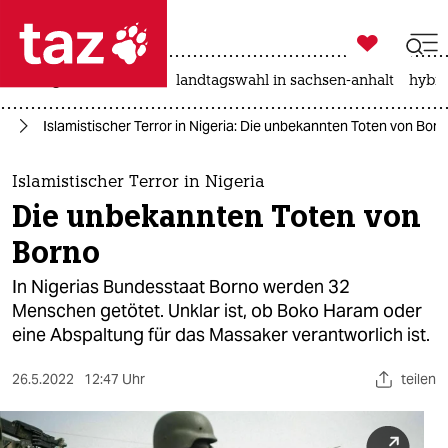

taz zahl ich
niedrigwasser
rente
landtagswahl in sachsen-anhalt
hybri

taz zahl ich
or
Islamistischer Terror in Nigeria: Die unbekannten Toten von Born
taz zahl ich
themen
Islamistischer Terror in Nigeria
Die unbekannten Toten von
politik
Borno
öko
In Nigerias Bundesstaat Borno werden 32
Menschen getötet. Unklar ist, ob Boko Haram oder
gesellschaft
eine Abspaltung für das Massaker verantworlich ist.
kultur
26.5.2022
12:47 Uhr
teilen
sport