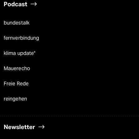
Podcast
bundestalk
fernverbindung
klima update°
Mauerecho
Freie Rede
reingehen
Newsletter