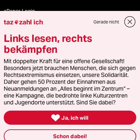
ePaper Login
taz
zahl ich
Gerade nicht

Downloads für Abonnierende
Links lesen, rechts
bekämpfen
© 2026 taz Verlags und Vertriebs GmbH
Mit doppelter Kraft für eine offene Gesellschaft!
Alle Rechte vorbehalten. Bei rechtlichen Fragen oder für Genehmigungen
wenden Sie sich bitte an
lizenzen@taz.de
Besonders jetzt brauchen Menschen, die sich gegen
Rechtsextremismus einsetzen, unsere Solidarität.
Daher gehen 50 Prozent der Einnahmen aus
Feedback
Redaktionsstatut
Kommune-Richtlinien
KI-
Neuanmeldungen an „Alles beginnt im Zentrum“ –
eine Kampagne, die bedrohte linke Kulturzentren
Leitlinie
Informant
Datenschutz
Impressum
AGB
und Jugendorte unterstützt. Sind Sie dabei?
Seitenwende
Einwilligungen widerrufen (Ads)

Ja, ich will
Schon dabei!