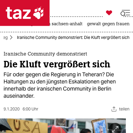

taz zahl ich
hitze
landtagswahl in sachsen-anhalt
gewalt gegen frauen

taz zahl ich
Krieg
Iranische Community demonstriert: Die Kluft vergrößert sich
taz zahl ich
themen
Iranische Community demonstriert
Die Kluft vergrößert sich
politik
Für oder gegen die Regierung in Teheran? Die
öko
Haltungen zu den jüngsten Eskalationen gehen
innerhalb der iranischen Community in Berlin
gesellschaft
auseinander.
kultur
9.1.2020
6:00 Uhr
teilen
sport