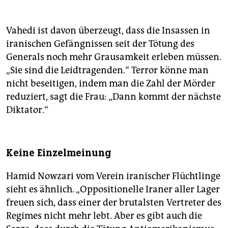
Woche statt: Am Donnerstag um 17.20 Uhr vor dem
Islamischen Zentrum des Imam Riza, Reuterstraße 93
(gegen Islamismus und Antisemitismus, Anmelder:
Vahedi ist davon überzeugt, dass die Insassen in
Privatperson). Samstag um 11 Uhr vor der US-
iranischen Gefängnissen seit der Tötung des
Botschaft (Deutsche Friedensgesellschaft). Und am
Generals noch mehr Grausamkeit erleben müssen.
Samstag um 14 Uhr am Pariser Platz „gegen die
„Sie sind die Leidtragenden.“ Terror könne man
Besetzung des Irak durch den Iran“, Anmelder:
nicht beseitigen, indem man die Zahl der Mörder
Privatperson.
reduziert, sagt die Frau: „Dann kommt der nächste
Diktator.“
Keine Einzelmeinung
Hamid Nowzari vom Verein iranischer Flüchtlinge
sieht es ähnlich. „Oppositionelle Iraner aller Lager
freuen sich, dass einer der brutalsten Vertreter des
Regimes nicht mehr lebt. Aber es gibt auch die