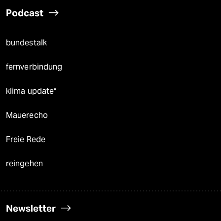
Podcast
bundestalk
fernverbindung
klima update°
Mauerecho
Freie Rede
reingehen
Newsletter