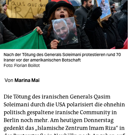
berlin
nord
wahrheit
verlag
verlag
Nach der Tötung des Generals Soleimani protestieren rund 70
Iraner vor der amerikanischen Botschaft
veranstaltungen
Foto: Florian Boillot
shop
Von
Marina Mai
fragen & hilfe
Die Tötung des iranischen Generals Qasim
unterstützen
Soleimani durch die USA polarisiert die ohnehin
politisch gespaltene iranische Community in
abo
Berlin noch mehr. Am heutigen Donnerstag
genossenschaft
gedenkt das „Islamische Zentrum Imam Riza“ in