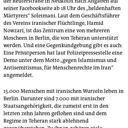
der Reuterstraße in Neukölln nach Angaben auf
epaper login
seiner Facebookseite ab 18 Uhr des „heldenhaften
Märtyrers“ Soleimani. Laut dem Geschäftsführer
des Vereins iranischer Flüchtlinge, Hamid
Nowzari, ist das Zentrum eine von mehreren
Moscheen in Berlin, die von Teheran unterstützt
werden. Und eine Gegenkundgebung gibt es auch:
Eine Privatperson hat laut Polizeipressestelle eine
Demo unter dem Motto „gegen Islamismus und
Antisemitismus, für Menschenrechte im Iran“
angemeldet.
15.000 Menschen mit iranischen Wurzeln leben in
Berlin. Darunter sind 7.000 mit iranischer
Staatsangehörigkeit, die zumeist erst in den
letzten zehn Jahren geflohen sind und dem
Regime in Teheran stark ablehnend