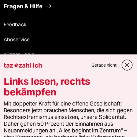
Fragen & Hilfe
Feedback
Aboservice
ePaper Login
taz
zahl ich
Gerade nicht

Downloads für Abonnierende
Links lesen, rechts
bekämpfen
© 2026 taz Verlags und Vertriebs GmbH
Alle Rechte vorbehalten. Bei rechtlichen Fragen oder für Genehmigungen
Mit doppelter Kraft für eine offene Gesellschaft!
wenden Sie sich bitte an
lizenzen@taz.de
Besonders jetzt brauchen Menschen, die sich gegen
Rechtsextremismus einsetzen, unsere Solidarität.
Daher gehen 50 Prozent der Einnahmen aus
Feedback
Redaktionsstatut
Kommune-Richtlinien
KI-
Neuanmeldungen an „Alles beginnt im Zentrum“ –