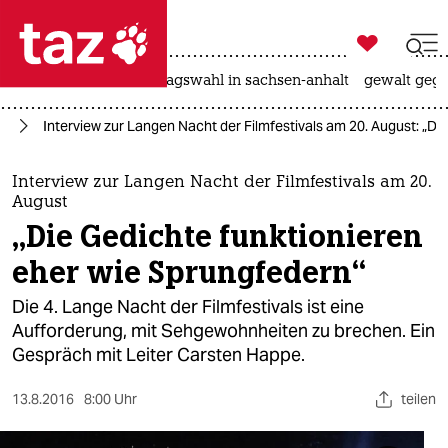

taz zahl ich
nahost-konflikt
landtagswahl in sachsen-anhalt
gewalt gege

taz zahl ich
in
Interview zur Langen Nacht der Filmfestivals am 20. August: „Di
taz zahl ich
themen
Interview zur Langen Nacht der Filmfestivals am 20.
August
politik
„Die Gedichte funktionieren
eher wie Sprungfedern“
öko
Die 4. Lange Nacht der Filmfestivals ist eine
gesellschaft
Aufforderung, mit Sehgewohnheiten zu brechen. Ein
Gespräch mit Leiter Carsten Happe.
kultur
13.8.2016
8:00 Uhr
teilen
sport