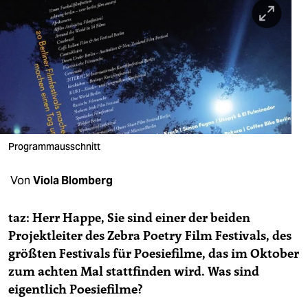
berlin
nord
wahrheit
verlag
verlag
Programmausschnitt
veranstaltungen
shop
Von
Viola Blomberg
fragen & hilfe
taz: Herr Happe, Sie sind einer der beiden
unterstützen
Projektleiter des Zebra Poetry Film Festivals, des
größten Festivals für Poesiefilme, das im Oktober
abo
zum achten Mal stattfinden wird. Was sind
genossenschaft
eigentlich Poesiefilme?