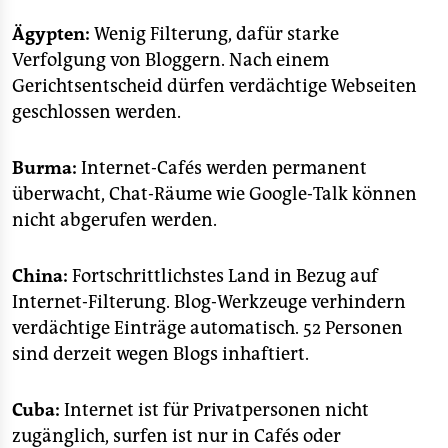
berlin
Ägypten:
Wenig Filterung, dafür starke
nord
Verfolgung von Bloggern. Nach einem
Gerichtsentscheid dürfen verdächtige Webseiten
wahrheit
geschlossen werden.
verlag
Burma:
Internet-Cafés werden permanent
verlag
überwacht, Chat-Räume wie Google-Talk können
veranstaltungen
nicht abgerufen werden.
shop
China:
Fortschrittlichstes Land in Bezug auf
fragen & hilfe
Internet-Filterung. Blog-Werkzeuge verhindern
verdächtige Einträge automatisch. 52 Personen
unterstützen
sind derzeit wegen Blogs inhaftiert.
abo
Cuba:
Internet ist für Privatpersonen nicht
genossenschaft
zugänglich, surfen ist nur in Cafés oder