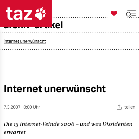

taz zahl ich
archiv-artikel

taz zahl ich
taz zahl ich
internet unerwünscht
themen
politik
öko
Internet unerwünscht
gesellschaft
7.3.2007
0:00 Uhr
teilen
kultur
Die 13 Internet-Feinde 2006 – und was Dissidenten
sport
erwartet