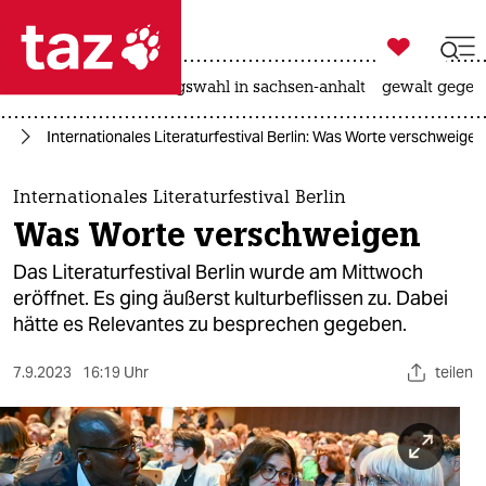

taz zahl ich
hitze
surfen
landtagswahl in sachsen-anhalt
gewalt gegen

taz zahl ich
ch
Internationales Literaturfestival Berlin: Was Worte verschweigen
taz zahl ich
themen
Internationales Literaturfestival Berlin
Was Worte verschweigen
politik
Das Literaturfestival Berlin wurde am Mittwoch
öko
eröffnet. Es ging äußerst kulturbeflissen zu. Dabei
hätte es Relevantes zu besprechen gegeben.
gesellschaft
7.9.2023
16:19 Uhr
teilen
kultur
sport