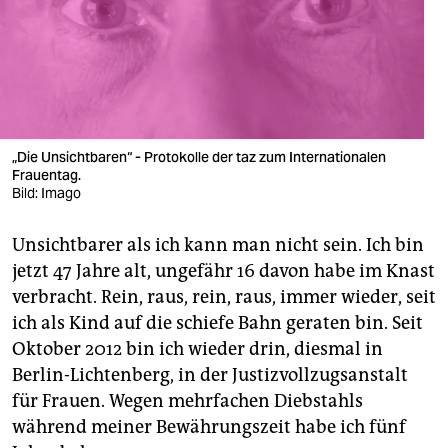
berlin
nord
wahrheit
verlag
„Die Unsichtbaren“ - Protokolle der taz zum Internationalen
Frauentag.
verlag
Bild: Imago
veranstaltungen
Unsichtbarer als ich kann man nicht sein. Ich bin
shop
jetzt 47 Jahre alt, ungefähr 16 davon habe im Knast
fragen & hilfe
verbracht. Rein, raus, rein, raus, immer wieder, seit
ich als Kind auf die schiefe Bahn geraten bin. Seit
unterstützen
Oktober 2012 bin ich wieder drin, diesmal in
Berlin-Lichtenberg, in der Justizvollzugsanstalt
abo
für Frauen. Wegen mehrfachen Diebstahls
genossenschaft
während meiner Bewährungszeit habe ich fünf