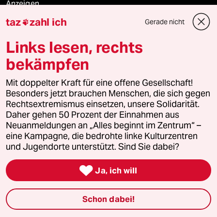
Anzeigen
taz
zahl ich
Gerade nicht

Links lesen, rechts
Fragen & Hilfe
bekämpfen
Feedback
Mit doppelter Kraft für eine offene Gesellschaft!
Besonders jetzt brauchen Menschen, die sich gegen
Aboservice
Rechtsextremismus einsetzen, unsere Solidarität.
Daher gehen 50 Prozent der Einnahmen aus
ePaper Login
Neuanmeldungen an „Alles beginnt im Zentrum“ –
eine Kampagne, die bedrohte linke Kulturzentren
und Jugendorte unterstützt. Sind Sie dabei?
Downloads für Abonnierende

Ja, ich will
© 2026 taz Verlags und Vertriebs GmbH
Schon dabei!
Alle Rechte vorbehalten. Bei rechtlichen Fragen oder für Genehmigungen
wenden Sie sich bitte an
lizenzen@taz.de