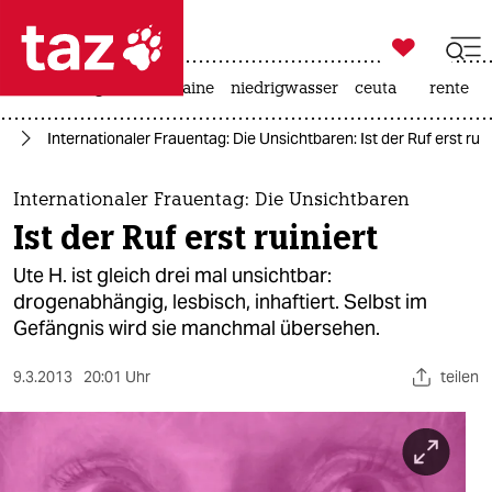

taz zahl ich
hitze
krieg in der ukraine
niedrigwasser
ceuta
rente

taz zahl ich
ag
Internationaler Frauentag: Die Unsichtbaren: Ist der Ruf erst ruin
taz zahl ich
themen
Internationaler Frauentag: Die Unsichtbaren
Ist der Ruf erst ruiniert
politik
Ute H. ist gleich drei mal unsichtbar:
öko
drogenabhängig, lesbisch, inhaftiert. Selbst im
Gefängnis wird sie manchmal übersehen.
gesellschaft
9.3.2013
20:01 Uhr
teilen
kultur
sport