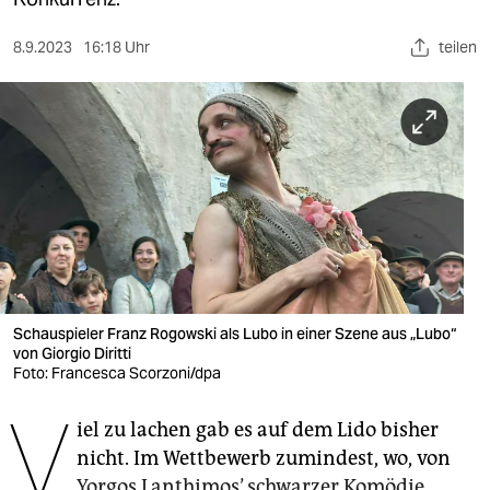
berlin
nord
8.9.2023
16:18 Uhr
teilen
wahrheit
verlag
verlag
veranstaltungen
shop
fragen & hilfe
Schauspieler Franz Rogowski als Lubo in einer Szene aus „Lubo“
von Giorgio Diritti
unterstützen
Foto: Francesca Scorzoni/dpa
V
abo
iel zu lachen gab es auf dem Lido bisher
genossenschaft
nicht. Im Wettbewerb zumindest, wo, von
Yorgos Lanthimos’ schwarzer Komödie