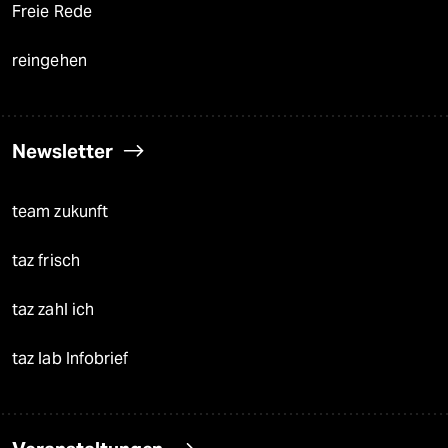
Freie Rede
reingehen
Newsletter
team zukunft
taz frisch
taz zahl ich
taz lab Infobrief