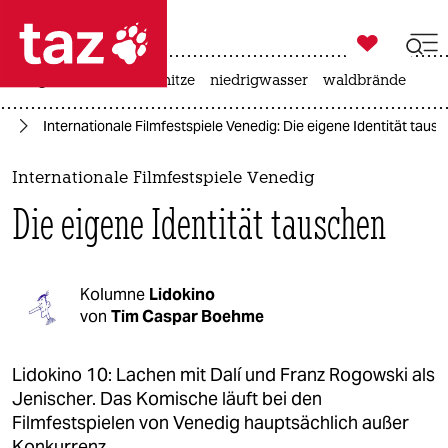

taz zahl ich
krieg in der ukraine
hitze
niedrigwasser
waldbrände

taz zahl ich
ig
Internationale Filmfestspiele Venedig: Die eigene Identität taus
taz zahl ich
themen
Internationale Filmfestspiele Venedig
Die eigene Identität tauschen
politik
öko
Kolumne
Lidokino
gesellschaft
von
Tim Caspar Boehme
kultur
Lidokino 10: Lachen mit Dalí und Franz Rogowski als
Jenischer. Das Komische läuft bei den
sport
Filmfestspielen von Venedig hauptsächlich außer
Konkurrenz.