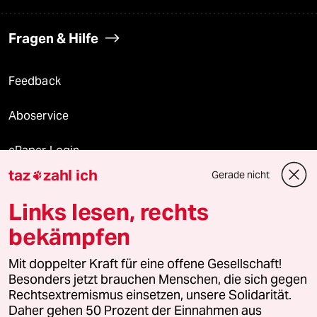
Fragen & Hilfe
Feedback
Aboservice
ePaper Login
taz
zahl ich
Gerade nicht

Downloads für Abonnierende
Links lesen, rechts
bekämpfen
© 2026 taz Verlags und Vertriebs GmbH
Mit doppelter Kraft für eine offene Gesellschaft!
Alle Rechte vorbehalten. Bei rechtlichen Fragen oder für Genehmigungen
wenden Sie sich bitte an
lizenzen@taz.de
Besonders jetzt brauchen Menschen, die sich gegen
Rechtsextremismus einsetzen, unsere Solidarität.
Daher gehen 50 Prozent der Einnahmen aus
Feedback
Redaktionsstatut
Kommune-Richtlinien
KI-