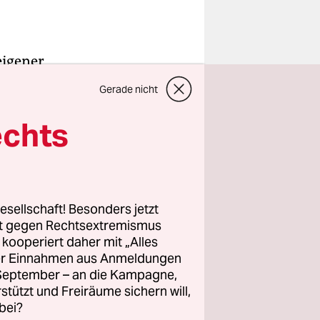
eigener
olin und
Gerade nicht
 und ohne
echts
rnannte
ittwoch bei
er ich habe
n Migration
esellschaft! Besonders jetzt
rt gegen Rechtsextremismus
 die 41-
z kooperiert daher mit „Alles
e sie dazu
ller Einnahmen aus Anmeldungen
. September – an die Kampagne,
rstützt und Freiräume sichern will,
bei?
die