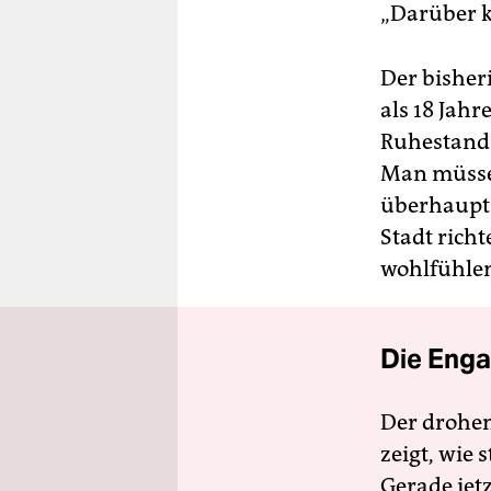
„Darüber k
Der bishe
als 18 Jah
Ruhestand.
Man müsse s
überhaupt n
Stadt rich
wohlfühle
Die Enga
Der drohe
zeigt, wie
Gerade jet