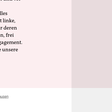
lles
 linke,
ür deren
n, frei
ngagement.
e unsere
ausen