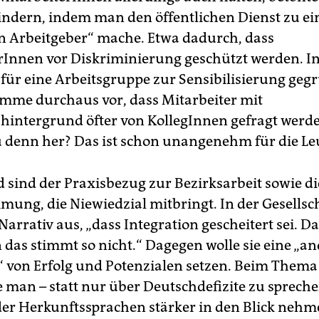
indern, indem man den öffentlichen Dienst zu e
en Arbeitgeber“ mache. Etwa dadurch, dass
rInnen vor Diskriminierung geschützt werden. 
afür eine Arbeitsgruppe zur Sensibilisierung geg
mme durchaus vor, dass Mitarbeiter mit
hintergrund öfter von KollegInnen gefragt werde
denn her? Das ist schon unangenehm für die Leu
 sind der Praxisbezug zur Bezirksarbeit sowie die
ung, die Niewiedzial mitbringt. In der Gesellsch
 Narrativ aus, „dass Integration gescheitert sei. D
 das stimmt so nicht.“ Dagegen wolle sie eine „a
 von Erfolg und Potenzialen setzen. Beim Thema
 man – statt nur über Deutschdefizite zu sprech
 der Herkunftssprachen stärker in den Blick nehm