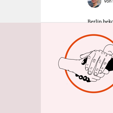
Von
epaper login
Berlin bek
Migrations
kam mit 12
Erstaufnah
Deutschken
Beauftragt
ihrer Vors
viele migr
habe in Deu
Jährige. Di
gebracht, a
Dass die st