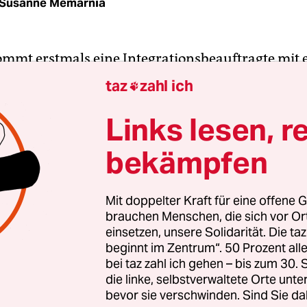
Susanne Memarnia
ommt erstmals eine Integrationsbeauftragte mit 
geschichte. Katarina Niewiedzial ist gebürtige P
taz
zahl ich

 Jahren mit ihrer Familie nach Deutschland. Im
melager Friedland, in einer Willkommensklasse
Links lesen, r
ntnisse habe sie angefangen, erklärte die neu e
bekämpfen
e des Senats für Integration und Migration am M
tellung. „Ich habe meinen Lebensweg gemacht, ab
antische Freunde auf diesem Weg verloren.“ Den
Mit doppelter Kraft für eine offene G
brauchen Menschen, die sich vor O
tschland „viel mit Glück und Zufall zu tun“, sagte
einsetzen, unsere Solidarität. Die ta
e Überzeugung, dass dies nicht so sein sollte, hab
beginnt im Zentrum“. 50 Prozent a
uf diesem Feld zu arbeiten.
bei taz zahl ich gehen – bis zum 30
die linke, selbstverwaltete Orte unte
bevor sie verschwinden. Sind Sie da
udierte Politikwissenschaftlerin frischen Wind in 