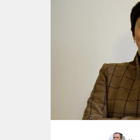
berlin
nord
wahrheit
verlag
verlag
veranstaltungen
shop
fragen & hilfe
unterstützen
abo
genossenschaft