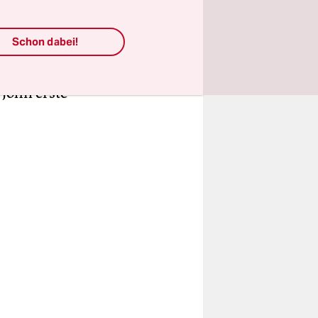
nkten
 mit
Schon dabei!
eber
 John erste