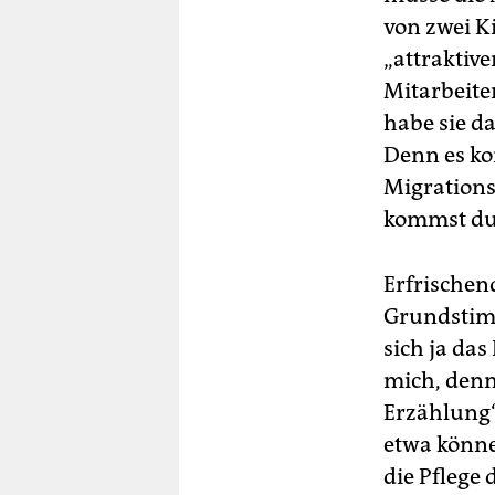
von zwei K
„attraktiv
Mitarbeite
habe sie d
Denn es ko
Migrations
kommst du 
Erfrischend
Grundstimm
sich ja das
mich, denn
Erzählung“
etwa könne
die Pflege