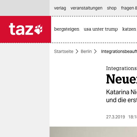
hautnavigation anspringen
hauptinhalt anspringen
footer anspringen
verlag
veranstaltungen
shop
fragen &
bergsteigen
usa unter trump
katzen

taz zahl ich
taz zahl ich
Startseite
Berlin
Integrationsbeauft
themen
politik
Integrations
Neuer
öko
Katarina Ni
gesellschaft
und die ers
kultur
27.3.2019
18:1
sport