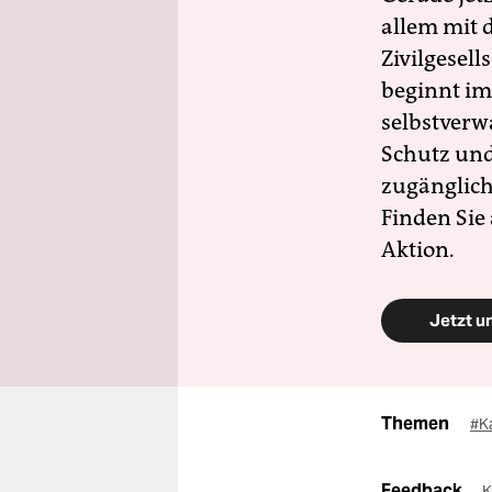
allem mit d
Zivilgesell
beginnt im
selbstverw
Schutz und 
zugänglich
Finden Sie
Aktion.
Jetzt u
Themen
#Ka
Feedback
K