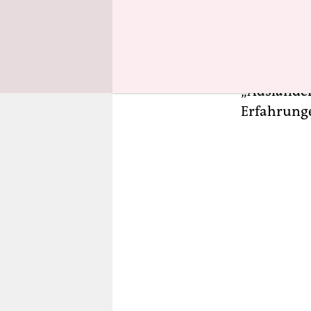
Berliner V
deutlich. 
Migrations
entdecken“,
„Ausländer
Erfahrunge