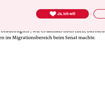
erwaltung bringen wird, wurde an mehreren Pu
Zum einen wolle sie dafür sorgen, „dass Menschen

Ja, ich will
hintergrund den öffentlichen Dienst als Arbeitg
 sagte Niewiedzial, die 2003 unter der
beauftragten“, wie es damals noch hieß, Barbara
n im Migrationsbereich beim Senat machte.