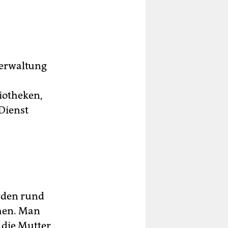
Verwaltung
liotheken,
Dienst
ürden rund
hen. Man
 die Mutter