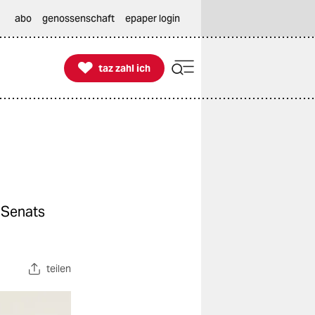
abo
genossenschaft
epaper login

taz zahl ich
taz zahl ich
s Senats
teilen