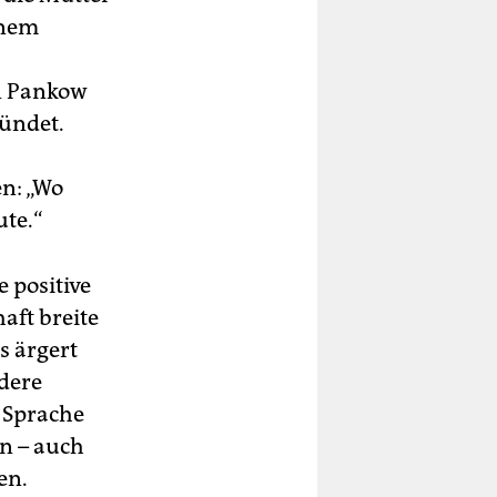
inem
In Pankow
ründet.
n: „Wo
te.“
 positive
aft breite
as ärgert
ndere
 Sprache
en – auch
en.