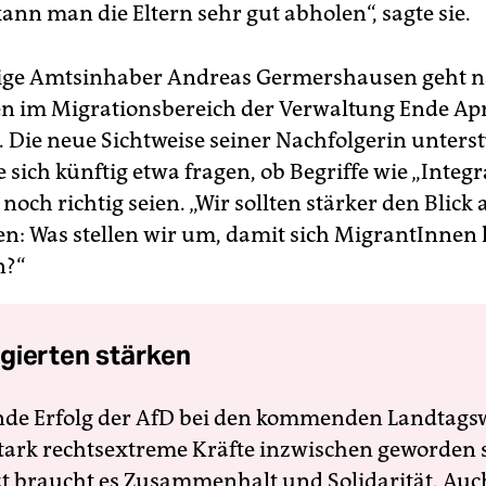
ann man die Eltern sehr gut abholen“, sagte sie.
rige Amtsinhaber Andreas Germershausen geht 
ren im Migrationsbereich der Verwaltung Ende Apr
 Die neue Sichtweise seiner Nachfolgerin unterstü
ich künftig etwa fragen, ob Begriffe wie „Integra
och richtig seien. „Wir sollten stärker den Blick 
ten: Was stellen wir um, damit sich MigrantInnen 
n?“
gierten stärken
nde Erfolg der AfD bei den kommenden Landtags
 stark rechtsextreme Kräfte inzwischen geworden 
zt braucht es Zusammenhalt und Solidarität. Auc